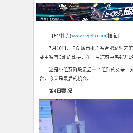
【EV扑克(
www.evp86.com
)报道】
7月10日，IPG·城市推广赛合肥站迎
赛主赛事C组的比拼，在一片凉爽中鸣锣开
这是小组赛阶段最后一个组别的竞争，
台，今天是最后的机会。
第4日
赛 况