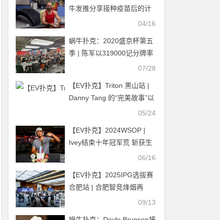
牛发推分享接种疫苗后的计
划却被嘲讽
04/16
蜗牛扑克：2020盛京杯第五
季 | 陈军以319000记分牌率
先领跑！203位选手成功进
07/28
入DAY2！
【EV扑克】Triton 黑山站 |
Danny Tang 的“完美故事”以
主赛冠军收官，斩获350万
05/24
美金！王烨获得第三名
【EV扑克】2024WSOP |
Ivey结束十年冠军荒 斩获生
涯第11条金手链 陈梦祺获赛
06/16
事#32第4名
【EV扑克】2025IPG选拔赛
合肥站 | 合肥智竞烽烟再
起！“霸都杯”380人次参赛94
09/13
人晋级，主赛明日开打！
蜗牛扑克：Doyle Brunson将