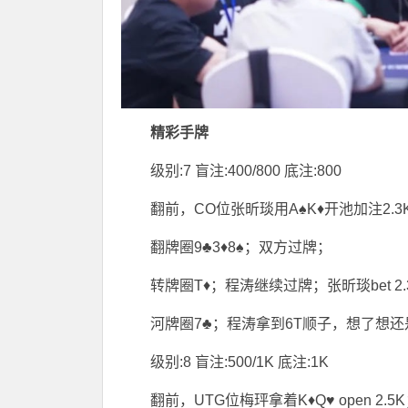
精彩手牌
级别:7 盲注:400/800 底注:800
翻前，CO位张昕琰用A♠K♦开池加注2.
翻牌圈9♣3♦8♠；双方过牌；
转牌圈T♦；程涛继续过牌；张昕琰bet 
河牌圈7♣；程涛拿到6T顺子，想了想
级别:8 盲注:500/1K 底注:1K
翻前，UTG位梅玶拿着K♦Q♥ open 2.