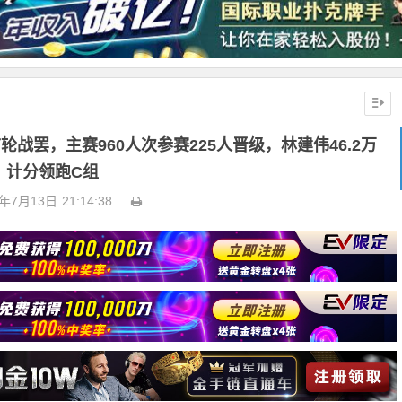
首轮战罢，主赛960人次参赛225人晋级，林建伟46.2万
计分领跑C组
4年7月13日
21:14:38