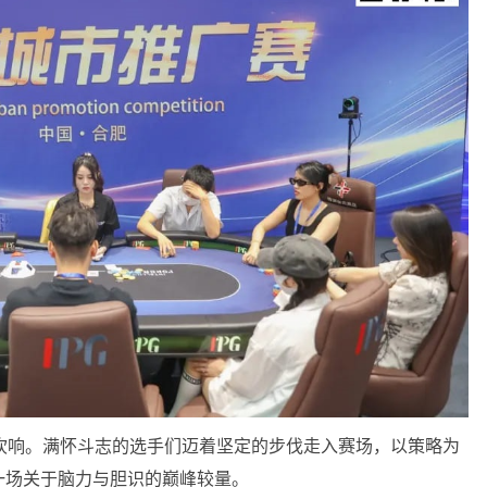
吹响。满怀斗志的选手们迈着坚定的步伐走入赛场，以策略为
一场关于脑力与胆识的巅峰较量。