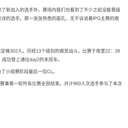
除了新加入的选手外，赛场内我们也看到了不少之前没能晋级
详的选手。那一张张熟悉的面孔，无不诉说着IPG主赛的艰
定格302人。历经13个级别的艰苦战斗，比赛于夜里22：28
成功登上通往day2的末班车。
为了小组赛阶段最后一位CL。
站主赛事第一轮所有比赛全部结束。共计960人次选手参与了本次