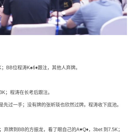
3K；BB位程涛K♠6♦跟注，其他人弃牌。
2.3K；程涛在长考后跟注。
还是先过一手；没有牌的张昕琰也欣然过牌。程涛收下底池。
5K；弃牌到BB的方振龙，看了眼自己的A♥Q♦，3bet 到7.5K；