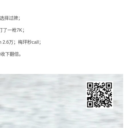
都选择过牌；
打了一枪7K；
n 2.6万；梅玶秒call；
功收下翻倍。