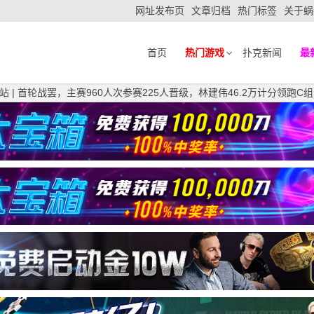
网址发布页
文章归档
热门标签
关于蜗
首页
热门游戏
扑克新闻
最
站 | 首轮战罢，主赛960人次参赛225人晋级，林建伟46.2万计分领跑C组