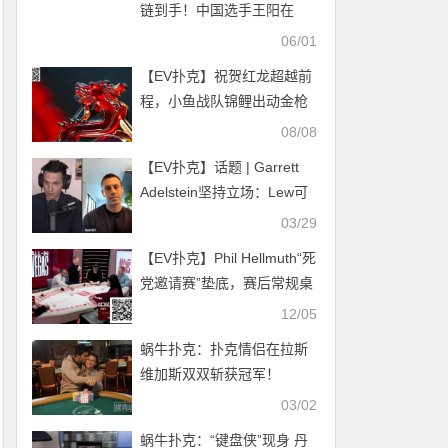
链到手！中国选手王阳在
5000美元底池限注奥马哈锦
06/01
标赛登顶
【EV扑克】祝贺红龙超越前
程，小鱼战队锦鲤出动金枪
破空，进军龙门！
08/08
【EV扑克】话题 | Garrett
Adelstein坚持立场：Lew可
能作弊，我不会把钱还给她
03/29
的
【EV扑克】Phil Hellmuth“死
党邀请赛”垫底，赛后常规桌
扳回一城
12/05
蜗牛扑克：扑克情侣在拉斯
维加斯双双斩获冠军！
03/02
蜗牛扑克：“键盘侠”现身 丹