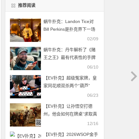
推荐阅读
蜗牛扑克：Landon Tice对
Bill Perkins是扑克界下一场
大型单挑赛？
02/09
蜗牛扑克：丹牛解析了《赌
王之王》最有代表性的手牌
06/10
【EV扑克】超级冤家牌，皇
家同花顺双杀两个“葫芦”
06/23
【EV扑克】让孙悟空打德
州，他会如何在牌桌“求取真
经”？
12/16
【EV扑克】2026WSOP金手