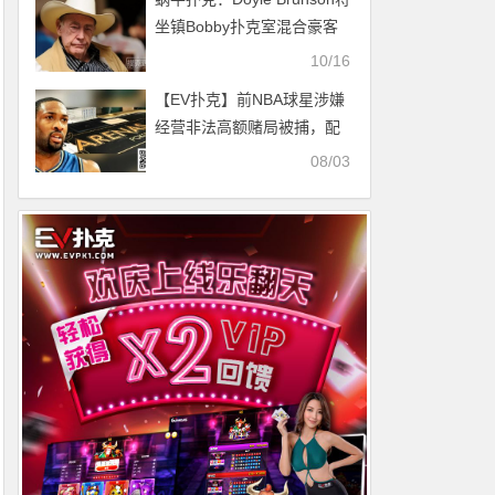
坐镇Bobby扑克室混合豪客
赛
10/16
【EV扑克】前NBA球星涉嫌
经营非法高额赌局被捕，配
备武装保安+女性陪侍
08/03