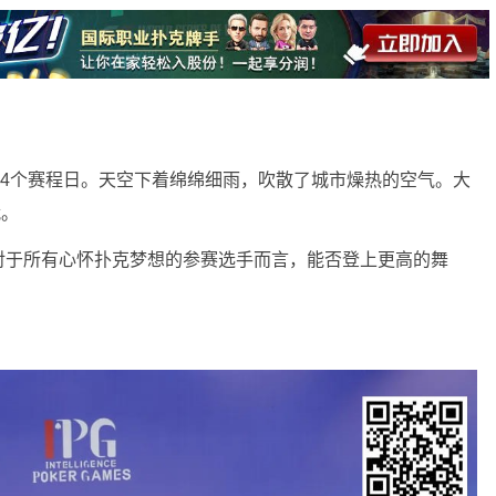
来第4个赛程日。天空下着绵绵细雨，吹散了城市燥热的空气。大
战。
对于所有心怀扑克梦想的参赛选手而言，能否登上更高的舞