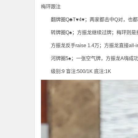
梅玶跟注
翻牌圈Q♣T♥4♥；两家都击中Q对，也
转牌圈Q♠；方振龙继续过牌；梅玶则是
方振龙反手raise 1.4万；方振龙直接all-i
河牌圈5♠；一张空气牌，方振龙A嗨成
级别:9 盲注:500/1K 底注:1K