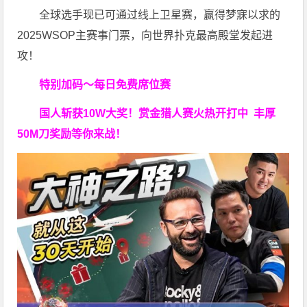
全球选手现已可通过线上卫星赛，赢得梦寐以求的
2025WSOP主赛事门票，向世界扑克最高殿堂发起进
攻！
特别加码～每日免费席位赛
国人斩获
10W
大奖！
赏金猎人赛火热开打中 丰厚
50M刀奖励等你来战！