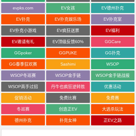
evpks.com
EV女孩
EV德州扑克
EV扑克
EV扑克娱乐场
EV扑克室
EV扑克小游戏
EV疯狂送票
EV福利
EV邀请有礼
EV顶级反馈60%
GGCare
GGpoker
GGPUKE
GG扑克
GG春季狂欢赛
Sashimi
WSOP
WSOP冬巡赛
WSOP金手链
WSOP金手链战报
WSOP高手过招
丹牛也疯狂逆转胜
优惠活动
促销活动
免费比赛
免费赛
冬巡赛
创造正EV
大逃杀玩法
德州扑克
扑克女神
正EV之路