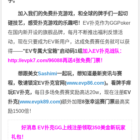
手。
加入我们的免费扑克游戏，和全球的牌手们一起切
磋技艺，感受扑克游戏的乐趣吧！
EV扑克作为GGPoker
在国内新开设的旗舰品牌，每月不断推出福利反馈活
动，现在只要成为EV新用户，达成免费赛任务就可以获
得——
"EV专属大宝箱"启动码1组
加入EV扑克战队：
http://evpk7.com/96088
再送4张免费门票！
想跟美女
Sashimi
一起玩，
想知道最新资讯与赛
程，
敬请锁定EV扑克官网(
www.evp86.com
)。
看牌手痒
玩EV扑克，
每日多场免费赛奖励高达20w，现在注册
EV
扑克(
www.evpk89.com
)
额外加赠
8张幸运赛门票
最高奖
励1500倍！
好消息 EV扑克GG上线注册领取350美金新玩家
礼包！