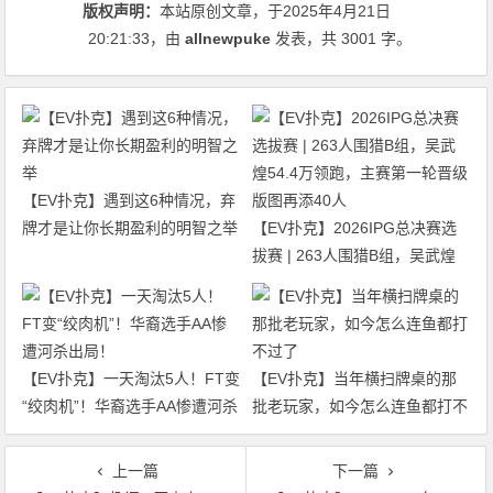
版权声明：
本站原创文章，于2025年4月21日
20:21:33
，由
allnewpuke
发表，共 3001 字。
【EV扑克】遇到这6种情况，弃
牌才是让你长期盈利的明智之举
【EV扑克】2026IPG总决赛选
拔赛 | 263人围猎B组，吴武煌
54.4万领跑，主赛第一轮晋级版
图再添40人
【EV扑克】一天淘汰5人！FT变
【EV扑克】当年横扫牌桌的那
“绞肉机”！华裔选手AA惨遭河杀
批老玩家，如今怎么连鱼都打不
出局！
过了
上一篇
下一篇