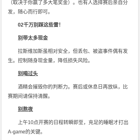
（取决于你赢了多大笔奖金）。也有人选择赛后亲自分
发，随心而行即可。
0
2
千万别踩这些雷！
别带太多现金
拉斯维加斯虽相对安全，但丢包、被盗事件偶有发
生。控制随身现金量，降低损失风险。
别喝过头
酒精会摧毁你的判断力。赛后或休息日再放纵，比
赛期间请保持清醒。
别熬夜
上午10点开赛的日程转瞬即至，充足的睡眠才打出
A-game的关键。