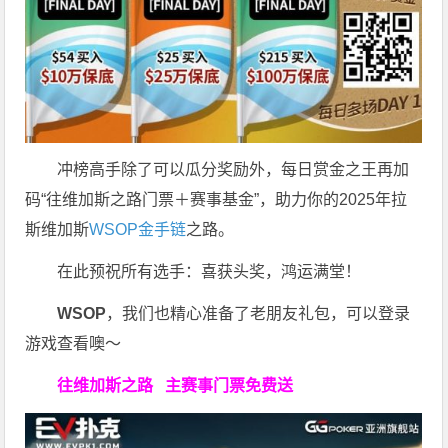
冲榜高手除了可以瓜分奖励外，每日赏金之王再加
码“往维加斯之路门票＋赛事基金”，助力你的2025年拉
斯维加斯
WSOP金手链
之路。
在此预祝所有选手：喜获头奖，鸿运满堂！
WSOP
，我们也精心准备了老朋友礼包，可以登录
游戏查看噢～
往维加斯之路
主赛事门票免费送