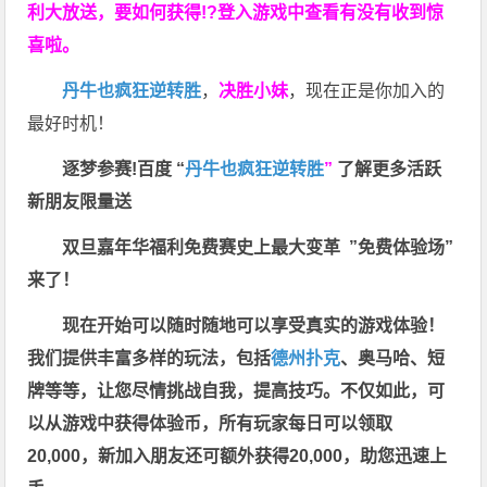
利大放送，要如何获得!?登入游戏中查看有没有收到惊
喜啦。
丹牛也疯狂逆转胜
，
决胜小妹
，现在正是你加入的
最好时机！
逐梦参赛!百度 “
丹牛也疯狂逆转胜
”
了解更多
活跃
新朋友限量送
双旦嘉年华福利
免费赛史上最大变革
”免费体验场”
来了！
现在开始可以随时随地可以享受真实的游戏体验！
我们提供丰富多样的玩法，包括
德州扑克
、奥马哈、短
牌等等，让您尽情挑战自我，提高技巧。不仅如此，
可
以从游戏中获得体验币，所有玩家每日可以领取
20,000，新加入朋友还可额外获得20,000，助您迅速上