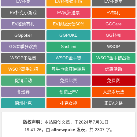
EV扑克
EV扑克娱乐场
EV扑克室
EV扑克小游戏
EV疯狂送票
EV福利
EV邀请有礼
EV顶级反馈60%
GGCare
GGpoker
GGPUKE
GG扑克
GG春季狂欢赛
Sashimi
WSOP
WSOP冬巡赛
WSOP金手链
WSOP金手链战报
WSOP高手过招
丹牛也疯狂逆转胜
优惠活动
促销活动
免费比赛
免费赛
冬巡赛
创造正EV
大逃杀玩法
德州扑克
扑克女神
正EV之路
版权声明：
本站原创文章，于2024年7月31日
19:41:26
，由
allnewpuke
发表，共 2307 字。