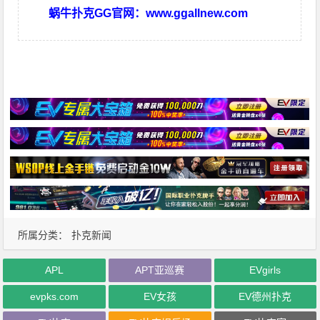
蜗牛扑克GG官网：
www.ggallnew.com
所属分类：
扑克新闻
APL
APT亚巡赛
EVgirls
evpks.com
EV女孩
EV德州扑克