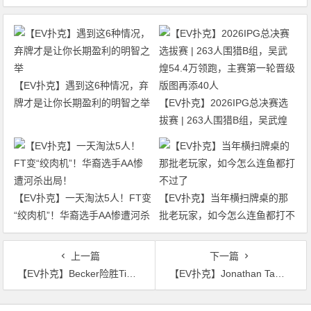
【EV扑克】遇到这6种情况，弃
牌才是让你长期盈利的明智之举
【EV扑克】2026IPG总决赛选
拔赛 | 263人围猎B组，吴武煌
54.4万领跑，主赛第一轮晋级版
图再添40人
【EV扑克】一天淘汰5人！FT变
【EV扑克】当年横扫牌桌的那
“绞肉机”！华裔选手AA惨遭河杀
批老玩家，如今怎么连鱼都打不
出局！
过了
上一篇
下一篇
【EV扑克】Becker险胜Tice 丹牛对赌约结果进行清算 Triton将推出高额常规桌游戏直播
【EV扑克】Jonathan Tamayo：“我不能再躲了” 丹牛庆祝50岁生日
文