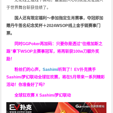
于世界舞台斩获佳绩了。
国人还有限定福利～参加指定生肖赛事，夺冠即加
赠
丹牛签名纪念奖杯
＋
2024WSOP线上金手链赛事门
票
。
同时GGPoker再加码：只要你是透过“往维加斯之
路”拿下WSOP主赛事冠军，将再斩获
100w刀
额外奖
励！
粉丝们的心声，
Sashimi
听到了！EV扑克携手
Sashimi梦幻联动全球狂欢赛，将在5月带来一系列精彩
活动！你准备好了吗？
全球狂欢赛 X Sashimi梦幻联动