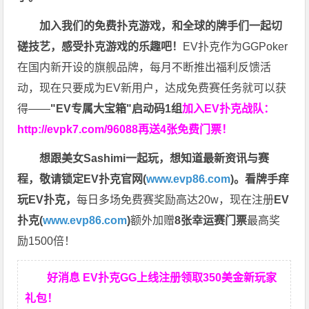
加入我们的免费扑克游戏，和全球的牌手们一起切
磋技艺，感受扑克游戏的乐趣吧！
EV扑克作为GGPoker
在国内新开设的旗舰品牌，每月不断推出福利反馈活
动，现在只要成为EV新用户，达成免费赛任务就可以获
得——
"EV专属大宝箱"启动码1组
加入EV扑克战队：
http://evpk7.com/96088
再送4张免费门票！
想跟美女Sashimi一起玩，
想知道最新资讯与赛
程，
敬请锁定EV扑克官网(
www.evp86.com
)。
看牌手痒
玩EV扑克，
每日多场免费赛奖励高达20w，现在注册
EV
扑克(
www.evp86.com
)
额外加赠
8张幸运赛门票
最高奖
励1500倍！
好消息 EV扑克GG上线注册领取350美金新玩家
礼包！