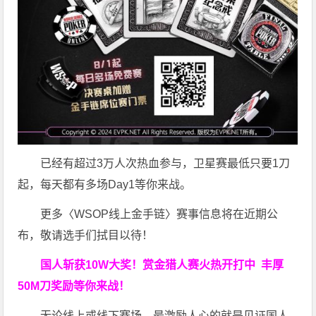
已经有超过3万人次热血参与，卫星赛最低只要1刀
起，每天都有多场Day1等你来战。
更多〈WSOP线上金手链〉赛事信息将在近期公
布，敬请选手们拭目以待！
国人斩获
10W
大奖！
赏金猎人赛火热开打中 丰厚
50M刀奖励等你来战！
无论线上或线下赛场，最激励人心的就是见证国人