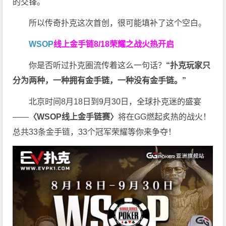
的交锋。
所以传奇扑克这次首创，很可能填补了这个空白。
WSOP
线上金手链
8/18荣耀之战火热开启
你是否听过扑克圈流传着这么一句话？
“扑克玩家只
分为两种，一种拥有金手链，一种没有金手链。”
北京时间8月18日到9月30日，全球扑克迷的盛宴
——
〈WSOP线上金手链赛〉
将在GG燃起炙热的战火！
总共33条金手链，33个冠军荣耀等你来争夺！