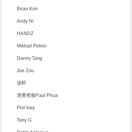
Brian Kim
Andy Ni
HANDZ
Mikhail Petrov
Danny Tang
Joe Zou
谈轩
泡芙老板Paul Phua
Phil Ivey
Tony G