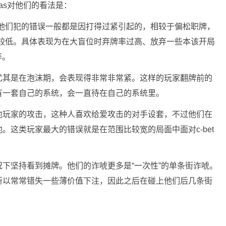
lias对他们的看法是：
。他们犯的错误一般都是因打得过紧引起的，相较于偏松职牌，
遍较低。具体表现为在大盲位时弃牌率过高、放弃一些本该开局
等。
尤其是在泡沫期，会表现得非常非常紧。这样的玩家翻牌前的
有一套自己的系统，会一直待在自己的系统里。
他玩家的攻击，这种人喜欢给爱攻击的对手设套，不过他们在
。这类玩家最大的错误就是在范围比较宽的局面中面对c-bet
下坚持看到摊牌。他们的诈唬更多是“一次性”的单条街诈唬。
所以常常错失一些薄价值下注，因此之后在碰上他们后几条街