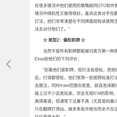
在很多情况中他们使用的策略趋同GTO软件
情况中随机性又做得很好。虽说这类对手在翻
打法，他们非常清楚在不同牌面结构该使用怎
法去对付他们了。”
☆ 类型2：偏松职牌 ☆
当然不是所有职牌都能被归类为第一种类
Elias给他们的下列评价：
“别看他们是职牌，但打法会很松，而
后，打得都很松，他们常用一些按照标准打法来说
去跟注，同时4-bet范围也很宽，就连泡
碰上过不少这类玩家，完全无视ICM的影响，
高得离谱，但通常下注量不高（尤其是码偏少的
只在翻牌打得凶，做多条街诈唬也完全不在
往往是很大的。”