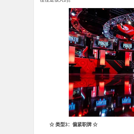
☆
类型3：偏紧职牌 ☆