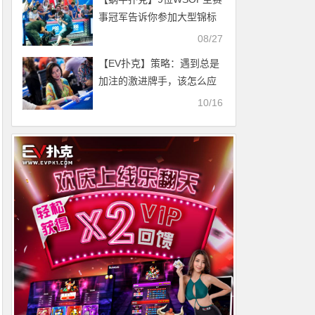
事冠军告诉你参加大型锦标
赛的小妙招
08/27
【EV扑克】策略：遇到总是
加注的激进牌手，该怎么应
对？
10/16