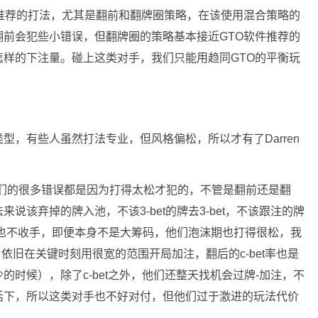
推荐的打法，尤其是翻前和翻牌圈策略，在该使用混合策略的
前会犯些小错误，但翻牌圈的策略基本接近GTO软件推荐的
样的下注量。碰上这类对手，我们只能用趋同GTO的平衡玩
型，有些人虽然打法专业，但风格偏松，所以才有了Darren
他们的很多错误都是因为打得太松才犯的，不管是翻前还是翻
该弃掉的牌入池，不该3-bet的牌去3-bet，不该跟注的牌
沫期也不收手，即便本身不是大筹码，他们泡沫期也打得很松，我
依旧在关键时刻用很宽的范围开局加注，翻后的c-bet率也是
时候），除了c-bet之外，他们还整天找机会过牌-加注，不
话下，所以这类对手也不好对付，但他们过于激进的玩法代价