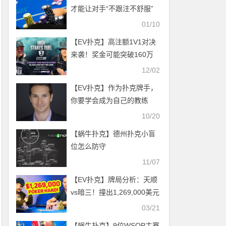
才能让对手“不跟注不舒服”
01/10
【EV扑克】高注额1V1对决
来袭！奖金可能突破160万
美元！
12/02
【EV扑克】作为扑克牌手，
你要学会成为自己的教练
10/20
【蜗牛扑克】德州扑克小盲
位怎么防守
11/07
【EV扑克】牌局分析：天顺
vs暗三！撞出1,269,000美元
巨额底池
03/21
【蜗牛扑克】9位WSOP主赛