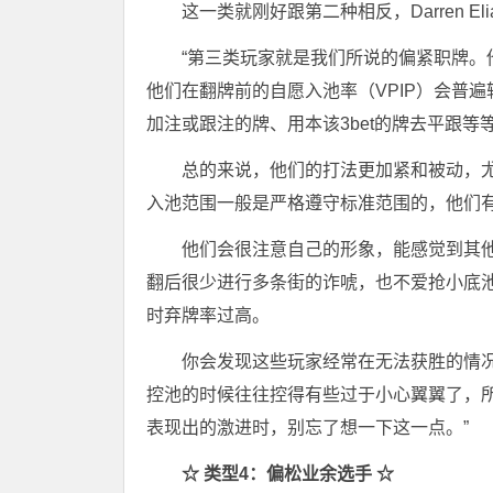
这一类就刚好跟第二种相反，Darren E
“第三类玩家就是我们所说的偏紧职牌
他们在翻牌前的自愿入池率（VPIP）会普
加注或跟注的牌、用本该3bet的牌去平跟等
总的来说，他们的打法更加紧和被动，
入池范围一般是严格遵守标准范围的，他们
他们会很注意自己的形象，能感觉到其
翻后很少进行多条街的诈唬，也不爱抢小底池
时弃牌率过高。
你会发现这些玩家经常在无法获胜的情况
控池的时候往往控得有些过于小心翼翼了，
表现出的激进时，别忘了想一下这一点。”
☆
类型4：偏松业余选手 ☆