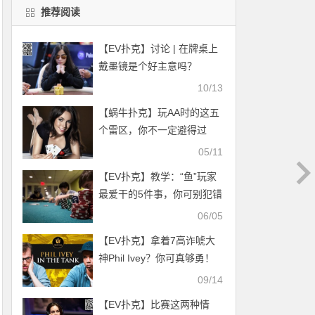
推荐阅读
【EV扑克】讨论 | 在牌桌上
戴墨镜是个好主意吗？
10/13
【蜗牛扑克】玩AA时的这五
个雷区，你不一定避得过
05/11
【EV扑克】教学：“鱼”玩家
最爱干的5件事，你可别犯错
06/05
【EV扑克】拿着7高诈唬大
神Phil Ivey？你可真够勇！
09/14
【EV扑克】比赛这两种情