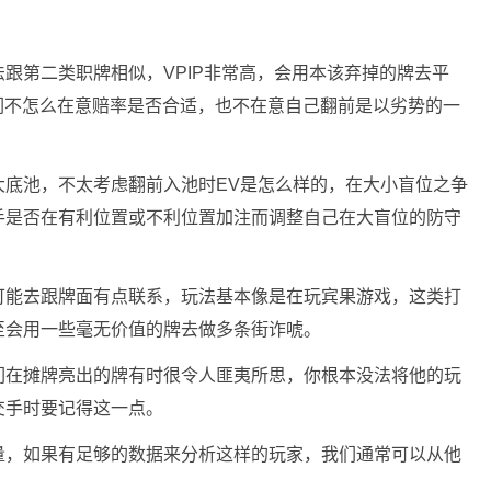
跟第二类职牌相似，VPIP非常高，会用本该弃掉的牌去平
他们不怎么在意赔率是否合适，也不在意自己翻前是以劣势的一
大底池，不太考虑翻前入池时EV是怎么样的，在大小盲位之争
手是否在有利位置或不利位置加注而调整自己在大盲位的防守
可能去跟牌面有点联系，玩法基本像是在玩宾果游戏，这类打
至会用一些毫无价值的牌去做多条街诈唬。
们在摊牌亮出的牌有时很令人匪夷所思，你根本没法将他的玩
交手时要记得这一点。
量，如果有足够的数据来分析这样的玩家，我们通常可以从他