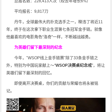
总报名数：228,413人次（较去年增长6%）
平均报名：9,817刀
丹牛，全球最伟大的扑克选手之一，暌违了将近11
年，终于在这次拿下职业生涯第七条冠军金手链。就像
他最喜欢的电影角色“洛奇”一样，不断越战越勇。
为英雄们留下最深刻的纪念
今年，"WSOP线上金手链赛"除了33条金手链之
外，特别为中国玩家献上～“
WSOP决赛桌纪念戒
”，将让
英雄们留下最深刻的回忆。
即使离开决赛桌，你们的贡献与荣耀也将永被铭
记。