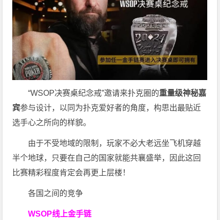
“WSOP决赛桌纪念戒”邀请来扑克圈的
重量级神秘嘉
宾
参与设计，以同为扑克爱好者的角度，构思出最贴近
选手心之所向的样貌。
由于不受地域的限制，玩家不必大老远坐飞机穿越
半个地球，只要在自己的国家就能共襄盛举，因此这回
比赛精彩程度肯定会再更上层楼！
各国之间的竞争
WSOP线上金手链