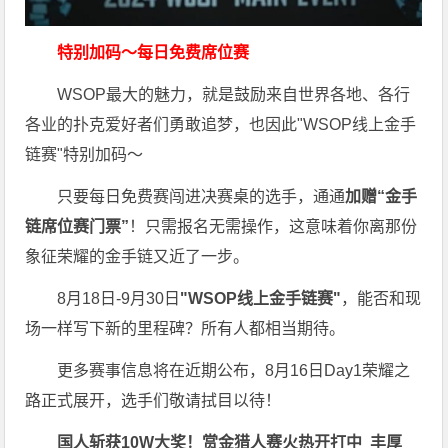
特别加码～每日免费席位赛
WSOP最大的魅力，就是鼓励来自世界各地、各行
各业的扑克爱好者们勇敢追梦，也因此"WSOP线上金手
链赛"特别加码～
只要每日免费赛闯进决赛桌的选手，通通
加赠“金手
链席位赛门票”
！只需报名无需操作，这意味着你离那份
象征荣耀的金手链又近了一步。
8月18日-9月30日
"WSOP线上金手链赛"
，能否和现
场一样写下新的里程碑？所有人都相当期待。
更多赛事信息将在近期公布，8月16日Day1荣耀之
路正式展开，选手们敬请拭目以待！
国人斩获
10W
大奖！
赏金猎人赛火热开打中 丰厚