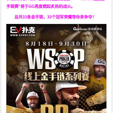
手链赛"
将于GG再度燃起炙热的战火。
总共33条金手链，33个冠军荣耀等你来争夺！