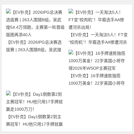
【EV扑克】一天淘汰5人！FT变
【EV扑克】2026IPG总决赛选
“绞肉机”！华裔选手AA惨遭河杀
拔赛 | 263人围猎B组，吴武煌
出局！
54.4万领跑，主赛第一轮晋级版
图再添40人
【EV扑克】16手牌速胜独揽
1000万美金！22岁美国小将夺
得2026年WSOP主赛冠军
【EV扑克】Day1倒数第2到主
赛冠军！HU他只用17手牌就赢
走1000万刀！