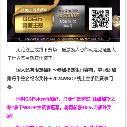
无论线上或线下赛场，最激励人心的就是见证国人
于世界舞台斩获佳绩了。
国人还有限定福利～参加指定生肖赛事，夺冠即加
赠
丹牛签名纪念奖杯
＋
2024WSOP线上金手链赛事门
票
。
同时GGPoker再加码：只要你是透过“往维加斯之
路”拿下WSOP主赛事冠军，将再斩获
100w刀
额外奖
励！