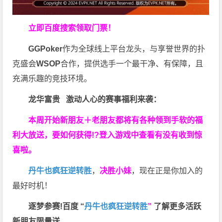
立即百度搜索领取门票！
GGPoker
作为全球线上平台龙头，与享誉世界的扑
克盛会
WSOP
合作，提供选手一个最干净、有保障，且
充满乐趣的竞技环境。
龙华富贵 激动人心的赛事福利来袭：
本周开始新朋友＋老朋友都将有各种领到手软的福
利大放送，要如何获得!?登入游戏中查看有没有收到惊
喜啦。
丹牛也疯狂逆转胜
，
决胜小妹
，现在正是你加入的
最好时机！
逐梦参赛!百度 “
丹牛也疯狂逆转胜
”
了解更多
活跃
新朋友限量送