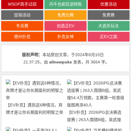
WSOP高手过招
丹牛也疯狂逆转胜
优惠活动
促销活动
免费比赛
免费赛
冬巡赛
创造正EV
大逃杀玩法
德州扑克
扑克女神
正EV之路
版权声明：
本站原创文章，于2024年8月10日
21:37:25
，由
allnewpuke
发表，共 3664 字。
【EV扑克】遇到这6种情况，弃
牌才是让你长期盈利的明智之举
【EV扑克】2026IPG总决赛选
拔赛 | 263人围猎B组，吴武煌
54.4万领跑，主赛第一轮晋级版