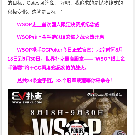
的目标，Cates回答说：“好吧，我追求的是抛物线式的
积极变化。这就是目标！”
WSOP史上首次
国人限定决赛桌纪念戒
WSOP线上金手链
8/18荣耀之战火热开启
WSOP携手GGPoker今日正式官宣：北京时间8月
18日到9月30日，世界扑克最高殿堂——
"WSOP线上金
手链赛"
将于GG再度燃起炙热的战火。
总共33条金手链，33个冠军荣耀等你来争夺！