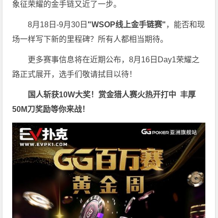
象征荣耀的金手链又近了一步。
8月18日-9月30日
"WSOP线上金手链赛"
，能否和现
场一样写下新的里程碑？所有人都相当期待。
更多赛事信息将在近期公布，8月16日Day1荣耀之
路正式展开，选手们敬请拭目以待！
国人斩获
10W
大奖！
赏金猎人赛火热开打中 丰厚
50M刀奖励等你来战！