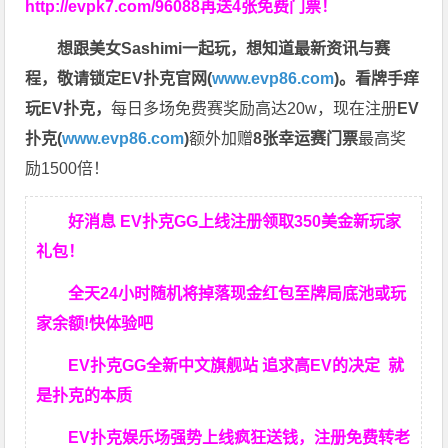
http://evpk7.com/96088
再送4张免费门票！
想跟美女Sashimi一起玩，
想知道最新资讯与赛
程，
敬请锁定EV扑克官网(
www.evp86.com
)。
看牌手痒
玩EV扑克，
每日多场免费赛奖励高达20w，现在注册
EV
扑克(
www.evp86.com
)
额外加赠
8张幸运赛门票
最高奖
励1500倍！
好消息 EV扑克GG上线注册领取350美金新玩家
礼包！
全天24小时随机将掉落现金红包至牌局底池或玩
家余额!快体验吧
EV扑克GG
全新中文旗舰站
追求高EV
的决定
就
是扑克的本质
EV扑克娱乐场强势上线疯狂送钱，注册免费转老