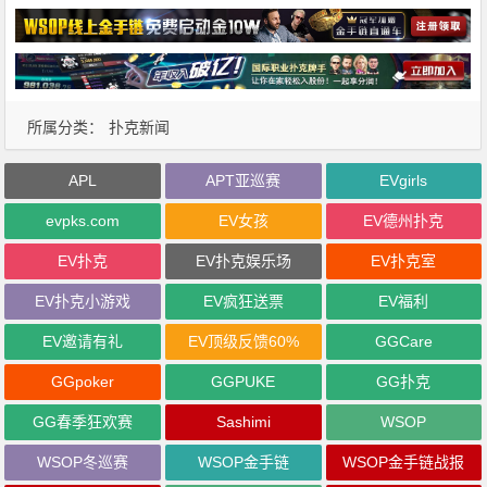
所属分类：
扑克新闻
APL
APT亚巡赛
EVgirls
evpks.com
EV女孩
EV德州扑克
EV扑克
EV扑克娱乐场
EV扑克室
EV扑克小游戏
EV疯狂送票
EV福利
EV邀请有礼
EV顶级反馈60%
GGCare
GGpoker
GGPUKE
GG扑克
GG春季狂欢赛
Sashimi
WSOP
WSOP冬巡赛
WSOP金手链
WSOP金手链战报