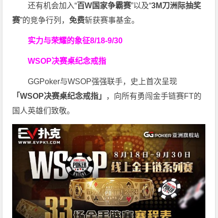
还有机会加入“
百W国家争霸赛
”以及“
3M刀洲际抽奖
赛
”的竞争行列，
免费
斩获赛事基金。
实力与荣耀的象征
8/18-9/30
WSOP决赛桌纪念戒指
GGPoker与WSOP强强联手，史上首次呈现
「WSOP决赛桌纪念戒指」
，向所有勇闯金手链赛FT的
国人英雄们致敬。