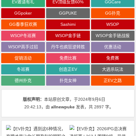
EV邀请有礼
EV顶级反馈60%
GGCare
GGpoker
GGPUKE
GG扑克
GG春季狂欢赛
Sashimi
WSOP
WSOP冬巡赛
WSOP金手链
WSOP金手链战报
WSOP高手过招
丹牛也疯狂逆转胜
优惠活动
促销活动
免费比赛
免费赛
冬巡赛
创造正EV
大逃杀玩法
德州扑克
扑克女神
正EV之路
版权声明：
本站原创文章，于2024年9月6日
20:42:13
，由
allnewpuke
发表，共 2897 字。