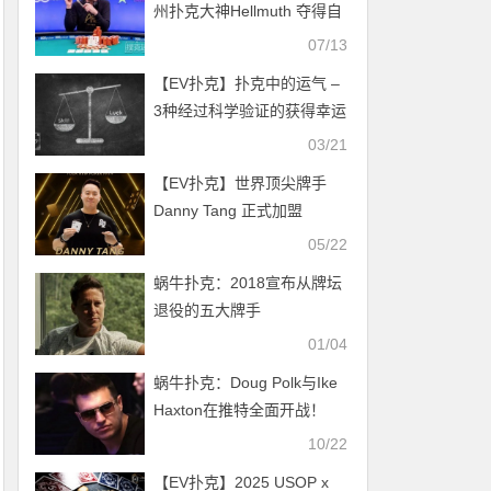
州扑克大神Hellmuth 夺得自
己的第15条金手链
07/13
【EV扑克】扑克中的运气 –
3种经过科学验证的获得幸运
的方法
03/21
【EV扑克】世界顶尖牌手
Danny Tang 正式加盟
QQPK，共启新的扑克之路
05/22
蜗牛扑克：2018宣布从牌坛
退役的五大牌手
01/04
蜗牛扑克：Doug Polk与Ike
Haxton在推特全面开战！
10/22
【EV扑克】2025 USOP x