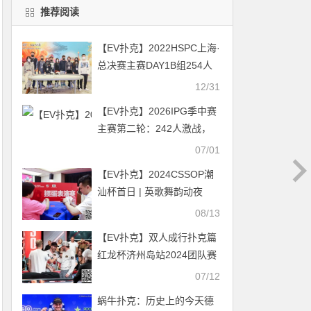
推荐阅读
【EV扑克】2022HSPC上海·
总决赛主赛DAY1B组254人
参赛，切西瓜KIM JONG
12/31
GIL以24.2万记分牌带领77
【EV扑克】2026IPG季中赛
人晋级
主赛第二轮：242人激战，
104人进围圈，周苏云227.6
07/01
万记分牌领跑
【EV扑克】2024CSSOP潮
汕杯首日 | 英歌舞韵动夜
空，烤肉派对燃激情！开幕
08/13
赛共167人次参赛，26人晋
【EV扑克】双人成行扑克篇
级Day2
红龙杯济州岛站2024团队赛
来了！
07/12
蜗牛扑克：历史上的今天德