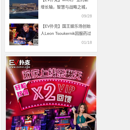
增长轴，智慧与战略之城，
仁川——由“Super Cup”创造
09/28
【SUPER CUP仁川】
【EV扑克】国王娱乐场创始
人Leon Tsoukernik因服药过
量正在就医，目前情况危急
01/18