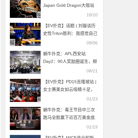
Japan Gold Dragon大阪站
圆满落幕！荣耀东瀛，多名
10/10
国人选手屡创佳绩，下一站
【EV扑克】话题 | 刘璇谈历
河内见！
史性Triton胜利：我感觉自己
站上了世界之巅
09/06
蜗牛扑克：APL西安站
Day2：90人奖励圈诞生，柳
筱倩成泡沫女孩儿
08/21
【EV扑克】PD15吉隆坡站 |
女士赛美女如云吸睛十足，
众星云集超级豪客赛，含金
01/23
量拉满！
蜗牛扑克：毒王节目中三次
跑马全胜赢下近百万美金底
池
01/19
【EV扑克】MICE产业的新