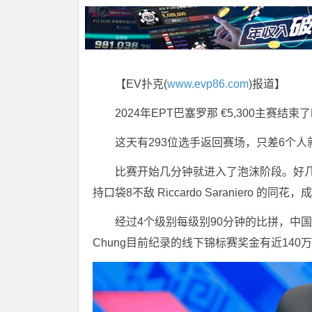
【EV扑克(
www.evp86.com
)报道】
2024年EPT巴塞罗那 €5,300主赛结束
这天有293位选手返回赛场，只差6个
比赛开始几分钟就进入了泡沫阶段。好几位选
持口袋8不敌 Riccardo Saraniero
经过4个级别每级别90分钟的比拼，中国香港选手
Chung目前纪录的线下锦标赛奖金有近14