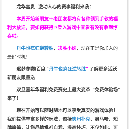
龙华富贵 激动人心的赛事福利来袭：
本周开始新朋友＋老朋友都将有各种领到手软的福
利大放送，要如何获得!?登入游戏中查看有没有收到惊
喜啦。
丹牛也疯狂逆转胜
，
决胜小妹
，现在正是你加入的
最好时机！
逐梦参赛!百度 “
丹牛也疯狂逆转胜
”
了解更多
活跃
新朋友限量送
双旦嘉年华福利
免费赛史上最大变革
”免费体验场”
来了！
现在开始可以随时随地可以享受真实的游戏体验！
我们提供丰富多样的玩法，包括
德州扑克
、奥马哈、短
牌等等，让您尽情挑战自我，提高技巧。不仅如此，
可