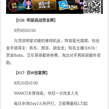
【#16: 明星挑战赏金赛】
9月9日02:00
与顶流明星切磋的难得机会，阵容星光熠熠，包含
金手链得主：陈东、周澎、胡金龙；知名主播与KOL：
赏金Baby、艾伦哥哥都将参赛，淘汰对手再斩获额外奖
励。
【#17: 百W创富赛】
9月10日02:00
500W刀丰厚保底，夺冠一夕改变人生
每日多场Day1火热开打，卫星赛最低1刀起