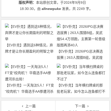
版权声明：
本站原创文章，于2024年9月9日
18:30:30
，由
allnewpuke
发表，共 2249 字。
【EV扑克】遇到这6种情况，弃
牌才是让你长期盈利的明智之举
【EV扑克】2026IPG总决赛选
拔赛 | 263人围猎B组，吴武煌
54.4万领跑，主赛第一轮晋级版
图再添40人
【EV扑克】一天淘汰5人！FT变
【EV扑克】当年横扫牌桌的那
“绞肉机”！华裔选手AA惨遭河杀
批老玩家，如今怎么连鱼都打不
出局！
过了
上一篇
下一篇