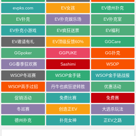
evpks.com
EV女孩
EV德州扑克
EV扑克
EV扑克娱乐场
EV扑克室
EV扑克小游戏
EV疯狂送票
EV福利
EV邀请有礼
EV顶级反馈60%
GGCare
GGpoker
GGPUKE
GG扑克
GG春季狂欢赛
Sashimi
WSOP
WSOP冬巡赛
WSOP金手链
WSOP金手链战报
WSOP高手过招
丹牛也疯狂逆转胜
优惠活动
促销活动
免费比赛
免费赛
冬巡赛
创造正EV
大逃杀玩法
德州扑克
扑克女神
正EV之路