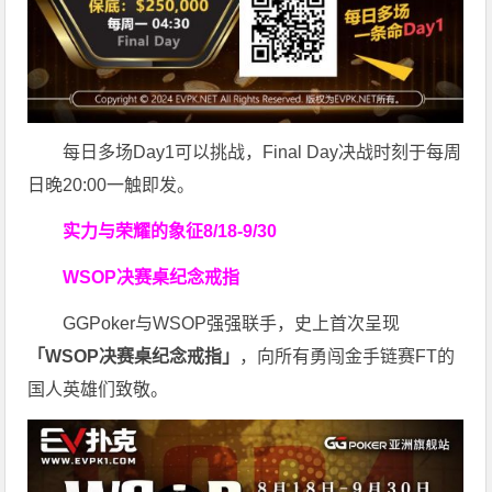
每日多场Day1可以挑战，Final Day决战时刻于每周
日晚20:00一触即发。
实力与荣耀的象征
8/18-9/30
WSOP决赛桌纪念戒指
GGPoker与WSOP强强联手，史上首次呈现
「WSOP决赛桌纪念戒指」
，向所有勇闯金手链赛FT的
国人英雄们致敬。