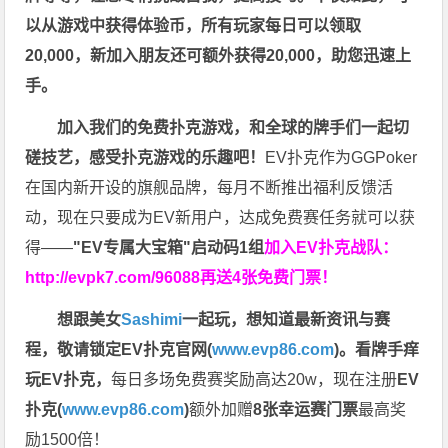
以从游戏中获得体验币，所有玩家每日可以领取
20,000，新加入朋友还可额外获得20,000，助您迅速上
手。
加入我们的免费扑克游戏，和全球的牌手们一起切
磋技艺，感受扑克游戏的乐趣吧！
EV扑克作为GGPoker
在国内新开设的旗舰品牌，每月不断推出福利反馈活
动，现在只要成为EV新用户，达成免费赛任务就可以获
得——
"EV专属大宝箱"启动码1组
加入EV扑克战队：
http://evpk7.com/96088
再送4张免费门票！
想跟美女
Sashimi
一起玩，
想知道最新资讯与赛
程，
敬请锁定EV扑克官网(
www.evp86.com
)。
看牌手痒
玩EV扑克，
每日多场免费赛奖励高达20w，现在注册
EV
扑克(
www.evp86.com
)
额外加赠
8张幸运赛门票
最高奖
励1500倍！