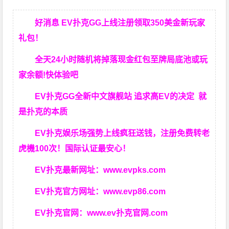
好消息 EV扑克GG上线注册领取350美金新玩家
礼包！
全天24小时随机将掉落现金红包至牌局底池或玩
家余额!快体验吧
EV扑克GG
全新中文旗舰站
追求高EV
的决定
就
是扑克的本质
EV扑克娱乐场强势上线疯狂送钱，注册免费转老
虎機100次！国际认证最安心！
EV扑克最新网址：
www.evpks.com
EV扑克官方网址：
www.evp86.com
EV扑克官网：
www.ev扑克官网.com