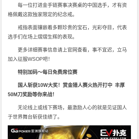
每一位打进金手链赛事决赛桌的中国选手，才有资
格佩戴这款独家限定的纪念戒。
戒指表面镶嵌着多颗珍贵的宝石，光彩夺目，代表
选手们在场上熠熠生辉的表现。
更多详细赛事信息请上官网查看，事不宜迟，立马
加入征服WSOP吧！
特别加码～每日免费席位赛
国人斩获
10W
大奖！
赏金猎人赛火热开打中 丰厚
50M刀奖励等你来战！
无论线上或线下赛场，最激励人心的就是见证国人
于世界舞台斩获佳绩了。