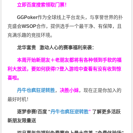
立即百度搜索领取门票！
GGPoker
作为全球线上平台龙头，与享誉世界的扑
克盛会
WSOP
合作，提供选手一个最干净、有保障，且
充满乐趣的竞技环境。
龙华富贵 激动人心的赛事福利来袭：
本周开始新朋友＋老朋友都将有各种领到手软的福
利大放送，要如何获得!?登入游戏中查看有没有收到惊
喜啦。
丹牛也疯狂逆转胜
，
决胜小妹
，现在正是你加入的
最好时机！
逐梦参赛!百度 “
丹牛也疯狂逆转胜
”
了解更多
活跃
新朋友限量送