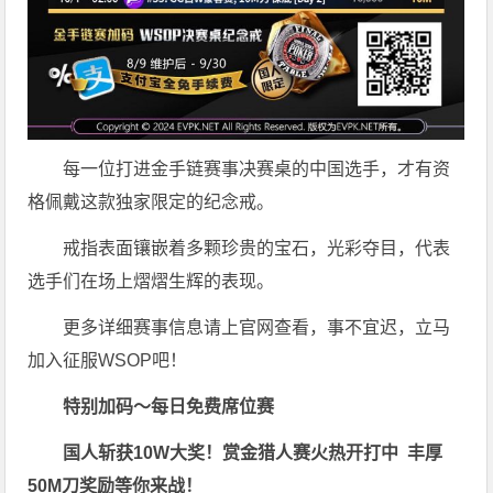
每一位打进金手链赛事决赛桌的中国选手，才有资
格佩戴这款独家限定的纪念戒。
戒指表面镶嵌着多颗珍贵的宝石，光彩夺目，代表
选手们在场上熠熠生辉的表现。
更多详细赛事信息请上官网查看，事不宜迟，立马
加入征服WSOP吧！
特别加码～每日免费席位赛
国人斩获
10W
大奖！
赏金猎人赛火热开打中 丰厚
50M刀奖励等你来战！