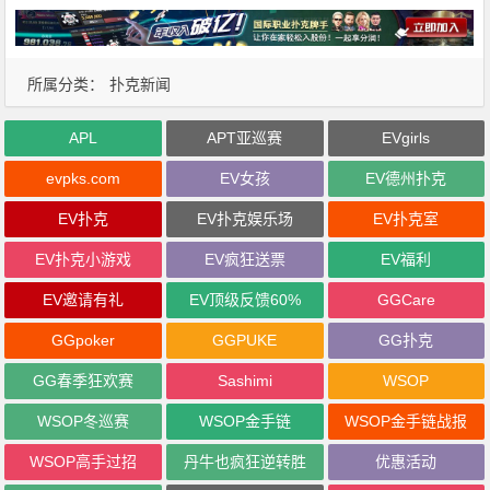
所属分类：
扑克新闻
APL
APT亚巡赛
EVgirls
evpks.com
EV女孩
EV德州扑克
EV扑克
EV扑克娱乐场
EV扑克室
EV扑克小游戏
EV疯狂送票
EV福利
EV邀请有礼
EV顶级反馈60%
GGCare
GGpoker
GGPUKE
GG扑克
GG春季狂欢赛
Sashimi
WSOP
WSOP冬巡赛
WSOP金手链
WSOP金手链战报
WSOP高手过招
丹牛也疯狂逆转胜
优惠活动