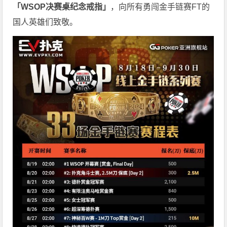
「WSOP决赛桌纪念戒指」
，向所有勇闯金手链赛FT的
国人英雄们致敬。