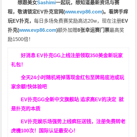
想跟美女
Sashimi
一起玩，
想知道最新资讯与赛
程，
敬请锁定EV扑克官网(
www.evp86.com
)。
看牌手痒
玩EV扑克，
每日多场免费赛奖励高达20w，现在注册
EV
扑克(
www.evp86.com
)
额外加赠
8张幸运赛门票
最高奖
励1500倍！
好消息 EV扑克GG上线注册领取350美金新玩家
礼包！
全天24小时随机将掉落现金红包至牌局底池或玩
家余额!快体验吧
EV扑克GG
全新中文旗舰站
追求高EV
的决定
就
是扑克的本质
EV扑克娱乐场强势上线疯狂送钱，注册免费转老
虎機100次！国际认证最安心！