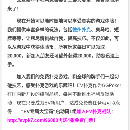
双旦嘉年华福利
免费赛史上最大变革
”免费体验场”
来了！
现在开始可以随时随地可以享受真实的游戏体验！
我们提供丰富多样的玩法，包括
德州扑克
、奥马哈、短
牌等等，让您尽情挑战自我，提高技巧。不仅如此，
可
以从游戏中获得体验币，所有玩家每日可以领取
20,000，新加入朋友还可额外获得20,000，助您迅速上
手。
加入我们的免费扑克游戏，和全球的牌手们一起切
磋技艺，感受扑克游戏的乐趣吧！
EV扑克作为GGPoker
在国内新开设的旗舰品牌，每月不断推出福利反馈活
动，现在只要成为EV新用户，达成免费赛任务就可以获
得——
"EV专属大宝箱"启动码1组
加入EV扑克战队：
http://evpk7.com/96088
再送4张免费门票！