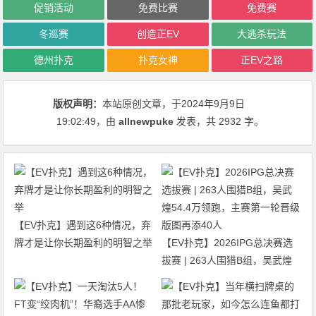
促销活动
免费比赛
免费赛
冬巡赛
创造正EV
大逃杀玩法
德州扑克
扑克女神
正EV之路
版权声明：
本站原创文章，于2024年9月9日
19:02:49
，由
allnewpuke
发表，共 2932 字。
【EV扑克】遇到这6种情况，弃
牌才是让你长期盈利的明智之举
【EV扑克】2026IPG总决赛选
拔赛 | 263人围猎B组，吴武煌
54.4万领跑，主赛第一轮晋级版
图再添40人