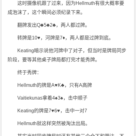
这时摄像机跟了过来，因为Hellmuth有很大概率要
成泡沫了，这个瞬间必须纪录下来。
翻牌发出Q♣5♣2♣，两人都过牌。
转牌是10♥，河牌是7♦，两人都是过牌到底。
Keating暗示说他河牌中了对子，但当时是牌局同步
阶段，要等其他桌子牌局都打完才能秀牌。
终于秀牌：
Hellmuth的牌是A♥K♣，只有A高牌
Vaitiekunas拿着4♠3♠，击中顺子
Keating的牌是7♥6♥，击中一对7
Hellmuth就这样突然被淘汰出局。