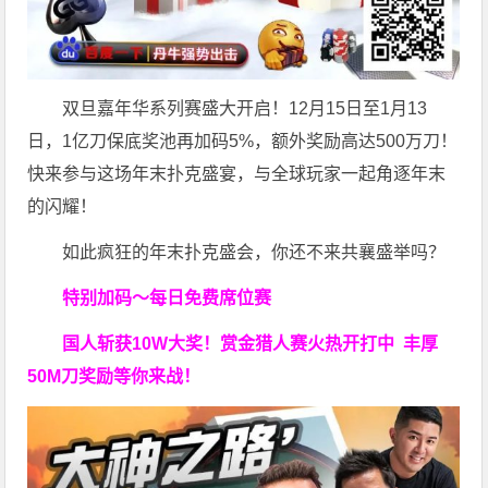
双旦嘉年华系列赛盛大开启！12月15日至1月13
日，1亿刀保底奖池再加码5%，额外奖励高达500万刀！
快来参与这场年末扑克盛宴，与全球玩家一起角逐年末
的闪耀！
如此疯狂的年末扑克盛会，你还不来共襄盛举吗？
特别加码～每日免费席位赛
国人斩获
10W
大奖！
赏金猎人赛火热开打中 丰厚
50M刀奖励等你来战！