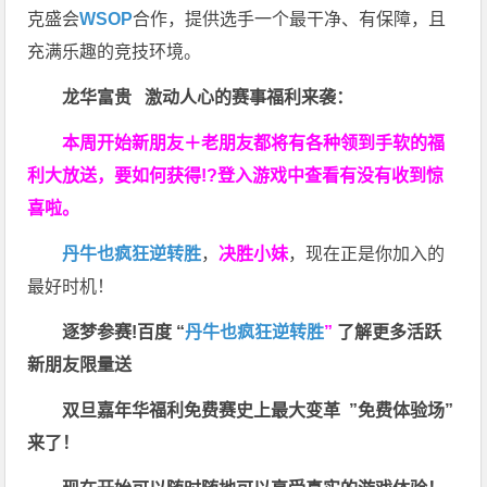
克盛会
WSOP
合作，提供选手一个最干净、有保障，且
充满乐趣的竞技环境。
龙华富贵 激动人心的赛事福利来袭：
本周开始新朋友＋老朋友都将有各种领到手软的福
利大放送，要如何获得!?登入游戏中查看有没有收到惊
喜啦。
丹牛也疯狂逆转胜
，
决胜小妹
，现在正是你加入的
最好时机！
逐梦参赛!百度 “
丹牛也疯狂逆转胜
”
了解更多
活跃
新朋友限量送
双旦嘉年华福利
免费赛史上最大变革
”免费体验场”
来了！