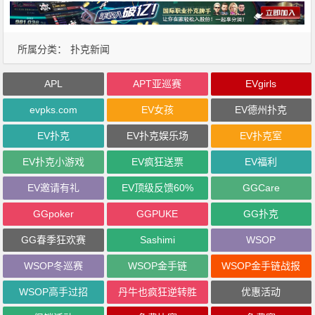
所属分类：
扑克新闻
APL
APT亚巡赛
EVgirls
evpks.com
EV女孩
EV德州扑克
EV扑克
EV扑克娱乐场
EV扑克室
EV扑克小游戏
EV疯狂送票
EV福利
EV邀请有礼
EV顶级反馈60%
GGCare
GGpoker
GGPUKE
GG扑克
GG春季狂欢赛
Sashimi
WSOP
WSOP冬巡赛
WSOP金手链
WSOP金手链战报
WSOP高手过招
丹牛也疯狂逆转胜
优惠活动