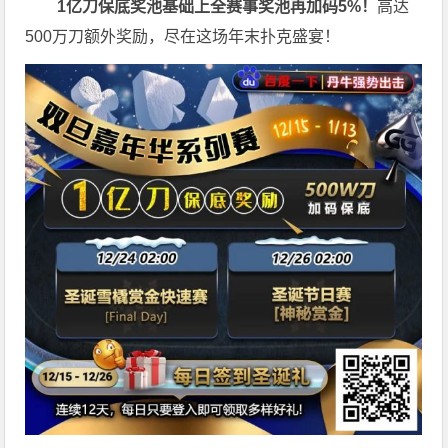
1亿刀
保底奖池基础上全赛事奖池再
加码5%
！
高达
500万刀额外奖励，尽在这场年末扑克盛宴！