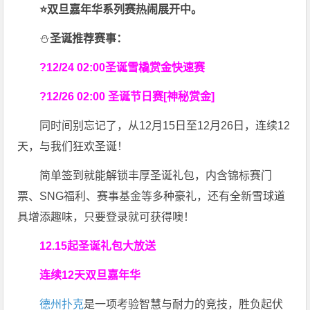
⭐双旦嘉年华系列赛热闹展开中。
⛄
圣诞
推荐赛事：
?12/24 02:00圣诞雪橇赏金快速赛
?12/26 02:00 圣诞节日赛[神秘赏金]
同时间别忘记了，从12月15日至12月26日，连续12
天，与我们狂欢圣诞！
简单签到就能解锁丰厚圣诞礼包，内含锦标赛门
票、SNG福利、赛事基金等多种豪礼，还有全新雪球道
具增添趣味，只要登录就可获得噢！
12.15起圣诞礼包大放送
连续12天
双旦嘉年华
德州扑克
是一项考验智慧与耐力的竞技，胜负起伏