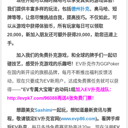
现在开始可以随时随地可以享受真实的游戏体验！
我们提供丰富多样的玩法，包括
德州扑克
、奥马哈、短
牌等等，让您尽情挑战自我，提高技巧。不仅如此，
可
以从游戏中获得体验币，所有玩家每日可以领取
20,000，新加入朋友还可额外获得20,000，助您迅速上
手。
加入我们的免费扑克游戏，和全球的牌手们一起切
磋技艺，感受扑克游戏的乐趣吧！
EV扑克作为GGPoker
在国内新开设的旗舰品牌，每月不断推出福利反馈活
动，现在只要成为EV新用户，达成免费赛任务就可以获
得——
"EV专属大宝箱"启动码1组
加入EV扑克战队：
http://evpk7.com/96088
再送4张免费门票！
想跟美女
Sashimi
一起玩，
想知道最新资讯与赛
程，
敬请锁定EV扑克官网(
www.evp86.com
)。
看牌手痒
玩EV扑克，
每日多场免费赛奖励高达20w，现在注册
EV