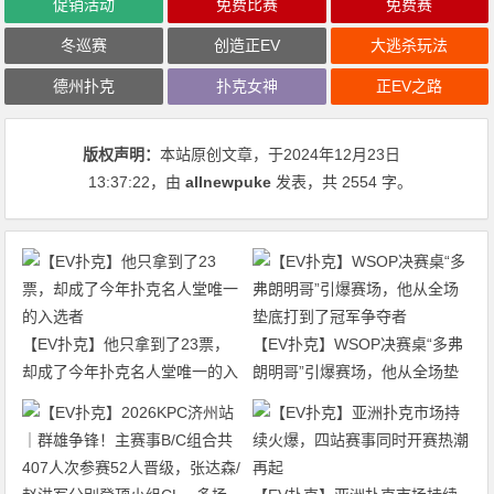
促销活动
免费比赛
免费赛
冬巡赛
创造正EV
大逃杀玩法
德州扑克
扑克女神
正EV之路
版权声明：
本站原创文章，于2024年12月23日
13:37:22
，由
allnewpuke
发表，共 2554 字。
【EV扑克】他只拿到了23票，
【EV扑克】WSOP决赛桌“多弗
却成了今年扑克名人堂唯一的入
朗明哥”引爆赛场，他从全场垫
选者
底打到了冠军争夺者