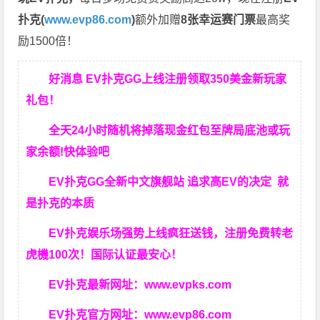
扑克(
www.evp86.com
)
额外加赠
8张幸运赛门票
最高奖
励1500倍！
好消息 EV扑克GG上线注册领取350美金新玩家
礼包！
全天24小时随机将掉落现金红包至牌局底池或玩
家余额!快体验吧
EV扑克GG
全新中文旗舰站
追求高EV
的决定
就
是扑克的本质
EV扑克娱乐场强势上线疯狂送钱，注册免费转老
虎機100次！国际认证最安心！
EV扑克最新网址：
www.evpks.com
EV扑克官方网址：
www.evp86.com