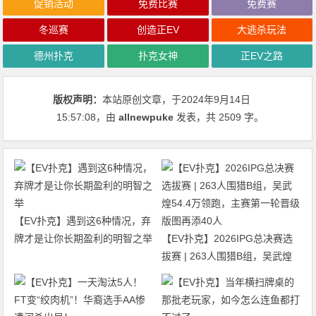
促销活动
免费比赛
免费赛
冬巡赛
创造正EV
大逃杀玩法
德州扑克
扑克女神
正EV之路
版权声明：
本站原创文章，于2024年9月14日
15:57:08
，由
allnewpuke
发表，共 2509 字。
【EV扑克】遇到这6种情况，弃
牌才是让你长期盈利的明智之举
【EV扑克】2026IPG总决赛选
拔赛 | 263人围猎B组，吴武煌
54.4万领跑，主赛第一轮晋级版
图再添40人