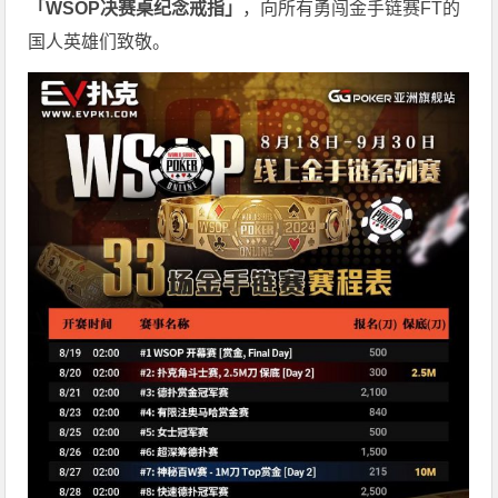
「WSOP决赛桌纪念戒指」
，向所有勇闯金手链赛FT的
国人英雄们致敬。