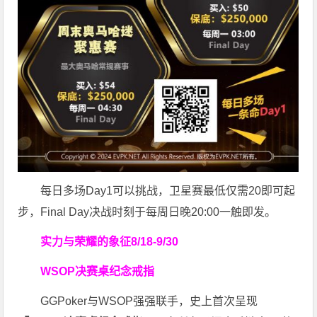
每日多场Day1可以挑战，卫星赛最低仅需20即可起
步，Final Day决战时刻于每周日晚20:00一触即发。
实力与荣耀的象征
8/18-9/30
WSOP决赛桌纪念戒指
GGPoker与WSOP强强联手，史上首次呈现