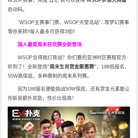
WSOP赛事，完成“登记”就可以获得“
WSOP梦想大转盘
”
启动码。
"WSOP主赛事门票、WSOP天堂岛站"...等梦幻赛事
等你来转!!每人最多可获得3组!!
国人最爱周末狂欢赛
全新登场
WSOP总得挑灯夜战？你们要的亚洲时区赛程官方
听到了！全新登场
“周末生肖赏金聚惠赛”
，188低报名、
50W高保底、多种赛制的周末系列赛。
因为188报名便能挑战50W保底，还有赏金元素能让
你斩获额外奖励，性价比极高！