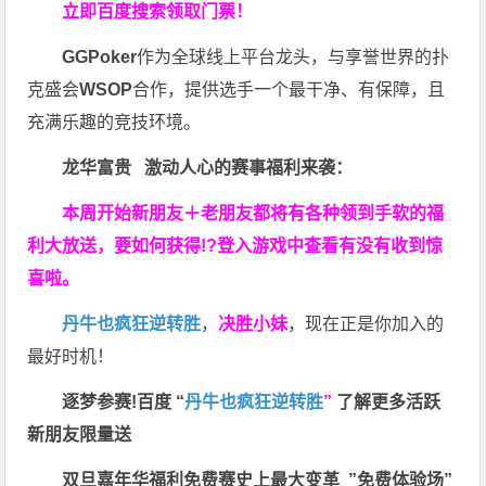
立即百度搜索领取门票！
GGPoker
作为全球线上平台龙头，与享誉世界的扑
克盛会
WSOP
合作，提供选手一个最干净、有保障，且
充满乐趣的竞技环境。
龙华富贵 激动人心的赛事福利来袭：
本周开始新朋友＋老朋友都将有各种领到手软的福
利大放送，要如何获得!?登入游戏中查看有没有收到惊
喜啦。
丹牛也疯狂逆转胜
，
决胜小妹
，现在正是你加入的
最好时机！
逐梦参赛!百度 “
丹牛也疯狂逆转胜
”
了解更多
活跃
新朋友限量送
双旦嘉年华福利
免费赛史上最大变革
”免费体验场”