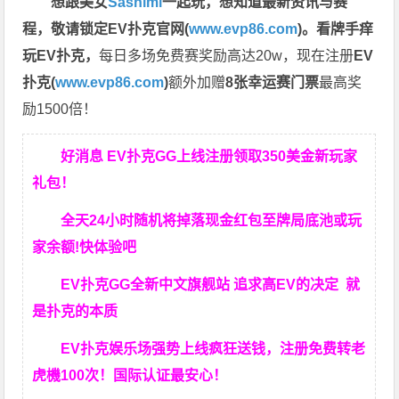
想跟美女
Sashimi
一起玩，
想知道最新资讯与赛
程，
敬请锁定EV扑克官网(
www.evp86.com
)。
看牌手痒
玩EV扑克，
每日多场免费赛奖励高达20w，现在注册
EV
扑克(
www.evp86.com
)
额外加赠
8张幸运赛门票
最高奖
励1500倍！
好消息 EV扑克GG上线注册领取350美金新玩家
礼包！
全天24小时随机将掉落现金红包至牌局底池或玩
家余额!快体验吧
EV扑克GG
全新中文旗舰站
追求高EV
的决定
就
是扑克的本质
EV扑克娱乐场强势上线疯狂送钱，注册免费转老
虎機100次！国际认证最安心！