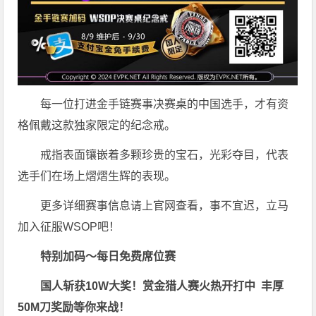
每一位打进金手链赛事决赛桌的中国选手，才有资
格佩戴这款独家限定的纪念戒。
戒指表面镶嵌着多颗珍贵的宝石，光彩夺目，代表
选手们在场上熠熠生辉的表现。
更多详细赛事信息请上官网查看，事不宜迟，立马
加入征服WSOP吧！
特别加码～每日免费席位赛
国人斩获
10W
大奖！
赏金猎人赛火热开打中 丰厚
50M刀奖励等你来战！