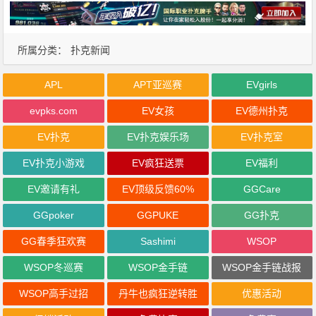
所属分类：
扑克新闻
APL
APT亚巡赛
EVgirls
evpks.com
EV女孩
EV德州扑克
EV扑克
EV扑克娱乐场
EV扑克室
EV扑克小游戏
EV疯狂送票
EV福利
EV邀请有礼
EV顶级反馈60%
GGCare
GGpoker
GGPUKE
GG扑克
GG春季狂欢赛
Sashimi
WSOP
WSOP冬巡赛
WSOP金手链
WSOP金手链战报
WSOP高手过招
丹牛也疯狂逆转胜
优惠活动