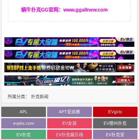
蜗牛扑克GG官网：
www.ggallnew.com
所属分类：
扑克新闻
APL
APT亚巡赛
EVgirls
evpks.com
EV女孩
EV德州扑克
EV扑克
EV扑克娱乐场
EV扑克室