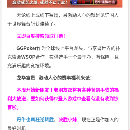
无论线上或线下赛场，最激励人心的就是见证国人
于世界舞台斩获佳绩了。
立即百度搜索领取门票！
GGPoker
作为全球线上平台龙头，与享誉世界的扑
克盛会
WSOP
合作，提供选手一个最干净、有保障，且
充满乐趣的竞技环境。
龙华富贵 激动人心的赛事福利来袭：
本周开始新朋友＋老朋友都将有各种领到手软的福
利大放送，要如何获得!?登入游戏中查看有没有收到惊
喜啦。
丹牛也疯狂逆转胜
，
决胜小妹
，现在正是你加入的
最好时机！