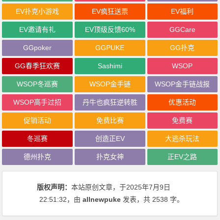
EV扑克小游戏
EV疯狂送票
EV福利
EV邀请有礼
EV顶级反馈60%
GGCare
GGpoker
GGPUKE
GG扑克
GG春季狂欢赛
Sashimi
WSOP
WSOP冬巡赛
WSOP金手链
WSOP金手链战报
WSOP高手过招
丹牛也疯狂逆转胜
优惠活动
促销活动
免费比赛
免费赛
冬巡赛
创造正EV
大逃杀玩法
德州扑克
扑克女神
正EV之路
版权声明：
本站原创文章，于2025年7月9日
22:51:32
，由
allnewpuke
发表，共 2538 字。