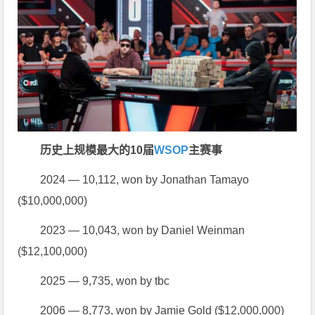
历史上规模最大的10届
WSOP
主赛事
2024 — 10,112, won by Jonathan Tamayo
($10,000,000)
2023 — 10,043, won by Daniel Weinman
($12,100,000)
2025 — 9,735, won by tbc
2006 — 8,773, won by Jamie Gold ($12,000,000)