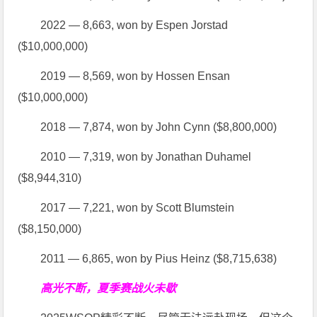
2022 — 8,663, won by Espen Jorstad
($10,000,000)
2019 — 8,569, won by Hossen Ensan
($10,000,000)
2018 — 7,874, won by John Cynn ($8,800,000)
2010 — 7,319, won by Jonathan Duhamel
($8,944,310)
2017 — 7,221, won by Scott Blumstein
($8,150,000)
2011 — 6,865, won by Pius Heinz ($8,715,638)
高光不断，夏季赛战火未歇