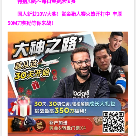
特别加码～每日免费席位赛
国人斩获
10W
大奖！
赏金猎人赛火热开打中 丰厚
50M刀奖励等你来战！