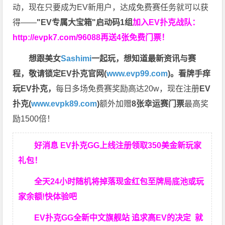
动，现在只要成为EV新用户，达成免费赛任务就可以获
得——
"EV专属大宝箱"启动码1组
加入EV扑克战队：
http://evpk7.com/96088
再送4张免费门票！
想跟美女
Sashimi
一起玩，
想知道最新资讯与赛
程，
敬请锁定EV扑克官网(
www.evp99.com
)。
看牌手痒
玩EV扑克，
每日多场免费赛奖励高达20w，现在注册
EV
扑克(
www.evpk89.com
)
额外加赠
8张幸运赛门票
最高奖
励1500倍！
好消息 EV扑克GG上线注册领取350美金新玩家
礼包！
全天24小时随机将掉落现金红包至牌局底池或玩
家余额!快体验吧
EV扑克GG
全新中文旗舰站
追求高EV
的决定
就