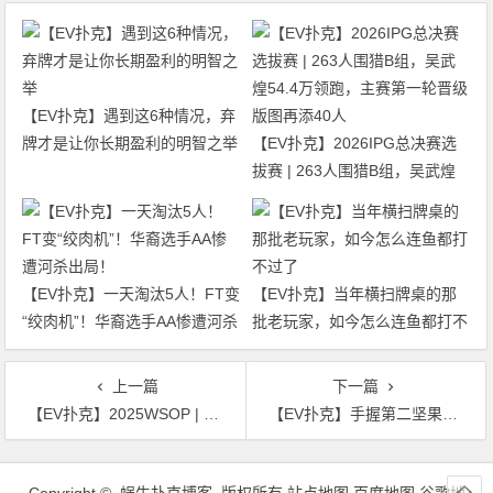
【EV扑克】遇到这6种情况，弃
牌才是让你长期盈利的明智之举
【EV扑克】2026IPG总决赛选
拔赛 | 263人围猎B组，吴武煌
54.4万领跑，主赛第一轮晋级版
图再添40人
【EV扑克】一天淘汰5人！FT变
【EV扑克】当年横扫牌桌的那
“绞肉机”！华裔选手AA惨遭河杀
批老玩家，如今怎么连鱼都打不
出局！
过了
上一篇
下一篇
【EV扑克】2025WSOP | 主赛Day2ABC国人Liu Xiaozhe、徐强、Chen Yuhang、刘天、赵刚等纷纷晋级
【EV扑克】手握第二坚果牌长考10分钟，“嘴炮哥” 是真能叨叨啊
文
章