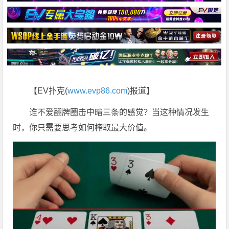
【EV扑克(
www.evp86.com
)报道】
谁不爱翻牌圈击中暗三条的感觉？当这种情况发生
时，你只需要思考如何榨取最大价值。