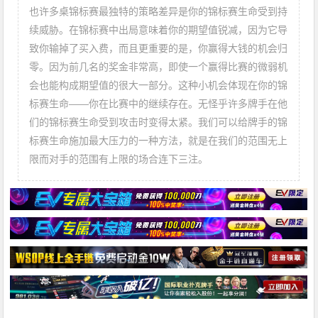
也许多桌锦标赛最独特的策略差异是你的锦标赛生命受到持
续威胁。在锦标赛中出局意味着你的期望值锐减，因为它导
致你输掉了买入费，而且更重要的是，你赢得大钱的机会归
零。因为前几名的奖金非常高，即使一个赢得比赛的微弱机
会也能构成期望值的很大一部分。这种小机会体现在你的锦
标赛生命——你在比赛中的继续存在。无怪乎许多牌手在他
们的锦标赛生命受到攻击时变得太紧。我们可以给牌手的锦
标赛生命施加最大压力的一种方法，就是在我们的范围无上
限而对手的范围有上限的场合连下三注。