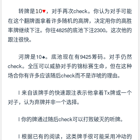
转牌是
，对手再次check。你认为对手可能
10
♥
在这个翻牌面拿着许多随机的高牌，决定用你的高胜
率牌继续下注。你往4825的底池下注2300。这次他的
跟注很快。
河牌是10♠。底池现在有9425筹码。对手仍然
check。全压可以威胁对手的锦标赛生命，但在这种
场合你有许多应该随后check而不是诈唬的理由。
l 来自该牌手的快速跟注表示他拿着Tx牌或一个
对子，认为弃牌并非一个选择。
l 你的牌通过随后check可以打败破灭的听牌。
l 根据已有的阅读，这类牌手很可能采用冲动的