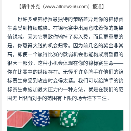
【蜗牛扑克（www.allnew366.com）报道】
也许多桌锦标赛最独特的策略差异是你的锦标赛
生命受到持续威胁。在锦标赛中出局意味着你的期望
值锐减，因为它导致你输掉了买入费，而且更重要的
是，你赢得大钱的机会归零。因为前几名的奖金非常
高，即使一个赢得比赛的微弱机会也能构成期望值的
很大一部分。这种小机会体现在你的锦标赛生命——
你在比赛中的继续存在。无怪乎许多牌手在他们的锦
标赛生命受到攻击时变得太紧。我们可以给牌手的锦
标赛生命施加最大压力的一种方法，就是在我们的范
围无上限而对手的范围有上限的场合连下三注。