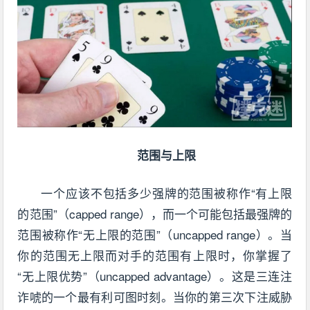
范围与上限
一个应该不包括多少强牌的范围被称作“有上限
的范围”（capped range），而一个可能包括最强牌的
范围被称作“无上限的范围”（uncapped range）。当
你的范围无上限而对手的范围有上限时，你掌握了
“无上限优势”（uncapped advantage）。这是三连注
诈唬的一个最有利可图时刻。当你的第三次下注威胁