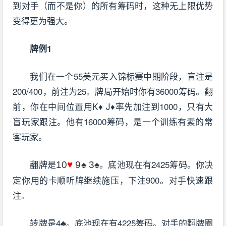
到对手（而不是你）的所有筹码时，这种无上限优势
变得更为强大。
牌例1
我们在一个55美元买入锦标赛中期阶段，盲注是
200/400，前注为25。牌局开始时你有36000筹码。翻
前，你在中间位置用K♦ J♦率先加注到1000，只有大
盲玩家跟注。他有16000筹码，是一个训练有素的常
客玩家。
翻牌是
。底池现在有2425筹码。你决
10
♥
9
♠
3
♠
定你用的卡顺听牌继续施压，下注900。对手快速跟
注。
转牌是4♣。底池现在有4225筹码。对手的翻牌圈