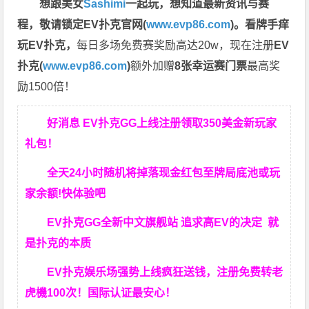
想跟美女
Sashimi
一起玩，
想知道最新资讯与赛
程，
敬请锁定EV扑克官网(
www.evp86.com
)。
看牌手痒
玩EV扑克，
每日多场免费赛奖励高达20w，现在注册
EV
扑克(
www.evp86.com
)
额外加赠
8张幸运赛门票
最高奖
励1500倍！
好消息 EV扑克GG上线注册领取350美金新玩家
礼包！
全天24小时随机将掉落现金红包至牌局底池或玩
家余额!快体验吧
EV扑克GG
全新中文旗舰站
追求高EV
的决定
就
是扑克的本质
EV扑克娱乐场强势上线疯狂送钱，注册免费转老
虎機100次！国际认证最安心！