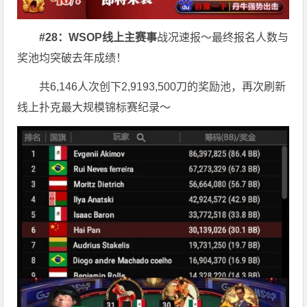
#28：WSOP线上主赛事
战况速报～最终报名人数与
奖池均突破去年成绩！
共6,146人次创下2,9193,500刀的奖励池，再次刷新
线上扑克最大规模锦标赛纪录～