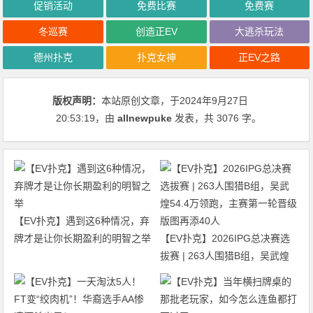
促销活动
免费比赛
免费赛
冬巡赛
创造正EV
大逃杀玩法
德州扑克
扑克女神
正EV之路
版权声明：
本站原创文章，于2024年9月27日
20:53:19
，由
allnewpuke
发表，共 3076 字。
【EV扑克】遇到这6种情况，弃
牌才是让你长期盈利的明智之举
【EV扑克】2026IPG总决赛选
拔赛 | 263人围猎B组，吴武煌
54.4万领跑，主赛第一轮晋级版
图再添40人