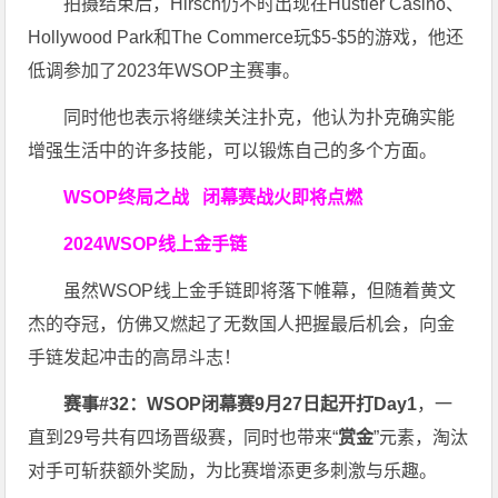
拍摄结束后，Hirsch仍不时出现在Hustler Casino、
Hollywood Park和The Commerce玩$5-$5的游戏，他还
低调参加了2023年WSOP主赛事。
同时他也表示将继续关注扑克，他认为扑克确实能
增强生活中的许多技能，可以锻炼自己的多个方面。
WSOP终局之战 闭幕赛战火即将点燃
2024
WSOP线上金手链
虽然WSOP线上金手链即将落下帷幕，但随着黄文
杰的夺冠，仿佛又燃起了无数国人把握最后机会，向金
手链发起冲击的高昂斗志！
赛事#32：WSOP闭幕赛9月27日起开打Day1
，一
直到29号共有四场晋级赛，同时也带来“
赏金
”元素，淘汰
对手可斩获额外奖励，为比赛增添更多刺激与乐趣。