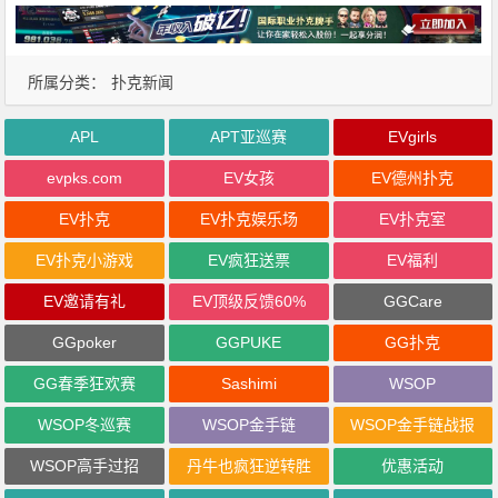
所属分类：
扑克新闻
APL
APT亚巡赛
EVgirls
evpks.com
EV女孩
EV德州扑克
EV扑克
EV扑克娱乐场
EV扑克室
EV扑克小游戏
EV疯狂送票
EV福利
EV邀请有礼
EV顶级反馈60%
GGCare
GGpoker
GGPUKE
GG扑克
GG春季狂欢赛
Sashimi
WSOP
WSOP冬巡赛
WSOP金手链
WSOP金手链战报
WSOP高手过招
丹牛也疯狂逆转胜
优惠活动