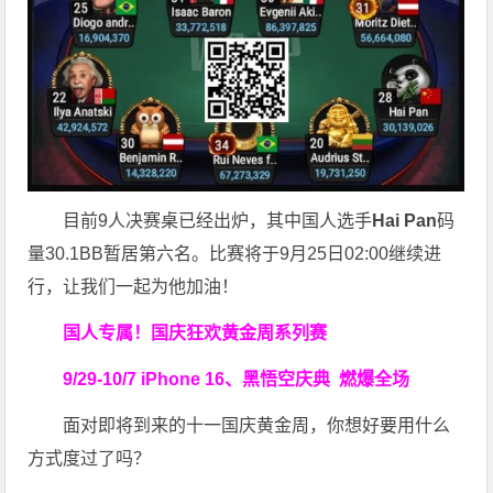
目前9人决赛桌已经出炉，其中国人选手
Hai Pan
码
量30.1BB暂居第六名。比赛将于9月25日02:00继续进
行，让我们一起为他加油！
国人专属！
国庆狂欢黄金周系列赛
9/29-10/7
iPhone 16、黑悟空庆典
燃爆全场
面对即将到来的十一国庆黄金周，你想好要用什么
方式度过了吗？