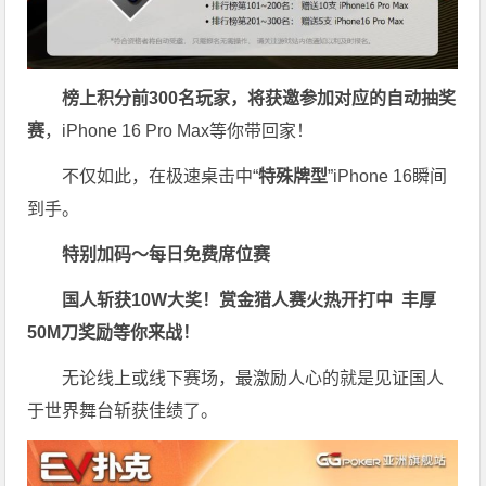
榜上积分前300名玩家，将获邀参加对应的自动抽奖
赛
，iPhone 16 Pro Max等你带回家！
不仅如此，在极速桌击中“
特殊牌型
”iPhone 16瞬间
到手。
特别加码～每日免费席位赛
国人斩获
10W
大奖！
赏金猎人赛火热开打中 丰厚
50M刀奖励等你来战！
无论线上或线下赛场，最激励人心的就是见证国人
于世界舞台斩获佳绩了。