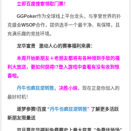
立即百度搜索领取门票！
GGPoker
作为全球线上平台龙头，与享誉世界的扑
克盛会
WSOP
合作，提供选手一个最干净、有保障，且
充满乐趣的竞技环境。
龙华富贵 激动人心的赛事福利来袭：
本周开始新朋友＋老朋友都将有各种领到手软的福
利大放送，要如何获得!?登入游戏中查看有没有收到惊
喜啦。
丹牛也疯狂逆转胜
，
决胜小妹
，现在正是你加入的
最好时机！
逐梦参赛!百度 “
丹牛也疯狂逆转胜
”
了解更多
活跃
新朋友限量送
双旦嘉年华福利
免费赛史上最大变革
”免费体验场”