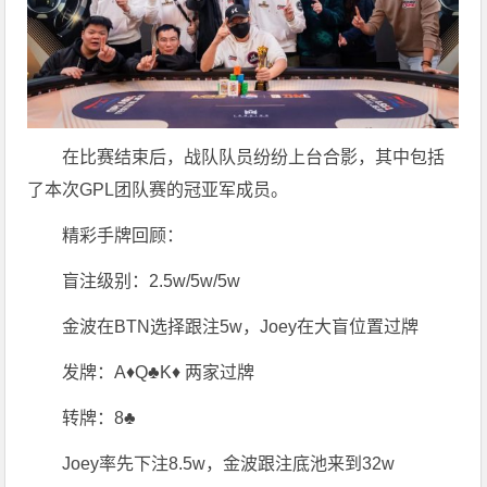
在比赛结束后，战队队员纷纷上台合影，其中包括
了本次GPL团队赛的冠亚军成员。
精彩手牌回顾：
盲注级别：2.5w/5w/5w
金波在BTN选择跟注5w，Joey在大盲位置过牌
发牌：A♦️Q♣️K♦️ 两家过牌
转牌：8♣️
Joey率先下注8.5w，金波跟注底池来到32w