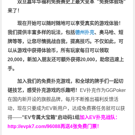
双旦嘉年华福利
免费赛史上最大变革
”免费体验场”
来了！
现在开始可以随时随地可以享受真实的游戏体验！
我们提供丰富多样的玩法，包括
德州扑克
、奥马哈、短
牌等等，让您尽情挑战自我，提高技巧。不仅如此，
可
以从游戏中获得体验币，所有玩家每日可以领取
20,000，新加入朋友还可额外获得20,000，助您迅速上
手。
加入我们的免费扑克游戏，和全球的牌手们一起切
磋技艺，感受扑克游戏的乐趣吧！
EV扑克作为GGPoker
在国内新开设的旗舰品牌，每月不断推出福利反馈活
动，现在只要成为EV新用户，达成免费赛任务就可以获
得——
"EV专属大宝箱"启动码1组
加入EV扑克战队：
http://evpk7.com/96088
再送4张免费门票！