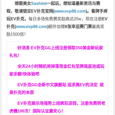
想跟美女
Sashimi
一起玩，
想知道最新资讯与赛
程，
敬请锁定EV扑克官网(
www.evp86.com
)。
看牌手痒
玩EV扑克，
每日多场免费赛奖励高达20w，现在注册
EV
扑克(
www.evp86.com
)
额外加赠
8张幸运赛门票
最高奖
励1500倍！
好消息 EV扑克GG上线注册领取350美金新玩家
礼包！
全天24小时随机将掉落现金红包至牌局底池或玩
家余额!快体验吧
EV扑克GG
全新中文旗舰站
追求高EV
的决定
就
是扑克的本质
EV扑克娱乐场强势上线疯狂送钱，注册免费转老
虎機100次！国际认证最安心！