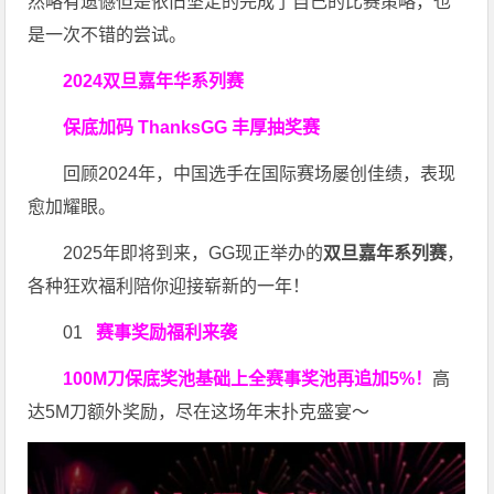
然略有遗憾但是依旧坚定的完成了自己的比赛策略，也
是一次不错的尝试。
2024双旦嘉年华系列赛
保底加码 ThanksGG 丰厚抽奖赛
回顾2024年，中国选手在国际赛场屡创佳绩，表现
愈加耀眼。
2025年即将到来，GG现正举办的
双旦嘉年系列赛
，
各种狂欢福利陪你迎接崭新的一年！
01
赛事奖励福利来袭
100M刀
保底奖池基础上全赛事奖池再
追加5%
！
高
达5M刀额外奖励，尽在这场年末扑克盛宴～