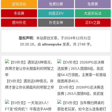
促销活动
免费比赛
免费赛
冬巡赛
创造正EV
大逃杀玩法
德州扑克
扑克女神
正EV之路
版权声明：
本站原创文章，于2024年12月31日
20:26:18
，由
allnewpuke
发表，共 2748 字。
【EV扑克】遇到这6种情况，弃
牌才是让你长期盈利的明智之举
【EV扑克】2026IPG总决赛选
拔赛 | 263人围猎B组，吴武煌
54.4万领跑，主赛第一轮晋级版
图再添40人