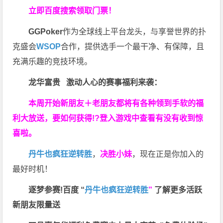
立即百度搜索领取门票！
GGPoker
作为全球线上平台龙头，与享誉世界的扑
克盛会
WSOP
合作，提供选手一个最干净、有保障，且
充满乐趣的竞技环境。
龙华富贵 激动人心的赛事福利来袭：
本周开始新朋友＋老朋友都将有各种领到手软的福
利大放送，要如何获得!?登入游戏中查看有没有收到惊
喜啦。
丹牛也疯狂逆转胜
，
决胜小妹
，现在正是你加入的
最好时机！
逐梦参赛!百度 “
丹牛也疯狂逆转胜
”
了解更多
活跃
新朋友限量送