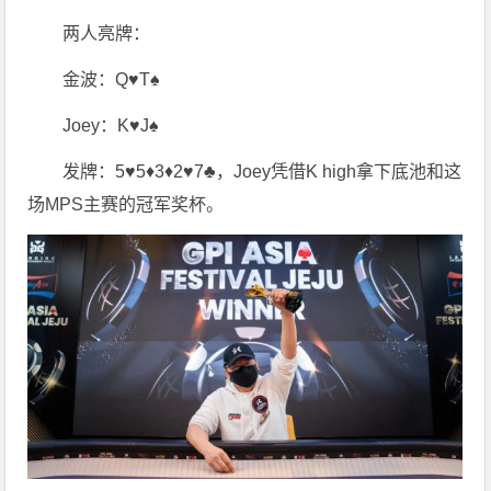
两人亮牌：
金波：Q♥️T♠️
Joey：K♥️J♠️
发牌：5♥️5♦️3♦️2♥️7♣️，Joey凭借K high拿下底池和这
场MPS主赛的冠军奖杯。