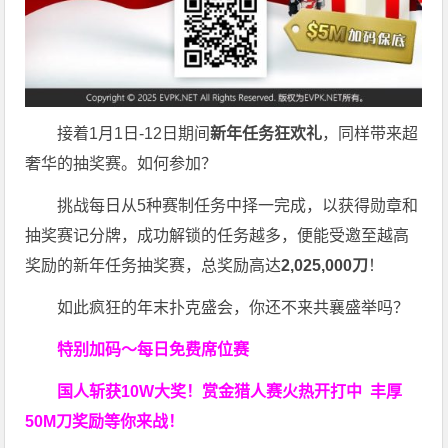
接着1月1日-12日期间
新年任务狂欢礼
，同样带来超
奢华的抽奖赛。如何参加？
挑战每日从5种赛制任务中择一完成，以获得勋章和
抽奖赛记分牌，成功解锁的任务越多，便能受邀至越高
奖励的新年任务抽奖赛，总奖励高达
2,025,000刀
！
如此疯狂的年末扑克盛会，你还不来共襄盛举吗？
特别加码～每日免费席位赛
国人斩获
10W
大奖！
赏金猎人赛火热开打中 丰厚
50M刀奖励等你来战！