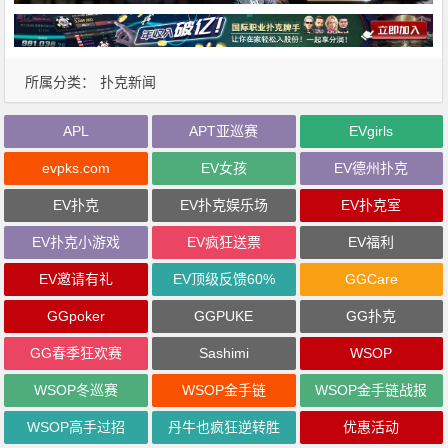
所属分类：
扑克新闻
APL
APT亚巡赛
EVgirls
evpks.com
EV女孩
EV德州扑克
EV扑克
EV扑克娱乐场
EV扑克室
EV扑克小游戏
EV疯狂送票
EV福利
EV邀请有礼
EV顶级反馈60%
GGCare
GGpoker
GGPUKE
GG扑克
GG春季狂欢赛
Sashimi
WSOP
WSOP冬巡赛
WSOP金手链
WSOP金手链战报
WSOP高手过招
丹牛也疯狂逆转胜
优惠活动