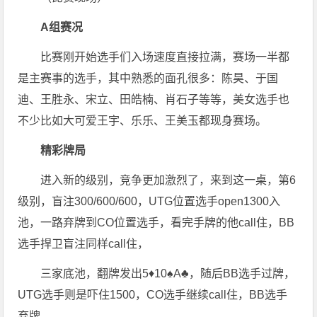
A组赛况
比赛刚开始选手们入场速度直接拉满，赛场一半都
是主赛事的选手，其中熟悉的面孔很多：陈昊、于国
迪、王胜永、宋立、田皓楠、肖石子等等，美女选手也
不少比如大可爱王宇、乐乐、王美玉都现身赛场。
精彩牌局
进入新的级别，竞争更加激烈了，来到这一桌，第6
级别，盲注300/600/600，UTG位置选手open1300入
池，一路弃牌到CO位置选手，看完手牌的他call住，BB
选手捍卫盲注同样call住，
三家底池，翻牌发出5♦️10♠️A♣️，随后BB选手过牌，
UTG选手则是吓住1500，CO选手继续call住，BB选手
弃牌，