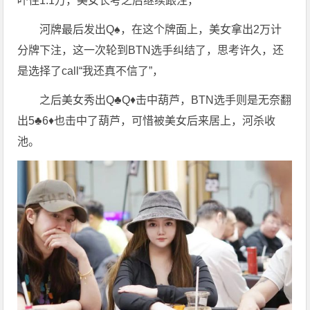
吓住1.1万，美女长考之后继续跟注，
河牌最后发出Q♠️，在这个牌面上，美女拿出2万计
分牌下注，这一次轮到BTN选手纠结了，思考许久，还
是选择了call“我还真不信了”，
之后美女秀出Q♣️Q♦️击中葫芦，BTN选手则是无奈翻
出5♣️6♦️也击中了葫芦，可惜被美女后来居上，河杀收
池。