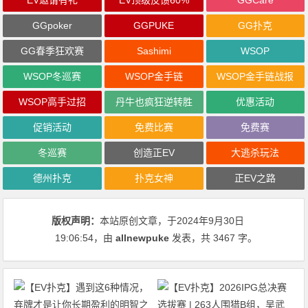
GGpoker
GGPUKE
GG扑克
GG春季狂欢赛
Sashimi
WSOP
WSOP冬巡赛
WSOP金手链
WSOP金手链战报
WSOP高手过招
丹牛也疯狂逆转胜
优惠活动
促销活动
免费比赛
免费赛
冬巡赛
创造正EV
大逃杀玩法
德州扑克
扑克女神
正EV之路
版权声明：
本站原创文章，于2024年9月30日
19:06:54
，由
allnewpuke
发表，共 3467 字。