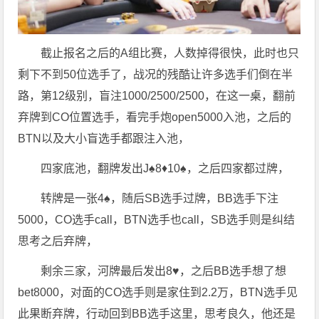
截止报名之后的A组比赛，人数掉得很快，此时也只
剩下不到50位选手了，战况的残酷让许多选手们倒在半
路，第12级别，盲注1000/2500/2500，在这一桌，翻前
弃牌到CO位置选手，看完手炮open5000入池，之后的
BTN以及大小盲选手都跟注入池，
四家底池，翻牌发出J♠️8♦️10♠️，之后四家都过牌，
转牌是一张4♠️，随后SB选手过牌，BB选手下注
5000，CO选手call，BTN选手也call，SB选手则是纠结
思考之后弃牌，
剩余三家，河牌最后发出8♥️，之后BB选手想了想
bet8000，对面的CO选手则是家住到2.2万，BTN选手见
此果断弃牌，行动回到BB选手这里，思考良久，他还是