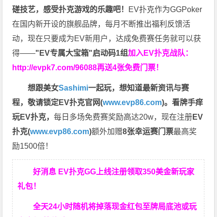
磋技艺，感受扑克游戏的乐趣吧！
EV扑克作为GGPoker
在国内新开设的旗舰品牌，每月不断推出福利反馈活
动，现在只要成为EV新用户，达成免费赛任务就可以获
得——
"EV专属大宝箱"启动码1组
加入EV扑克战队：
http://evpk7.com/96088
再送4张免费门票！
想跟美女
Sashimi
一起玩，
想知道最新资讯与赛
程，
敬请锁定EV扑克官网(
www.evp86.com
)。
看牌手痒
玩EV扑克，
每日多场免费赛奖励高达20w，现在注册
EV
扑克(
www.evp86.com
)
额外加赠
8张幸运赛门票
最高奖
励1500倍！
好消息 EV扑克GG上线注册领取350美金新玩家
礼包！
全天24小时随机将掉落现金红包至牌局底池或玩