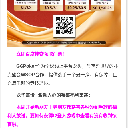
立即百度搜索领取门票！
GGPoker
作为全球线上平台龙头，与享誉世界的扑
克盛会
WSOP
合作，提供选手一个最干净、有保障，且
充满乐趣的竞技环境。
龙华富贵 激动人心的赛事福利来袭：
本周开始新朋友＋老朋友都将有各种领到手软的福
利大放送，要如何获得!?登入游戏中查看有没有收到惊
喜啦。