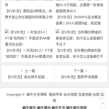
【EV扑克】遇到这6种情况，弃
牌才是让你长期盈利的明智之举
【EV扑克】2026IPG总决赛选
拔赛 | 263人围猎B组，吴武煌
54.4万领跑，主赛第一轮晋级版
图再添40人
【EV扑克】一天淘汰5人！FT变
【EV扑克】当年横扫牌桌的那
“绞肉机”！华裔选手AA惨遭河杀
批老玩家，如今怎么连鱼都打不
出局！
过了
上一篇
下一篇
【EV扑克】美女棋手谈国际象棋和扑克的相同点：两者玩的都是人，不是棋（牌）
【EV扑克】圆梦杯详细赛程赛制更新，“十全十美”美人鱼战队出征！
文
章
Copyright © 蜗牛扑克博客 版权所有
站点地图
百度地图
谷歌地
导
图
航
蜗牛娱乐,蜗牛德州,蜗牛扑克,蜗牛娱乐官网