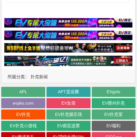
所属分类：
扑克新闻
APL
APT亚巡赛
EVgirls
evpks.com
EV女孩
EV德州扑克
EV扑克
EV扑克娱乐场
EV扑克室
EV扑克小游戏
EV疯狂送票
EV福利
EV邀请有礼
EV顶级反馈60%
GGCare