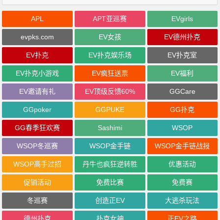
APL
APT亚巡赛
EVgirls
evpks.com
EV女孩
EV德州扑克
EV扑克
EV扑克娱乐场
EV扑克室
EV扑克小游戏
EV疯狂送票
EV福利
EV邀请有礼
EV顶级反馈60%
GGCare
GGpoker
GGPUKE
GG扑克
GG春季狂欢赛
Sashimi
WSOP
WSOP冬巡赛
WSOP金手链
WSOP金手链战报
WSOP高手过招
丹牛也疯狂逆转胜
优惠活动
促销活动
免费比赛
免费赛
冬巡赛
创造正EV
大逃杀玩法
德州扑克
扑克女神
正EV之路