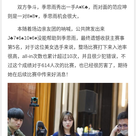
双方争斗，季思雨秀出一手A♦️K♣️，而对面的范应坤
则是一对8♦️8♥️，季思雨机会很大，
本随着场边亲友团的呐喊，公共牌发出来
J♣️7♦️6♠️10♦️6♦️没能帮助到季思雨，最终遗憾收获主赛事
第5名，对于这位美女选手来说，整场比赛打下来入池率
很高，all-in次数也累计超过10次，并且很少犯错误，不
过这个成绩对于614人次的比赛，也已经很厉害了，期待
她在后续比赛中传来好消息！