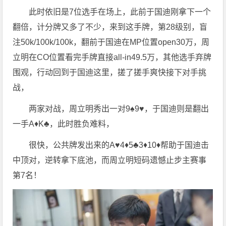
此时依旧是7位选手在场上，此前于国迪刚拿下一个
翻倍，计分牌又多了不少，来到这手牌，第28级别，盲
注50k/100k/100k，翻前于国迪在MP位置open30万，周
立明在CO位置看完手牌直接all-in49.5万，其他选手弃牌
围观，行动回到于国迪这里，搓了搓手爽快接下对手挑
战，
两家对战，周立明秀出一对9♠️9♥️，于国迪则是翻出
一手A♦️K♣️，此时胜负难料，
很快，公共牌发出来的A♥️4♦️5♣️3♦️10♦️帮助于国迪击
中顶对，逆转拿下底池，而周立明短码遗憾止步主赛事
第7名！