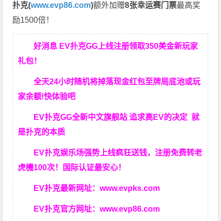
扑克(
www.evp86.com
)
额外加赠
8张幸运赛门票
最高奖
励1500倍！
好消息 EV扑克GG上线注册领取350美金新玩家
礼包！
全天24小时随机将掉落现金红包至牌局底池或玩
家余额!快体验吧
EV扑克GG
全新中文旗舰站
追求高EV
的决定
就
是扑克的本质
EV扑克娱乐场强势上线疯狂送钱，注册免费转老
虎機100次！国际认证最安心！
EV扑克最新网址：
www.evpks.com
EV扑克官方网址：
www.evp86.com