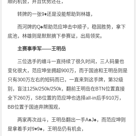
顺的机会，并且优势还在，
转牌的一张9♦️还是没能帮助到林雄，
而河牌的Q♠️帮助范应坤击中顺子，稳固胜势，拿下
底池，林雄则是默默摘下参赛证，出局领奖。
主赛事季军——王明岳
三位选手的缠斗一直持续了很久时间，三人码量也
变化很大，范应坤坐拥超900万，而于国迪和王明岳则是
只有300万左右的短码而已，一直来到这手牌，第32级
别，盲注125k/250k/250k，翻前王明岳在BTN位置直接
全下260万，SB位置的范应坤也选择all-in后手910万，
BB位置于国迪弃牌围观，
两家再次战斗，王明岳翻出一手A♠️J♠️，而范应坤则
是拿着手对9♦️9♠️，王明岳仍有机会，