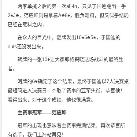
两家单挑之后的第一次all-in，只见于国迪翻出一手
2♠️J♣️，范应坤则是拿着A♣️8♦️，胜负难料，但又似乎结局
已经在意料之内，
在众人的目光中，翻牌发出10♠️6♣️5♠️，于国迪的
outs还没发出来，
转牌的一张10♦️让大家即将揭晓这场战斗的最终胜
者，
河牌的6♥️确定了这个结果，最终于国迪以7人决赛桌
最短码进入决赛日，夺取了赛事的亚军头衔，恭喜他！
看得出来，对于这个成绩，他也很满意。
主赛事冠军——范应坤
冠军的出现也意味着主赛事完满结束，再次恭喜所
有选手，我们上海站再见！