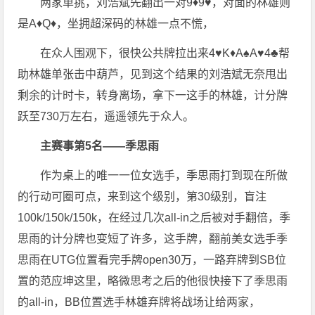
两家单挑，刘浩斌先翻出一对9♦️9♥️，对面的林雄则
是A♦️Q♦️，坐拥超深码的林雄一点不慌，
在众人围观下，很快公共牌拉出来4♥️K♦️A♠️A♥️4♣️帮
助林雄单张击中葫芦，见到这个结果的刘浩斌无奈甩出
剩余的计时卡，转身离场，拿下一这手的林雄，计分牌
跃至730万左右，遥遥领先于众人。
主赛事第5名——季思雨
作为桌上的唯一一位女选手，季思雨打到现在所做
的行动可圈可点，来到这个级别，第30级别，盲注
100k/150k/150k，在经过几次all-in之后被对手翻倍，季
思雨的计分牌也变短了许多，这手牌，翻前美女选手季
思雨在UTG位置看完手牌open30万，一路弃牌到SB位
置的范应坤这里，略微思考之后的他很快接下了季思雨
的all-in，BB位置选手林雄弃牌将战场让给两家，