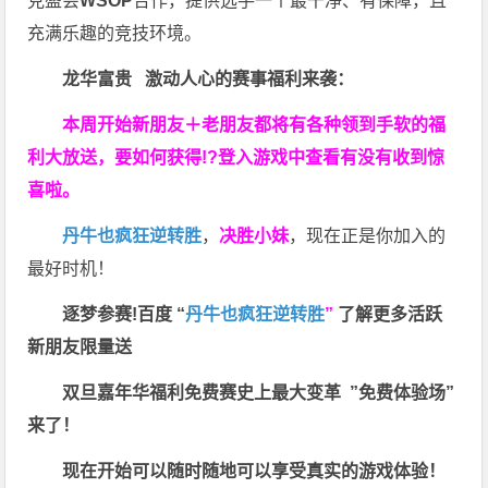
克盛会
WSOP
合作，提供选手一个最干净、有保障，且
充满乐趣的竞技环境。
龙华富贵 激动人心的赛事福利来袭：
本周开始新朋友＋老朋友都将有各种领到手软的福
利大放送，要如何获得!?登入游戏中查看有没有收到惊
喜啦。
丹牛也疯狂逆转胜
，
决胜小妹
，现在正是你加入的
最好时机！
逐梦参赛!百度 “
丹牛也疯狂逆转胜
”
了解更多
活跃
新朋友限量送
双旦嘉年华福利
免费赛史上最大变革
”免费体验场”
来了！
现在开始可以随时随地可以享受真实的游戏体验！