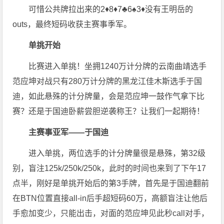
可惜公共牌拉出来的2♦️8♦️7♣️6♠️3♦️没有王明岳的
outs，最终短码收获主赛事季军。
单挑开始
比赛进入单挑！坐拥1240万计分牌的云南曲靖选手
范应坤对战只有280万计分牌的黑龙江佳木斯选手于国
迪，如此悬殊的计分牌量，会是范应坤一鼓作气拿下比
赛？还是于国迪卧薪尝胆逆袭称王？让我们一起期待！
主赛事亚军——于国迪
进入单挑，两位选手的计分牌量很是悬殊，第32级
别，盲注125k/250k/250k，此时的时间也来到了下午17
点半，刚好是单挑开始后的第3手牌，首先是于国迪翻前
在BTN位置直接all-in后手超短码60万，高额盲注让他后
手愈加变少，只能出击，对面的范应坤见此秒call对手，