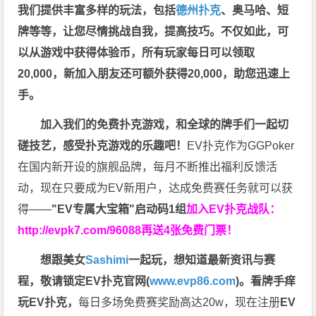
我们提供丰富多样的玩法，包括
德州扑克
、奥马哈、短
牌等等，让您尽情挑战自我，提高技巧。不仅如此，
可
以从游戏中获得体验币，所有玩家每日可以领取
20,000，新加入朋友还可额外获得20,000，助您迅速上
手。
加入我们的免费扑克游戏，和全球的牌手们一起切
磋技艺，感受扑克游戏的乐趣吧！
EV扑克作为GGPoker
在国内新开设的旗舰品牌，每月不断推出福利反馈活
动，现在只要成为EV新用户，达成免费赛任务就可以获
得——
"EV专属大宝箱"启动码1组
加入EV扑克战队：
http://evpk7.com/96088
再送4张免费门票！
想跟美女
Sashimi
一起玩，
想知道最新资讯与赛
程，
敬请锁定EV扑克官网(
www.evp86.com
)。
看牌手痒
玩EV扑克，
每日多场免费赛奖励高达20w，现在注册
EV