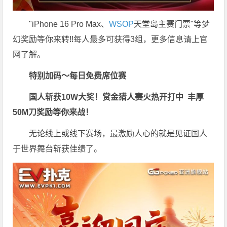
"iPhone 16 Pro Max、
WSOP
天堂岛主赛门票"等梦
幻奖励等你来转!!每人最多可获得3组，更多信息请上官
网了解。
特别加码～每日免费席位赛
国人斩获
10W
大奖！
赏金猎人赛火热开打中 丰厚
50M刀奖励等你来战！
无论线上或线下赛场，最激励人心的就是见证国人
于世界舞台斩获佳绩了。