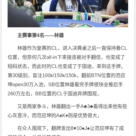
主赛事第4名——林雄
林雄作为复赛的CL，进入决赛桌之后一直保持着CL
位置，但奈何几次all-in下来接连被对手翻倍，也变成了
短码状态，而此时的CL也变成了于国迪，来到这手牌，
第30级别，盲注100k/150k/150k，翻前BTN位置的范应
坤open30万入池，SB位置林雄看完手牌很快全推后手
260万左右，BB位置的CL于国迪弃牌围观，
又是两家争斗，林雄翻出一手A♣️3♣️看得出来他有些
心灰意冷，而范应坤的A♠️K♦️则是优势很大，
在众人围观下，翻牌发出8♥️10♠️J♠️让范应坤有了成