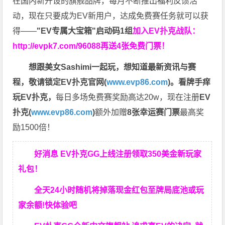
在国内新开设的旗舰品牌，每月不断推出福利反馈活
动，现在只要成为EV新用户，达成免费赛任务就可以获
得——
"EV专属大宝箱"启动码1组
加入EV扑克战队：
http://evpk7.com/96088
再送4张免费门票！
想跟美女Sashimi一起玩，
想知道最新资讯与赛
程，
敬请锁定EV扑克官网(
www.evp86.com
)。
看牌手痒
玩EV扑克，
每日多场免费赛奖励高达20w，现在注册
EV
扑克(
www.evp86.com
)
额外加赠
8张幸运赛门票
最高奖
励1500倍！
好消息 EV扑克GG上线注册领取350美金新玩家
礼包！
全天24小时随机将掉落现金红包至牌局底池或玩
家余额!快体验吧