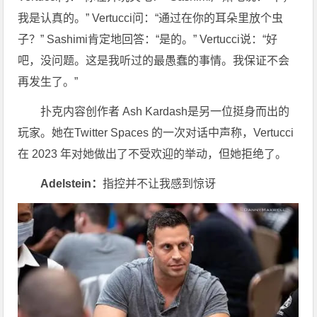
我是认真的。” Vertucci问：“通过在你的耳朵里放个虫
子？” Sashimi肯定地回答：“是的。” Vertucci说：“好
吧，没问题。这是我听过的最愚蠢的事情。我保证不会
再发生了。”
扑克内容创作者 Ash Kardash是另一位挺身而出的
玩家。她在Twitter Spaces 的一次对话中声称，Vertucci
在 2023 年对她做出了不受欢迎的举动，但她拒绝了。
Adelstein：
指控并不让我感到惊讶