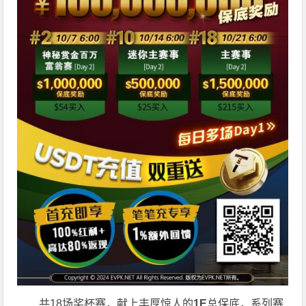
共18场奖杯赛，献上丰厚惊人的
1E
总保底，系列赛