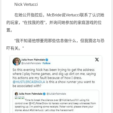
Nick Vertucci
在她公开指控后，McBride说Vertucci联系了认识她
的玩家，“在找我的茬”，并询问她参加的家庭游戏的位
置。
“我不知道他想要用那些信息做什么，但我猜这与恐
吓有关。”