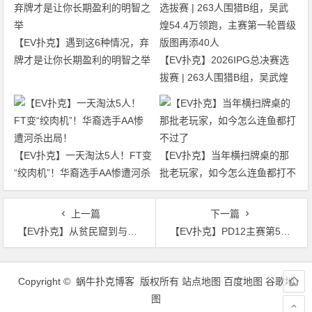
【EV扑克】遇到这6种情况，弃
牌才是让你长期盈利的明智之举
【EV扑克】2026IPG总决赛选
拔赛 | 263人围猎B组，吴武煌
54.4万领跑，主赛第一轮晋级版
图再添40人
【EV扑克】一天淘汰5人！FT变
【EV扑克】当年横扫牌桌的那
“绞肉机”！华裔选手AA惨遭河杀
批老玩家，如今怎么连鱼都打不
出局！
过了
上一篇
下一篇
【EV扑克】从贫民窟到与内马尔打牌！巴西传奇Felipe Ramos咸鱼翻身的励志生涯
【EV扑克】PD12主赛第5名 红龙战队队员宋莹专访｜“甜妹儿”解锁新挑战！
文
章
Copyright © 蜗牛扑克博客 版权所有
站点地图
百度地图
谷歌地
导
图