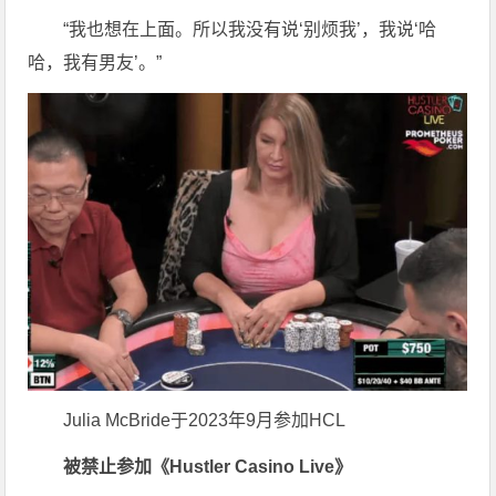
“我也想在上面。所以我没有说‘别烦我’，我说‘哈
哈，我有男友’。”
Julia McBride于2023年9月参加HCL
被禁止参加《Hustler Casino Live》