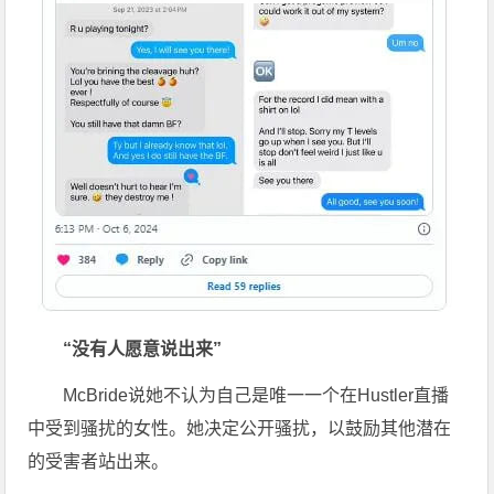
“没有人愿意说出来”
McBride说她不认为自己是唯一一个在Hustler直播
中受到骚扰的女性。她决定公开骚扰，以鼓励其他潜在
的受害者站出来。