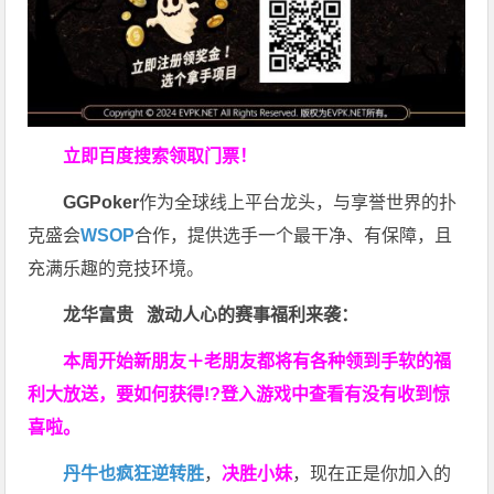
立即百度搜索领取门票！
GGPoker
作为全球线上平台龙头，与享誉世界的扑
克盛会
WSOP
合作，提供选手一个最干净、有保障，且
充满乐趣的竞技环境。
龙华富贵 激动人心的赛事福利来袭：
本周开始新朋友＋老朋友都将有各种领到手软的福
利大放送，要如何获得!?登入游戏中查看有没有收到惊
喜啦。
丹牛也疯狂逆转胜
，
决胜小妹
，现在正是你加入的