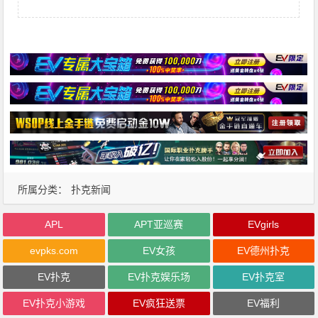
所属分类：
扑克新闻
APL
APT亚巡赛
EVgirls
evpks.com
EV女孩
EV德州扑克
EV扑克
EV扑克娱乐场
EV扑克室
EV扑克小游戏
EV疯狂送票
EV福利