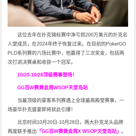
这位去年在扑克锦标赛中净亏损200万美元的扑克名
人堂成员，在2024年终于恢复过来。在目前的PokerGO
PLO系列赛的六场比赛中，他赢得了三次奖金，包括两
次打进决赛桌和收获一个冠军。
10/20-10/28
顶级赛事登场！
GG百W赛黄金周
WSOP天堂岛站
当最顶级的豪客系列赛遇上全球最高殿堂赛事，一
场豪华扑克盛宴即将就此引爆！
北京时间10月20日-10月28日，两大扑克龙头品牌
再度联手推出
「GG百W赛黄金周X WSOP天堂岛站」
。