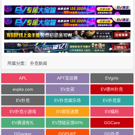
所属分类：
扑克新闻
APL
APT亚巡赛
EVgirls
evpks.com
EV女孩
EV德州扑克
EV扑克
EV扑克娱乐场
EV扑克室
EV扑克小游戏
EV疯狂送票
EV福利
EV邀请有礼
EV顶级反馈60%
GGCare
GGpoker
GGPUKE
GG扑克