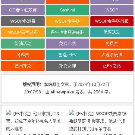
GG春季狂欢赛
Sashimi
WSOP
WSOP冬巡赛
WSOP金手链
WSOP金手链战报
WSOP高手过招
丹牛也疯狂逆转胜
优惠活动
促销活动
免费比赛
免费赛
冬巡赛
创造正EV
大逃杀玩法
德州扑克
扑克女神
正EV之路
版权声明：
本站原创文章，于2024年10月22日
20:07:58
，由
allnewpuke
发表，共 2564 字。