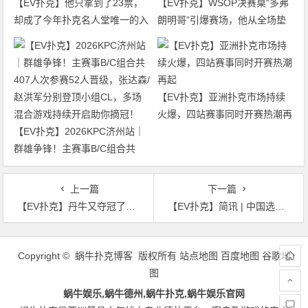
【EV扑克】他只拿到了23票，
【EV扑克】WSOP决赛桌“多弗
却成了今年扑克名人堂唯一的入
朗明哥”引爆赛场，他从全场垫
选者
底打到了冠军争夺者
【EV扑克】亚洲扑克市场持续
火爆，四站赛事同时开赛热潮再
【EV扑克】2026KPC济州站｜
起
群雄争锋！主赛事B/C组合共
407人次参赛52人晋级，张达森/
赵洪军分别登顶小组CL，多场
上一篇
下一篇
混合游戏持续开启助你摘冠！
【EV扑克】丹牛又夺冠了！力抗PLO决赛桌17条金手链大神，斩获今年第三座PGT冠军头衔
【EV扑克】简讯 | 中国选手Shankui Li在EPT塞浦路斯站10,300豪客赛获得第12名
文
章
Copyright © 蜗牛扑克博客 版权所有
站点地图
百度地图
谷歌地
导
图
航
蜗牛娱乐,蜗牛德州,蜗牛扑克,蜗牛娱乐官网