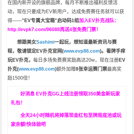
在国内新开设的旗舰品牌，每月不断推出福利反馈活
动，现在只要成为EV新用户，达成免费赛任务就可以获
得——
"EV专属大宝箱"启动码1组
加入EV扑克战队：
http://evpk7.com/96088
再送4张免费门票！
想跟美女
Sashimi
一起玩，
想知道最新资讯与赛
程，
敬请锁定EV扑克官网(
www.evp86.com
)。
看牌手痒
玩EV扑克，
每日多场免费赛奖励高达20w，现在注册
EV
扑克(
www.evp86.com
)
额外加赠
8张幸运赛门票
最高奖
励1500倍！
好消息 EV扑克GG上线注册领取350美金新玩家
礼包！
全天24小时随机将掉落现金红包至牌局底池或玩
家余额!快体验吧