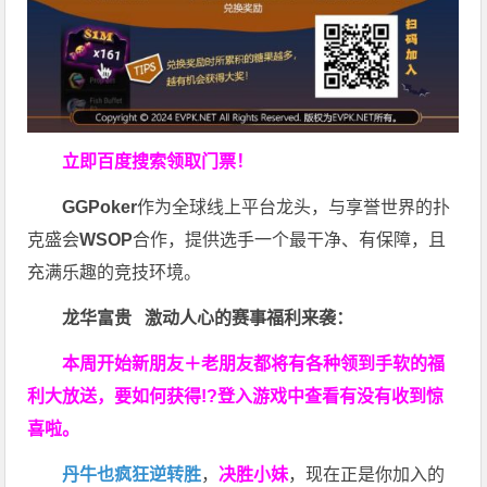
立即百度搜索领取门票！
GGPoker
作为全球线上平台龙头，与享誉世界的扑
克盛会
WSOP
合作，提供选手一个最干净、有保障，且
充满乐趣的竞技环境。
龙华富贵 激动人心的赛事福利来袭：
本周开始新朋友＋老朋友都将有各种领到手软的福
利大放送，要如何获得!?登入游戏中查看有没有收到惊
喜啦。
丹牛也疯狂逆转胜
，
决胜小妹
，现在正是你加入的