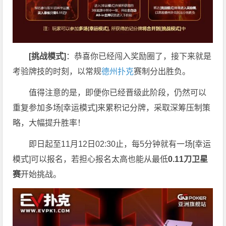
[挑战模式]
：恭喜你已经闯入奖励圈了，接下来就是
考验牌技的时刻，以常规
德州扑克
赛制分出胜负。
值得注意的是，即便你已经晋级此阶段，仍然可以
重复参加多场[幸运模式]来累积记分牌，采取深筹压制策
略，大幅提升胜率！
即日起至11月12日02:30止，每5分钟就有一场[幸运
模式]可以报名，若担心报名太高也能从最低
0.11刀卫星
赛
开始挑战。