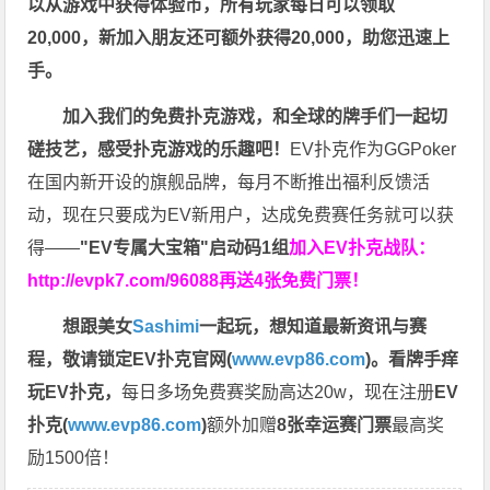
以从游戏中获得体验币，所有玩家每日可以领取
20,000，新加入朋友还可额外获得20,000，助您迅速上
手。
加入我们的免费扑克游戏，和全球的牌手们一起切
磋技艺，感受扑克游戏的乐趣吧！
EV扑克作为GGPoker
在国内新开设的旗舰品牌，每月不断推出福利反馈活
动，现在只要成为EV新用户，达成免费赛任务就可以获
得——
"EV专属大宝箱"启动码1组
加入EV扑克战队：
http://evpk7.com/96088
再送4张免费门票！
想跟美女
Sashimi
一起玩，
想知道最新资讯与赛
程，
敬请锁定EV扑克官网(
www.evp86.com
)。
看牌手痒
玩EV扑克，
每日多场免费赛奖励高达20w，现在注册
EV
扑克(
www.evp86.com
)
额外加赠
8张幸运赛门票
最高奖
励1500倍！