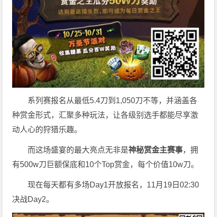
系列赛报名从最低5.4刀到1,050刀不等，并涵盖各
种赏金形式，汇聚多种玩法，让各级别选手都能尽享激
动人心的狩猎乐趣。
而这场盛宴的最大亮点无非是
神秘赏金主赛事
，拥
有500w刀巨额保底和10个Top赏金，每个价值10w刀。
现在每天都有多场Day1开放报名，11月19日02:30
决战Day2。