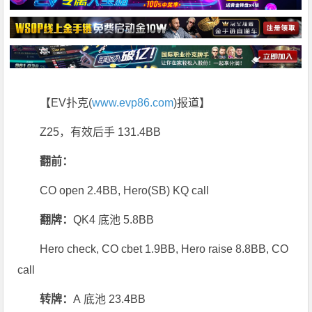
【EV扑克(
www.evp86.com
)报道】
Z25，有效后手 131.4BB
翻前：
CO open 2.4BB, Hero(SB) KQ call
翻牌：
QK4 底池 5.8BB
Hero check, CO cbet 1.9BB, Hero raise 8.8BB, CO
call
转牌：
A 底池 23.4BB