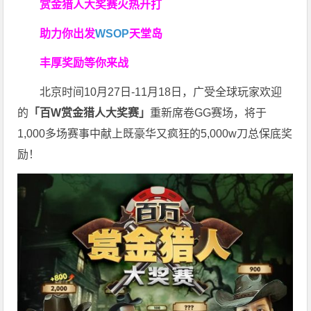
赏金猎人大奖赛
火热开打
助力你
出发
WSOP
天堂岛
丰厚奖励等你来战
北京时间10月27日-11月18日，广受全球玩家欢迎
的
「百W赏金猎人大奖赛」
重新席卷GG赛场，将于
1,000多场赛事中献上既豪华又疯狂的5,000w刀总保底奖
励！