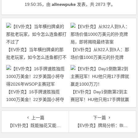
19:50:35
，由
allnewpuke
发表，共 2873 字。
【EV扑克】当年横扫牌桌的那
【EV扑克】从922人到9人：那
批老玩家，如今怎么连鱼都打不
场价值1000万美元的扑克牌
过了
局，即将揭晓最终答案
【EV扑克】16手牌速胜独揽
【EV扑克】Day1倒数第2到主
1000万美金！22岁美国小将夺
赛冠军！HU他只用17手牌就赢
得2026年WSOP主赛冠军
走1000万刀！
上一篇
下一篇
【EV扑克】既能抽花又能听顺的组合听牌，到底该怎么玩
【EV扑克】牌局分析：Blocker加杠杆的力量