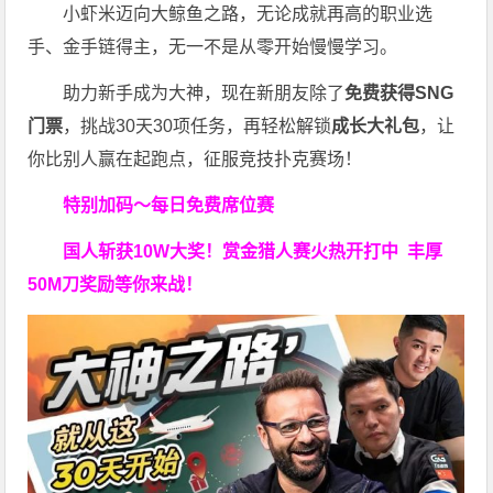
小虾米迈向大鲸鱼之路，无论成就再高的职业选
手、金手链得主，无一不是从零开始慢慢学习。
助力新手成为大神，现在新朋友除了
免费获得SNG
门票
，挑战30天30项任务，再轻松解锁
成长大礼包
，让
你比别人赢在起跑点，征服竞技扑克赛场！
特别加码～每日免费席位赛
国人斩获
10W
大奖！
赏金猎人赛火热开打中 丰厚
50M刀奖励等你来战！