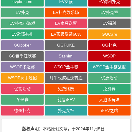
evpks.com
EV女孩
EV德州扑克
EV扑克
EV扑克娱乐场
EV扑克室
EV扑克小游戏
EV疯狂送票
EV福利
EV邀请有礼
EV顶级反馈60%
GGCare
GGpoker
GGPUKE
GG扑克
GG春季狂欢赛
Sashimi
WSOP
WSOP冬巡赛
WSOP金手链
WSOP金手链战报
WSOP高手过招
丹牛也疯狂逆转胜
优惠活动
促销活动
免费比赛
免费赛
冬巡赛
创造正EV
大逃杀玩法
德州扑克
扑克女神
正EV之路
版权声明：
本站原创文章，于2024年11月5日