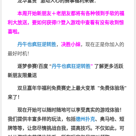
龙华富贵 激动人心的赛事福利来袭：
本周开始新朋友＋老朋友都将有各种领到手软的福
利大放送，要如何获得!?登入游戏中查看有没有收到惊
喜啦。
丹牛也疯狂逆转胜
，
决胜小妹
，现在正是你加入的
最好时机！
逐梦参赛!百度 “
丹牛也疯狂逆转胜
”
了解更多
活跃
新朋友限量送
双旦嘉年华福利
免费赛史上最大变革
”免费体验场”
来了！
现在开始可以随时随地可以享受真实的游戏体验！
我们提供丰富多样的玩法，包括
德州扑克
、奥马哈、短
牌等等，让您尽情挑战自我，提高技巧。不仅如此，
可