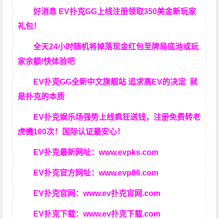
好消息 EV扑克GG上线注册领取350美金新玩家
礼包！
全天24小时随机将掉落现金红包至牌局底池或玩
家余额!快体验吧
EV扑克GG
全新中文旗舰站
追求高EV
的决定
就
是扑克的本质
EV扑克娱乐场强势上线疯狂送钱，注册免费转老
虎機100次！国际认证最安心！
EV扑克最新网址：
www.evpks.com
EV扑克官方网址：
www.evp86.com
EV扑克官网：
www.ev扑克官网.com
EV扑克下载：
www.ev扑克下载.com