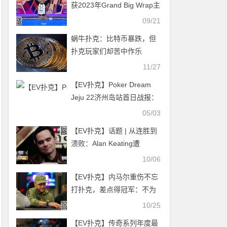
获2023年Grand Big Wrap主
赛冠军 第八届扑克大师赛于
09/21
9月14日正式开赛
蜗牛扑克：比特币暴跌，但
扑克玩家们却苦中作乐
11/27
【EV扑克】Poker Dream
Jeju 22济州岛站首日战报：
中国选手横扫赛场，包揽4个
05/03
CL、斩获3冠
【EV扑克】话题 | 从连胜到
溃败：Alan Keating遭
Veldhuis重创，盈利榜易主
10/06
【EV扑克】内马尔重伤不忘
打扑克，差点得冠军：不为
钱，只想赢
10/25
【EV扑克】传奇系列年度最