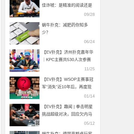
佳诈唬：是精准的阅读还是
自杀行为？
09/28
蜗牛扑克：减肥药你知多
少？
06/24
【EV扑克】济州扑克嘉年华
｜KPC主赛共530人次参赛
135人晋级Day2，Lo
11/25
Cheng-Yen、Minoru
【EV扑克】WSOP主赛事冠
Murano领跑B/C组
军“消失”近10年后，再度现
身！
01/14
【EV扑克】趣闻 | 拳击明星
挑战超级对决，回应欠内马
尔500万美元的债务传闻
05/12
蜗牛扑克：德国高额桌玩家