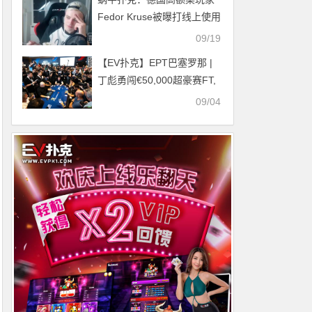
Fedor Kruse被曝打线上使用
软件作弊
09/19
【EV扑克】EPT巴塞罗那 |
丁彪勇闯€50,000超豪赛FT,
多位华人选手成功晋级
09/04
€5,300主赛事Day3