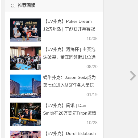
推荐阅读
【EV扑克】Poker Dream
12济州岛 | 丁彪获开幕赛冠
军，王栎鑫、杨崇贤、余磊
10/05
等多位国人1.5万刀NLH晋级
【EV扑克】河海杯 | 主赛泡
Day2
沫破裂，董宜辉领衔11位选
手进军决赛圈
08/20
蜗牛扑克：Jason Seitz成为
第七位进入MSPT名人堂玩
家
01/19
【EV扑克】简讯 | Dan
Smith在20万美元Triton邀请
赛夺冠，Elton Tsang获第三
10/28
名
【EV扑克】Dorel Eldabach