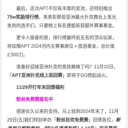
最后，这次APT不仅有丰厚的奖池，还特别推出
75w奖励排行榜
，来表彰那些亚洲最大扑克舞台上发光
发热的选手们，只要榜上有名便能斩获额外赛事基金。
更令人振奋的是，排行榜最终前五名的顶尖玩家，
将加赠APT 2024河内主赛事席位＋旅游基金，总价值
2,500刀。
准备好迎接亚洲扑克的竞技巅峰了吗？11月10日，
「
APT亚洲扑克线上巡回赛
」即将于GG燃起战火。
11/29开打
年末回馈福利
粉丝免费赛报名中
感谢长久以来的支持，马上就到2024年末了，11月
29日(五)我们特别举办「
粉丝狂欢免费赛
」回馈各位，
新