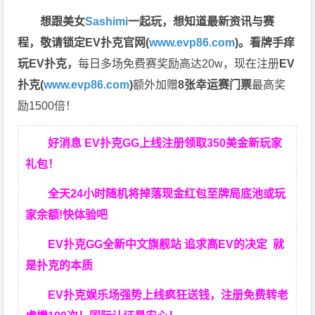
想跟美女
Sashimi
一起玩，
想知道最新资讯与赛
程，
敬请锁定EV扑克官网(
www.evp86.com
)。
看牌手痒
玩EV扑克，
每日多场免费赛奖励高达20w，现在注册
EV
扑克(
www.evp86.com
)
额外加赠
8张幸运赛门票
最高奖
励1500倍！
好消息 EV扑克GG上线注册领取350美金新玩家
礼包！
全天24小时随机将掉落现金红包至牌局底池或玩
家余额!快体验吧
EV扑克GG
全新中文旗舰站
追求高EV
的决定
就
是扑克的本质
EV扑克娱乐场强势上线疯狂送钱，注册免费转老