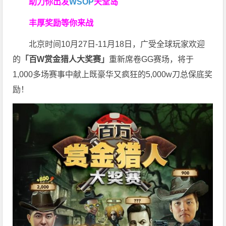
助力你
出发
WSOP
天堂岛
丰厚奖励等你来战
北京时间10月27日-11月18日，广受全球玩家欢迎
的
「百W赏金猎人大奖赛」
重新席卷GG赛场，将于
1,000多场赛事中献上既豪华又疯狂的5,000w刀总保底奖
励！