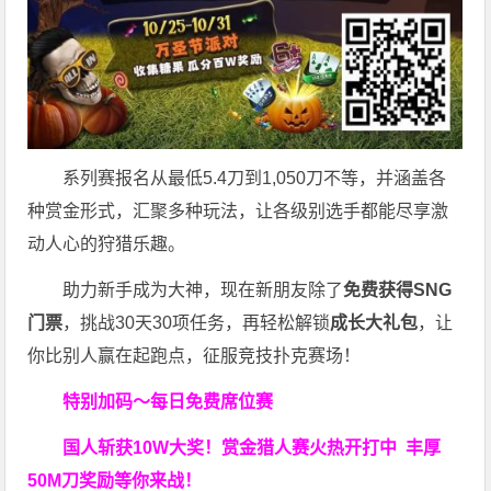
系列赛报名从最低5.4刀到1,050刀不等，并涵盖各
种赏金形式，汇聚多种玩法，让各级别选手都能尽享激
动人心的狩猎乐趣。
助力新手成为大神，现在新朋友除了
免费获得SNG
门票
，挑战30天30项任务，再轻松解锁
成长大礼包
，让
你比别人赢在起跑点，征服竞技扑克赛场！
特别加码～每日免费席位赛
国人斩获
10W
大奖！
赏金猎人赛火热开打中 丰厚
50M刀奖励等你来战！