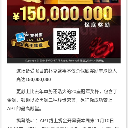
这场备受瞩目的扑克盛事不仅总保底奖励丰厚惊人
——高达
150,000,000
！
更献上比去年声势还浩大的20座冠军奖杯，包含了
金狮、银狮以及黑狮三种珍贵荣誉，象征你成功攀上
APT的最高殿堂。
揭幕战#1：APT线上赏金开幕赛本周末11月10日