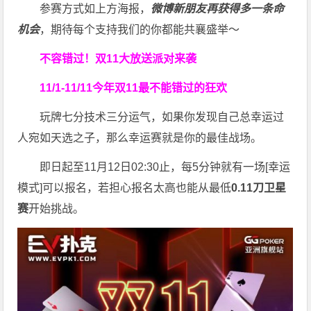
参赛方式如上方海报，
微博新朋友再获得多一条命
机会
，期待每个支持我们的你都能共襄盛举～
不容错过！双11大放送
派对来袭
11/1-11/11今年双11
最不能错过的狂欢
玩牌七分技术三分运气，如果你发现自己总幸运过
人宛如天选之子，那么幸运赛就是你的最佳战场。
即日起至11月12日02:30止，每5分钟就有一场[幸运
模式]可以报名，若担心报名太高也能从最低
0.11刀卫星
赛
开始挑战。