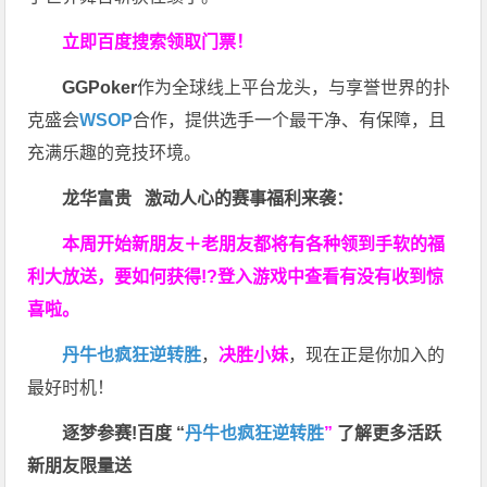
立即百度搜索领取门票！
GGPoker
作为全球线上平台龙头，与享誉世界的扑
克盛会
WSOP
合作，提供选手一个最干净、有保障，且
充满乐趣的竞技环境。
龙华富贵 激动人心的赛事福利来袭：
本周开始新朋友＋老朋友都将有各种领到手软的福
利大放送，要如何获得!?登入游戏中查看有没有收到惊
喜啦。
丹牛也疯狂逆转胜
，
决胜小妹
，现在正是你加入的
最好时机！
逐梦参赛!百度 “
丹牛也疯狂逆转胜
”
了解更多
活跃
新朋友限量送