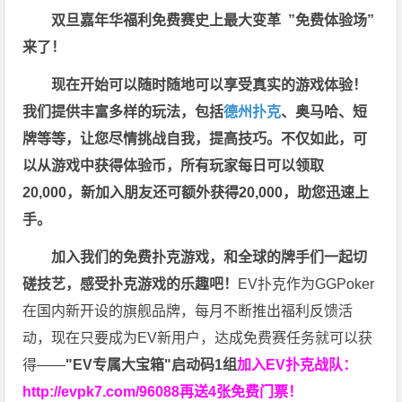
双旦嘉年华福利
免费赛史上最大变革
”免费体验场”
来了！
现在开始可以随时随地可以享受真实的游戏体验！
我们提供丰富多样的玩法，包括
德州扑克
、奥马哈、短
牌等等，让您尽情挑战自我，提高技巧。不仅如此，
可
以从游戏中获得体验币，所有玩家每日可以领取
20,000，新加入朋友还可额外获得20,000，助您迅速上
手。
加入我们的免费扑克游戏，和全球的牌手们一起切
磋技艺，感受扑克游戏的乐趣吧！
EV扑克作为GGPoker
在国内新开设的旗舰品牌，每月不断推出福利反馈活
动，现在只要成为EV新用户，达成免费赛任务就可以获
得——
"EV专属大宝箱"启动码1组
加入EV扑克战队：
http://evpk7.com/96088
再送4张免费门票！