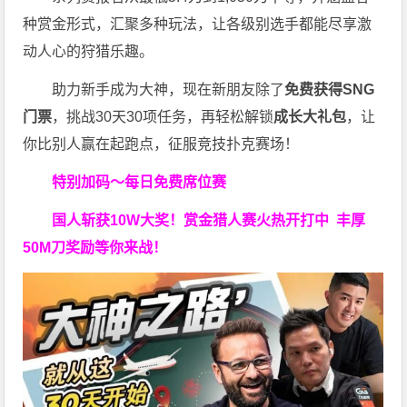
种赏金形式，汇聚多种玩法，让各级别选手都能尽享激
动人心的狩猎乐趣。
助力新手成为大神，现在新朋友除了
免费获得SNG
门票
，挑战30天30项任务，再轻松解锁
成长大礼包
，让
你比别人赢在起跑点，征服竞技扑克赛场！
特别加码～每日免费席位赛
国人斩获
10W
大奖！
赏金猎人赛火热开打中 丰厚
50M刀奖励等你来战！