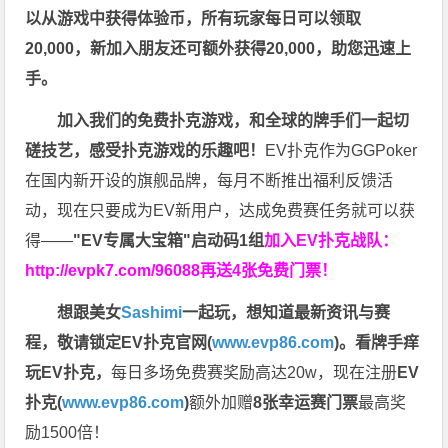
以从游戏中获得体验币，所有玩家每日可以领取
20,000，新加入朋友还可额外获得20,000，助您迅速上
手。
加入我们的免费扑克游戏，和全球的牌手们一起切
磋技艺，感受扑克游戏的乐趣吧！
EV扑克作为GGPoker
在国内新开设的旗舰品牌，每月不断推出福利反馈活
动，现在只要成为EV新用户，达成免费赛任务就可以获
得——
"EV专属大宝箱"启动码1组
加入EV扑克战队：
http://evpk7.com/96088
再送4张免费门票！
想跟美女
Sashimi
一起玩，
想知道最新资讯与赛
程，
敬请锁定EV扑克官网(
www.evp86.com
)。
看牌手痒
玩EV扑克，
每日多场免费赛奖励高达20w，现在注册
EV
扑克(
www.evp86.com
)
额外加赠
8张幸运赛门票
最高奖
励1500倍！