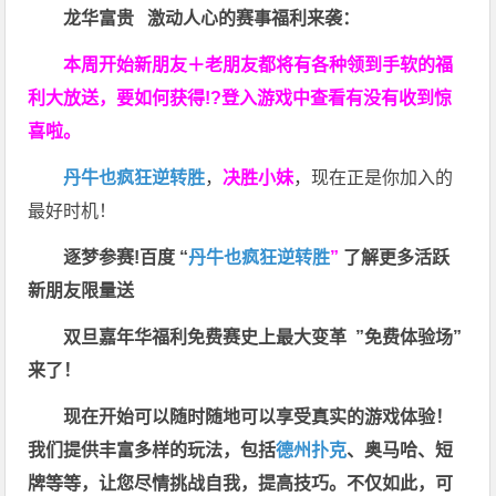
龙华富贵 激动人心的赛事福利来袭：
本周开始新朋友＋老朋友都将有各种领到手软的福
利大放送，要如何获得!?登入游戏中查看有没有收到惊
喜啦。
丹牛也疯狂逆转胜
，
决胜小妹
，现在正是你加入的
最好时机！
逐梦参赛!百度 “
丹牛也疯狂逆转胜
”
了解更多
活跃
新朋友限量送
双旦嘉年华福利
免费赛史上最大变革
”免费体验场”
来了！
现在开始可以随时随地可以享受真实的游戏体验！
我们提供丰富多样的玩法，包括
德州扑克
、奥马哈、短
牌等等，让您尽情挑战自我，提高技巧。不仅如此，
可