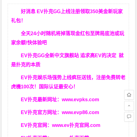
好消息 EV扑克GG上线注册领取350美金新玩家
礼包！
全天24小时随机将掉落现金红包至牌局底池或玩
家余额!快体验吧
EV扑克GG
全新中文旗舰站
追求高EV
的决定
就
是扑克的本质
EV扑克娱乐场强势上线疯狂送钱，注册免费转老
虎機100次！国际认证最安心！
EV扑克最新网址：
www.evpks.com
EV扑克官方网址：
www.evp86.com
EV扑克官网：
www.ev扑克官网.com