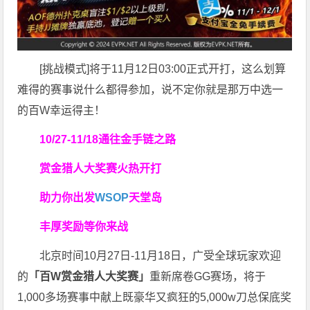
[挑战模式]将于11月12日03:00正式开打，这么划算
难得的赛事说什么都得参加，说不定你就是那万中选一
的百W幸运得主！
10/27-11/18通往金手链之路
赏金猎人大奖赛
火热开打
助力你
出发
WSOP
天堂岛
丰厚奖励等你来战
北京时间10月27日-11月18日，广受全球玩家欢迎
的
「百W赏金猎人大奖赛」
重新席卷GG赛场，将于
1,000多场赛事中献上既豪华又疯狂的5,000w刀总保底奖