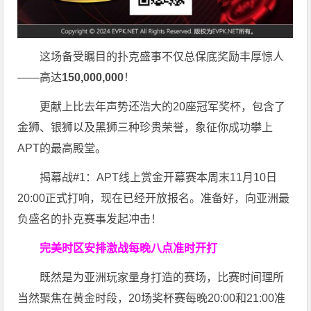
这场备受瞩目的扑克盛事不仅总保底奖励丰厚惊人
——高达
150,000,000
！
更献上比去年声势还浩大的20座冠军奖杯，包含了
金狮、银狮以及黑狮三种珍贵荣誉，象征你成功攀上
APT的最高殿堂。
揭幕战#1：APT线上赏金开幕赛本周末11月10日
20:00正式打响，现在已经开放报名。准备好，向亚洲最
负盛名的扑克赛事发起冲击！
完美时区安排
激战每晚八点准时开打
既然是为亚洲玩家量身打造的赛场，比赛时间理所
当然聚焦在黄金时段，20场奖杯赛每晚20:00和21:00准