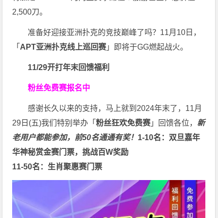
2,500刀。
准备好迎接亚洲扑克的竞技巅峰了吗？11月10日，
「
APT亚洲扑克线上巡回赛
」即将于GG燃起战火。
11/29开打
年末回馈福利
粉丝免费赛报名中
感谢长久以来的支持，马上就到2024年末了，11月
29日(五)我们特别举办「
粉丝狂欢免费赛
」回馈各位，
新
老用户都能参加，前50名通通有奖！
1-10名：双旦嘉年
华神秘赏金赛门票，挑战百W奖励
11-50名：生肖聚惠赛门票