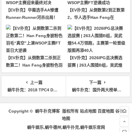
【EV扑克】华裔选手AA惨遭
【EV扑克】从倒数第2到正数第
Runner-Runner河杀出局！
2，华人选手Han Feng在
WSOP主赛迎来最终对决
WSOP主赛FT逆袭成功
【EV扑克】从倒数第二杀到正
【EV扑克】2026IPG总决赛选
数第二！Han Feng身披粉色羽
拔赛 | 263人围猎B组，吴武煌
毛“真空”上演WSOP主赛FT首
54.4万领跑，主赛第一轮晋级版
日大逆袭
图再添40人
上一篇
下一篇
蜗牛扑克：2018 TPC4 Day3｜主赛FT诞生 大师赛火爆依旧
蜗牛扑克：国外两大榜单CardPlayer和GPI年度牌手揭晓
文
章
Copyright © 蜗牛扑克博客 版权所有
站点地图
百度地图
谷歌
导
地图
航
蜗牛娱乐,蜗牛德州,蜗牛扑克,蜗牛娱乐官网