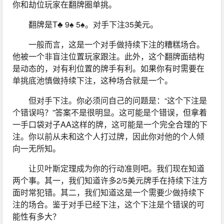
你和劫位玩家在翻牌圈单挑。
翻牌是T♣ 9♠ 5♠。对手下注35美元。
一般而言，这是一个对手做持续下注的糟糕场合。
他被一个非盲注位置玩家跟注。此外，这个翻牌面结构
是动态的，对有利位置的牌手有利。如果你有时需要在
单挑底池慎做持续下注，这种场合就是一个。
但对手下注。你必须问自己的问题是：“这个下注是
个错误吗？”答案不是很明显。这可能是个错误，但拿着
一手口袋对子AA这样的牌，这可能是一个完全合理的下
注。你以前从未和这个人打过牌，因此你对他的个人倾
向一无所知。                        
让贝叶斯定理成为你的行动准则吧。我们现在知道
两个事。其一，我们知道许多2/5美元牌手在持续下注方
面时常犯错。其二，我们知道这是一个需要少做持续下
注的场合。鉴于对手已经下注，这个下注是个错误的可
能性有多大？