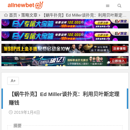
首页
策略文章
【蜗牛扑克】Ed Miller谈扑克：利用贝叶斯定理赚钱
A+
【蜗牛扑克】Ed Miller谈扑克：利用贝叶斯定理
赚钱
2019年1月4日
摘要