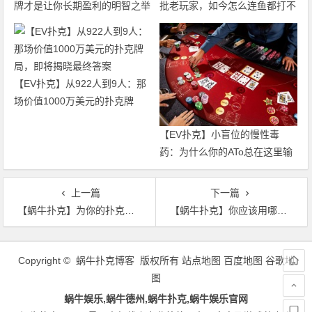
牌才是让你长期盈利的明智之举
批老玩家，如今怎么连鱼都打不
过了
【EV扑克】从922人到9人：那
场价值1000万美元的扑克牌
局，即将揭晓最终答案
【EV扑克】小盲位的慢性毒
药：为什么你的ATo总在这里输
钱？
上一篇
下一篇
【蜗牛扑克】为你的扑克生活制定现实的新年目标
【蜗牛扑克】你应该用哪些牌3bet?
文
章
Copyright © 蜗牛扑克博客 版权所有
站点地图
百度地图
谷歌地
导
图
航
蜗牛娱乐,蜗牛德州,蜗牛扑克,蜗牛娱乐官网