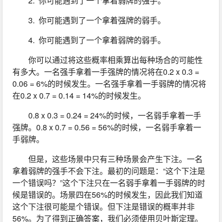
2.  你可能遇到了一个拿着弱牌的强手。
3.  你可能遇到了一个拿着强牌的弱手。
4.  你可能遇到了一个拿着弱牌的弱手。
你可以通过将这些概率相乘算出每种场合的可能性
有多大。一名强手拿着一手强牌的情况将在0.2 x 0.3 = 
0.06 = 6%的时候发生。一名强手拿着一手弱牌的情况将
在0.2 x 0.7 = 0.14 = 14%的时候发生。
0.8 x 0.3 = 0.24 = 24%的时候，一名弱手拿着一手
强牌。0.8 x 0.7 = 0.56 = 56%的时候，一名弱手拿着一
手弱牌。
但是，这些场景中只有三种场景会产生下注。一名
拿着弱牌的强手不会下注。最初的问题是：“这个下注是
一个错误吗？”这个下注只在一名弱手拿着一手弱牌的时
候是错误的。场景四在56%的时候发生，因此我们知道
这个下注很可能是个错误。但下注是错误的概率并非
56%。为了得到正确答案，我们必须使用贝叶斯定理。 