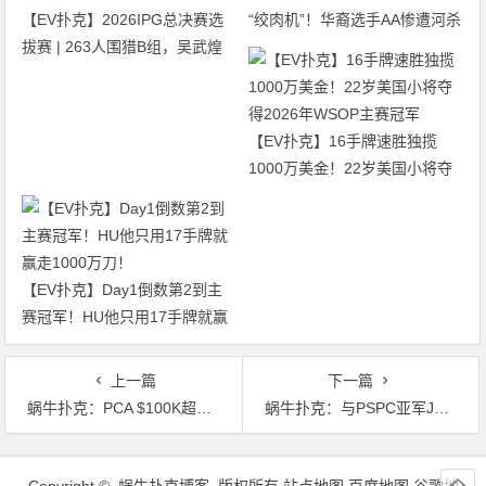
【EV扑克】2026IPG总决赛选
“绞肉机”！华裔选手AA惨遭河杀
拔赛 | 263人围猎B组，吴武煌
出局！
54.4万领跑，主赛第一轮晋级版
图再添40人
【EV扑克】16手牌速胜独揽
1000万美金！22岁美国小将夺
得2026年WSOP主赛冠军
【EV扑克】Day1倒数第2到主
赛冠军！HU他只用17手牌就赢
走1000万刀！
上一篇
下一篇
蜗牛扑克：PCA $100K超高额豪客赛落幕，Sam Greenwood夺冠
蜗牛扑克：与PSPC亚军Julien Martini赛后的简短对话
文
章
Copyright © 蜗牛扑克博客 版权所有
站点地图
百度地图
谷歌地