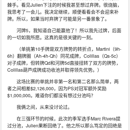
棘手。看见Julien下注的时候我甚至想过弃牌。很烧脑，
我思考了一会儿。我决定继续，顺便看看会不会迎来补
牌。所以，如果当时弃牌了可能是另一番景象了。
河牌5，我知道自己能赢他了！所以我先过牌，后面
的一切如我所愿。这真的是很关键的一刻。
（单挑第10手牌是双方牌势的转折点，Martini（9h-
6h）翻牌圈（Ah-4h-Qh）同花成牌，Colillas（Qs-5c）
对子成牌，但转牌Qd和河牌5d直接扭转了双方的牌势，
Colillas葫芦成牌成功收池并取得领先优势。）
这场比赛的单挑并非第一名和第二名那么简单，两
者之间相差$2,126,000，因为PS对冠军额外奖励
$1,000,000。难道你们都没有想过分池吗？
我俩之间，从来没讨论过。
在三强环节的时候，此次的季军选手Marc Rivera提
过分池，Julien果断回绝了。他之所以那么笃定的回绝是