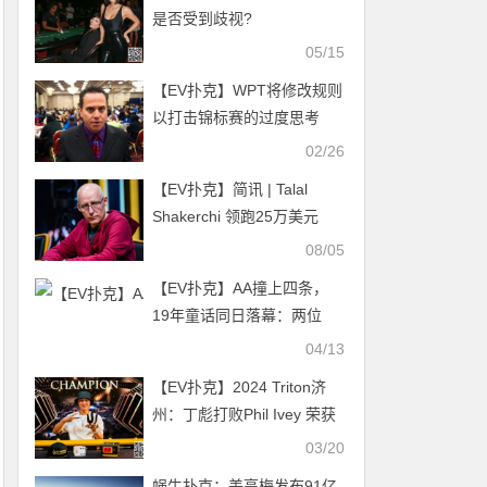
是否受到歧视?
05/15
【EV扑克】WPT将修改规则
以打击锦标赛的过度思考
02/26
【EV扑克】​简讯 | Talal
Shakerchi 领跑25万美元
Luxon邀请赛决赛桌
08/05
【EV扑克】AA撞上四条，
19年童话同日落幕：两位
WSOP冠军悲情告别WSOPE
04/13
主赛
【EV扑克】2024 Triton济
州：丁彪打败Phil Ivey 荣获
50K PLO冠军
03/20
蜗牛扑克：美高梅发布91亿