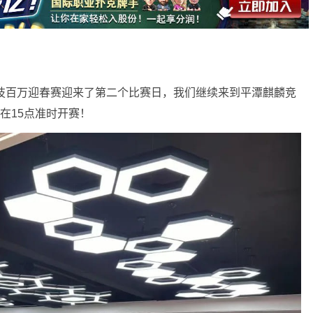
麒麟竞技百万迎春赛迎来了第二个比赛日，我们继续来到平潭麒麟竞
在15点准时开赛！