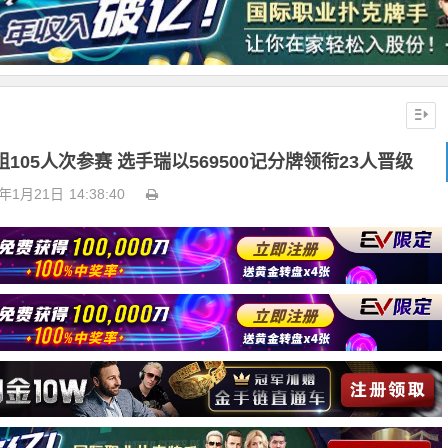
05人次参赛 选手瑞以569500记分牌领衔23人晋级
5年1月21日
14:38:40