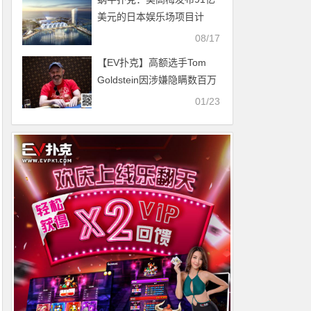
美元的日本娱乐场项目计
划？
08/17
【EV扑克】高额选手Tom
Goldstein因涉嫌隐瞒数百万
扑克奖金和债务被起诉
01/23
Triton济州站赛程公布