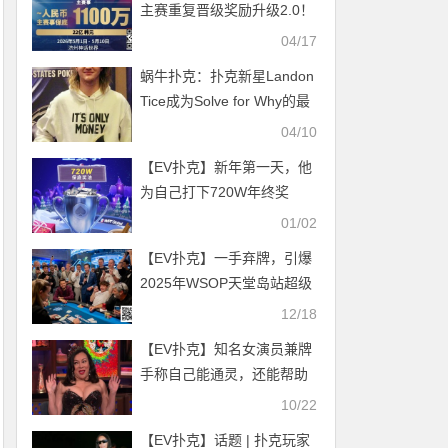
主赛重复晋级奖励升级2.0！
魔法扑克炸场来袭，QQPK
04/17
线上Day1开启+早鸟福利抢
蜗牛扑克：扑克新星Landon
先享
Tice成为Solve for Why的最
新教练
04/10
【EV扑克】新年第一天，他
为自己打下720W年终奖
01/02
【EV扑克】一手弃牌，引爆
2025年WSOP天堂岛站超级
主赛现场
12/18
【EV扑克】知名女演员兼牌
手称自己能通灵，还能帮助
她打牌
10/22
【EV扑克】话题 | 扑克玩家