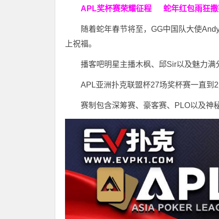
APL奖杯赛荣耀征程
蛇年
红包雨
狂撒
随着蛇年春节将至，GG中国队大使Andy 
上祝福。
播客吧明星主播木枫、邱Sir以及魅力满
APL亚洲扑克联盟杯27场奖杯赛一直到2
赛制包含深筹赛、豪客赛、PLO以及神