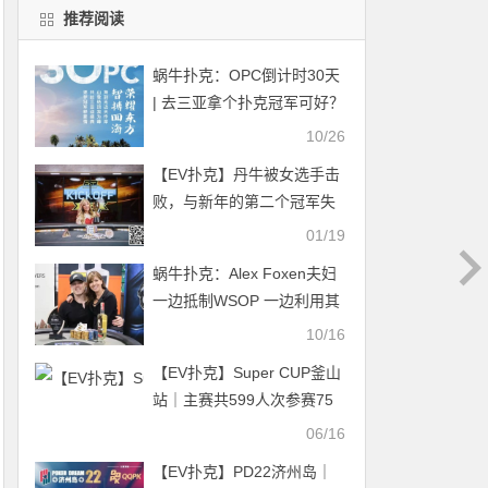
推荐阅读
蜗牛扑克：OPC倒计时30天
| 去三亚拿个扑克冠军可好？
10/26
【EV扑克】丹牛被女选手击
败，与新年的第二个冠军失
之交臂…..
01/19
蜗牛扑克：Alex Foxen夫妇
一边抵制WSOP 一边利用其
为自己牟利！
10/16
【EV扑克】Super CUP釜山
站｜主赛共599人次参赛75
人晋级；中日韩马四地扑克
06/16
精英与跨界名人齐聚慈善邀
【EV扑克】PD22济州岛｜
请赛