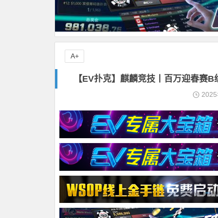
A+
【EV扑克】麒麟竞技丨百万迎春赛B组1
202