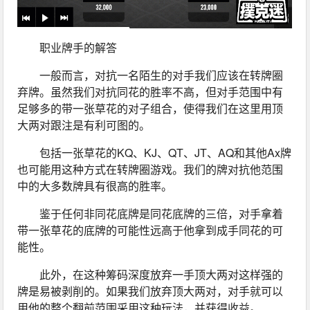
职业牌手的解答
一般而言，对抗一名陌生的对手我们应该在转牌圈
弃牌。虽然我们对抗同花的胜率不高，但对手范围中有
足够多的带一张草花的对子组合，使得我们在这里用顶
大两对跟注是有利可图的。 
包括一张草花的KQ、KJ、QT、JT、AQ和其他Ax牌
也可能用这种方式在转牌圈游戏。我们的牌对抗他范围
中的大多数牌具有很高的胜率。
鉴于任何非同花底牌是同花底牌的三倍，对手拿着
带一张草花的底牌的可能性远高于他拿到成手同花的可
能性。
此外，在这种筹码深度放弃一手顶大两对这样强的
牌是易被剥削的。如果我们放弃顶大两对，对手就可以
用他的整个翻前范围采用这种玩法，并获得收益。