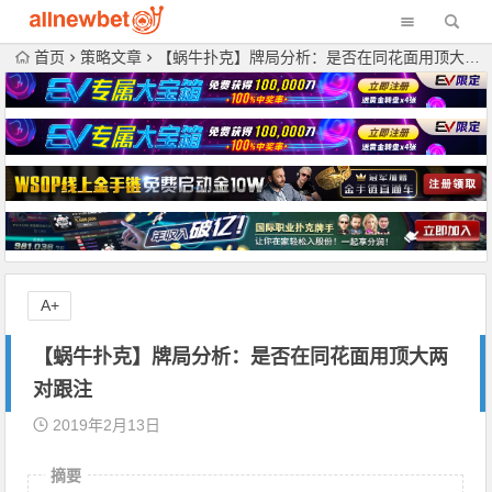
首页
策略文章
【蜗牛扑克】牌局分析：是否在同花面用顶大两对跟注
A+
【蜗牛扑克】牌局分析：是否在同花面用顶大两
对跟注
2019年2月13日
摘要