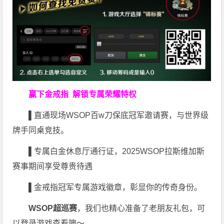
赢下金戒指
解锁专属荣耀特权
▌
直通现场WSOP百w刀保底冠军邀请赛，与世界级
牌手同桌竞技。
▌
专属白金休息厅通行证，2025WSOP拉斯维加斯
赛事期间享受尊贵待遇
▌
金戒指冠军专属游戏徽章，彰显你的传奇身份。
WSOP超巡赛
，我们也精心准备了老朋友礼包，可
以登录游戏查看噢～