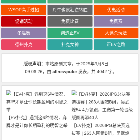
WSOP高手过招
丹牛也疯狂逆转胜
优惠活动
促销活动
免费比赛
免费赛
冬巡赛
创造正EV
大逃杀玩法
德州扑克
扑克女神
正EV之路
版权声明：
本站原创文章，于2025年3月8日
09:06:26
，由
allnewpuke
发表，共 4042 字。
【EV扑克】遇到这6种情况，弃
牌才是让你长期盈利的明智之举
【EV扑克】2026IPG总决赛选
拔赛 | 263人围猎B组，吴武煌