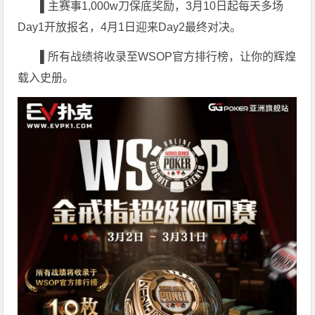
▌
主赛事1,000w刀保底奖励，3月10日起每天多场
Day1开放报名，4月1日迎来Day2最终对决。
▌
所有战绩将收录至WSOP官方排行榜，让你的辉煌
载入史册。