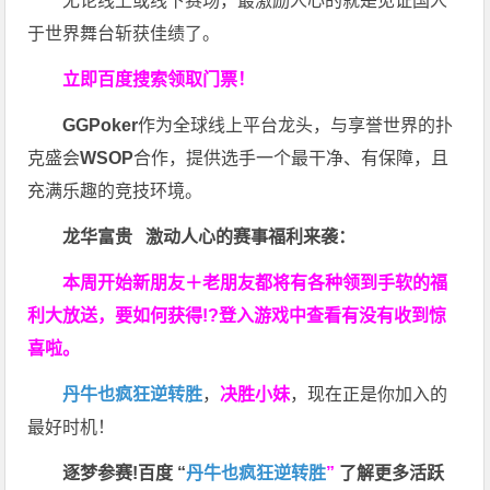
无论线上或线下赛场，最激励人心的就是见证国人
于世界舞台斩获佳绩了。
立即百度搜索领取门票！
GGPoker
作为全球线上平台龙头，与享誉世界的扑
克盛会
WSOP
合作，提供选手一个最干净、有保障，且
充满乐趣的竞技环境。
龙华富贵 激动人心的赛事福利来袭：
本周开始新朋友＋老朋友都将有各种领到手软的福
利大放送，要如何获得!?登入游戏中查看有没有收到惊
喜啦。
丹牛也疯狂逆转胜
，
决胜小妹
，现在正是你加入的
最好时机！
逐梦参赛!百度 “
丹牛也疯狂逆转胜
”
了解更多
活跃