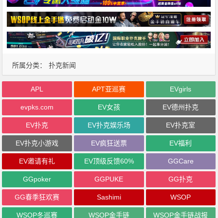
所属分类：
扑克新闻
APL
APT亚巡赛
EVgirls
evpks.com
EV女孩
EV德州扑克
EV扑克
EV扑克娱乐场
EV扑克室
EV扑克小游戏
EV疯狂送票
EV福利
EV邀请有礼
EV顶级反馈60%
GGCare
GGpoker
GGPUKE
GG扑克
GG春季狂欢赛
Sashimi
WSOP
WSOP冬巡赛
WSOP金手链
WSOP金手链战报