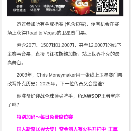
透过参加所有金戒指赛 (包含边赛)，便有机会在赛
场上获得Road to Vegas的卫星赛门票。
包含20刀、150刀和1,200刀，甚至12,000刀的线下
主赛事套票，直接飞往拉斯维加斯，站上世界扑克的最
高舞台。
2003年，Chris Moneymaker用一张线上卫星赛门票
改写扑克历史；2025年，下一位传奇又会是谁？
你准备好迎战全球顶尖牌手，角逐
WSOP
王者宝座
了吗？
特别加码～每日免费席位赛
国人斩获
10W
大奖！
赏金猎人赛火热开打中 丰厚