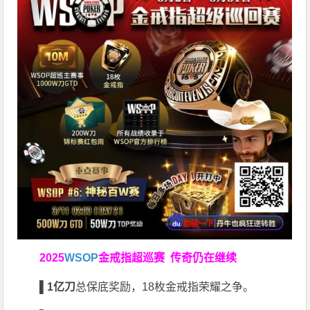
2025
WSOP
金戒指超巡赛
传奇仍在继续
▌
1亿刀
总保底奖励，18枚金戒指荣耀之争。