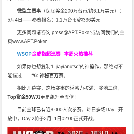
微型主赛事
（保底奖金200万台币/约6.1万美元）：
5月4日——参赛报名：1.1万台币/约336美元
更多问题请咨询 press@APT.Poker或访问我们的主
页www.APT.Poker.
WSOP
金戒指超巡赛
本周火热推荐
如果你也想复制“L jiayianutsc”的神操作，那绝对不
能错过——
#6: 神秘百万赛
。
相比开幕赛，这场赛事的诱惑力拉满：奖池三倍，
Top赏金50W刀
更是飙升至五倍！
目前全球已有近8,000人次参赛，每日多场Day 1开
放中，Day 2将于3月11日02:00正式开战。