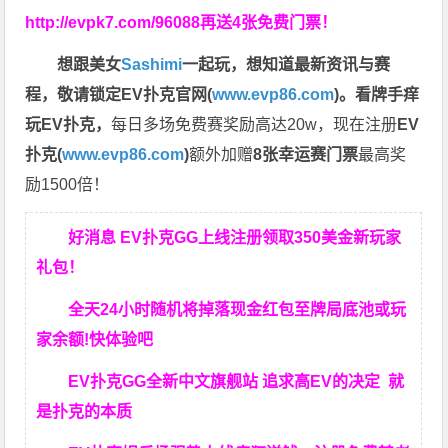
http://evpk7.com/96088
再送4张免费门票！
想跟美女
Sashimi
一起玩，
想知道最新资讯与赛
程，
敬请锁定EV扑克官网(
www.evp86.com
)。
看牌手痒
玩EV扑克，
每日多场免费赛奖励高达20w，现在注册
EV
扑克(
www.evp86.com
)
额外加赠
8张幸运赛门票
最高奖
励1500倍！
好消息 EV扑克GG上线注册领取350美金新玩家
礼包！
全天24小时随机将掉落现金红包至牌局底池或玩
家余额!快体验吧
EV扑克GG
全新中文旗舰站
追求高EV
的决定
就
是扑克的本质