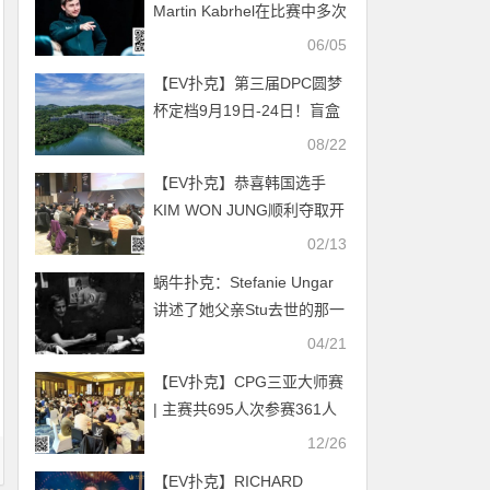
Martin Kabrhel在比赛中多次
拖延时间引发众怒
06/05
【EV扑克】第三届DPC圆梦
杯定档9月19日-24日！盲盒
活动再次嗨玩常州
08/22
【EV扑克】恭喜韩国选手
KIM WON JUNG顺利夺取开
幕赛冠军玉瓶！JEJU杯A组
02/13
热火吸引86人次11人晋级！
蜗牛扑克：Stefanie Ungar
【SUPER CUP济州】
讲述了她父亲Stu去世的那一
天
04/21
【EV扑克】CPG三亚大师赛
| 主赛共695人次参赛361人
晋级第二轮，陈光城29.15万
12/26
记分牌领跑第一轮B组
【EV扑克】RICHARD