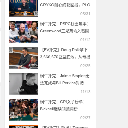
GRYKO耐心终获回报，PLO
高手赢得个人首个Triton冠军
05/31
【TRITON官方】
蜗牛扑克：PSPC钱圈趣事：
Greenwood三兄弟均入钱圈
01/12
【EV扑克】Doug Polk拿下
3,666,670巨型底池，从亏损
直接变成最大赢家！
02/25
蜗牛扑克：Jaime Staples无
法完成与Bill Perkins对赌
11/13
蜗牛扑克：GPI女子榜单：
Bicknell继续领跑两榜
02/27
【EV扑克】简讯 | Terrance