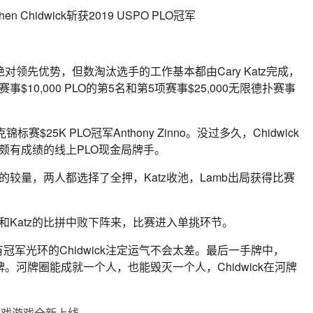
绝对领先优势，但数淘汰选手的工作基本都由Cary Katz完成，
10,000 PLO的第5名和第5项赛事$25,000无限德扑赛事
赛$25K PLO冠军Anthony Zinno。没过多久，Chidwick
一位颇有成绩的线上PLO现金局牌手。
底池的较量，两人都选择了全押，Katz收池，Lamb出局获得比赛
e在和Katz的比拼中败下阵来，比赛进入单挑环节。
军光环的Chidwick注定运气不会太差。最后一手牌中，
花听牌。河牌圈能成就一个人，也能毁灭一个人，Chidwick在河牌