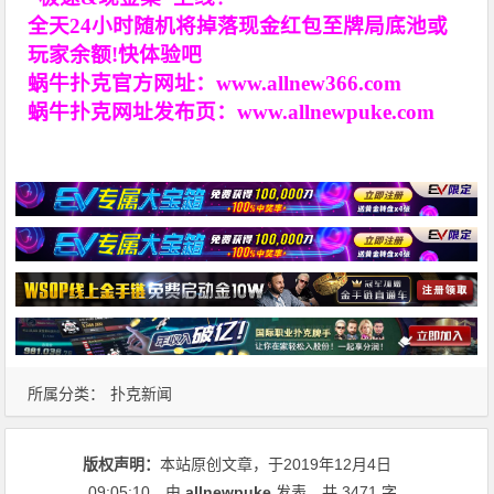
全天24小时随机将掉落现金红包至牌局底池或
玩家余额!快体验吧
蜗牛扑克官方网址：
www.allnew366.com
蜗牛扑克网址发布页：
www.allnewpuke.com
所属分类：
扑克新闻
版权声明：
本站原创文章，于2019年12月4日
09:05:10
，由
allnewpuke
发表，共 3471 字。