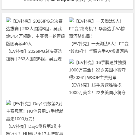
【EV扑克】一天淘汰5人！FT变
【EV扑克】2026IPG总决赛选
“绞肉机”！华裔选手AA惨遭河杀
拔赛 | 263人围猎B组，吴武煌
出局！
54.4万领跑，主赛第一轮晋级版
图再添40人
【EV扑克】16手牌速胜独揽
1000万美金！22岁美国小将夺
得2026年WSOP主赛冠军
【EV扑克】Day1倒数第2到主
赛冠军！HU他只用17手牌就赢