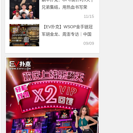
兄弟集结，用热血书写荣
耀！
11/15
【EV扑克】WSOP金手链冠
军胡金龙、周澎专访｜中国
军团势如破竹，已成为世界
09/09
扑克不可忽视的力量！