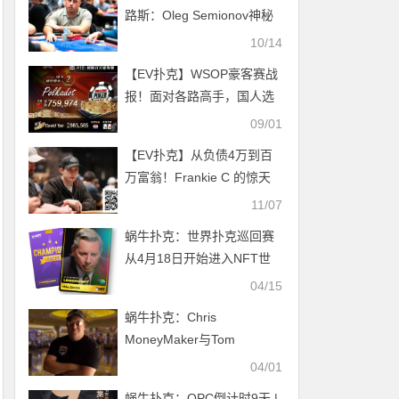
路斯：Oleg Semionov神秘
赏金赛夺冠 周全、田浩晋级
10/14
$1,100 Eureka主赛Day2
【EV扑克】WSOP豪客赛战
报！面对各路高手，国人选
手不负众望，夺下亚军！
09/01
【EV扑克】从负债4万到百
万富翁！Frankie C 的惊天
逆袭，CoinMasters金币赛
11/07
助你圆职业扑克梦！
蜗牛扑克：世界扑克巡回赛
从4月18日开始进入NFT世
界
04/15
蜗牛扑克：Chris
MoneyMaker与Tom
Wheaton合作后能否给扑克
04/01
界带来繁荣
蜗牛扑克：OPC倒计时9天 |