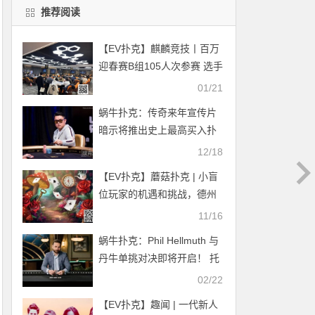
推荐阅读
【EV扑克】麒麟竞技丨百万
迎春赛B组105人次参赛 选手
瑞以569500记分牌领衔23人
01/21
晋级
蜗牛扑克：传奇来年宣传片
暗示将推出史上最高买入扑
克赛
12/18
【EV扑克】蘑菇扑克 | 小盲
位玩家的机遇和挑战，德州
扑克新型变体，不一样的乐
11/16
趣和竞技体验
蜗牛扑克：Phil Hellmuth 与
丹牛单挑对决即将开启！ 托
马斯·格拉维森扑克盈利1亿
02/22
美元
【EV扑克】趣闻 | 一代新人