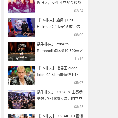
换旧人，女性扑克奖金榜​都
有哪些变化？
02/24
【EV扑克】趣闻 | Phil
Hellmuth为“甩麦”致歉：这
太过分了，我百分百有罪
08/06
蜗牛扑克：Roberto
Romanello斩获$10,300豪客
赛冠军
11/19
【EV扑克】摇摆王Viktor“
Isildur1” Blom重返线上扑
克？
05/07
蜗牛扑克：2018CPG主赛参
赛数定格1926人次，陶立成
C组领头羊
08/28
【EV扑克】2023年EPT塞浦