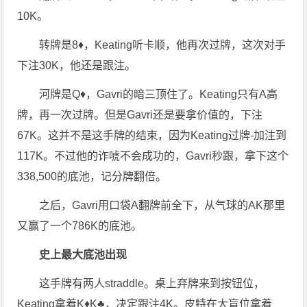
10K。
转牌是8♦，Keating听卡顺，他再次过牌，这次对手
下注30K，他还是跟注。
河牌是Q♦，Gavri的暗三顶住了。Keating只有A高
牌，再一次过牌。但是Gavri还是要拿价值的，下注
67K。这并不是这手牌的结束，因为Keating过牌-加注到
117K。不过他的诈唬不会成功的，Gavri秒跟，拿下这个
338,500的底池，记分牌翻倍。
之后，Gavri用口袋A翻牌前全下，从气球的AK那里
又赢了一个786K的底池。
史上最大底池出现
这手牌有两人straddle。桌上弃牌来到按钮位，
Keating拿着K♦K♣，决定跟注4K。皮特在大盲位拿着