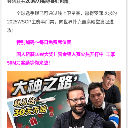
会斩获共
200w刀锦标赛红包雨
。
全球选手现已可通过线上卫星赛，赢得梦寐以求的
2025WSOP主赛事门票，向世界扑克最高殿堂发起进
攻！
特别加码～每日免费席位赛
国人斩获
10W
大奖！
赏金猎人赛火热开打中 丰厚
50M刀奖励等你来战！