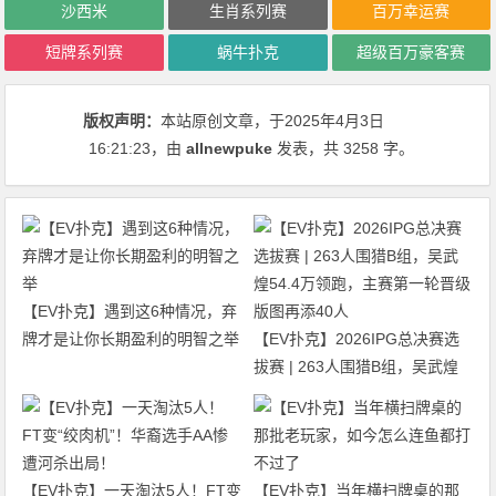
沙西米
生肖系列赛
百万幸运赛
短牌系列赛
蜗牛扑克
超级百万豪客赛
版权声明：
本站原创文章，于2025年4月3日
16:21:23
，由
allnewpuke
发表，共 3258 字。
【EV扑克】遇到这6种情况，弃
牌才是让你长期盈利的明智之举
【EV扑克】2026IPG总决赛选
拔赛 | 263人围猎B组，吴武煌
54.4万领跑，主赛第一轮晋级版
图再添40人
【EV扑克】一天淘汰5人！FT变
【EV扑克】当年横扫牌桌的那