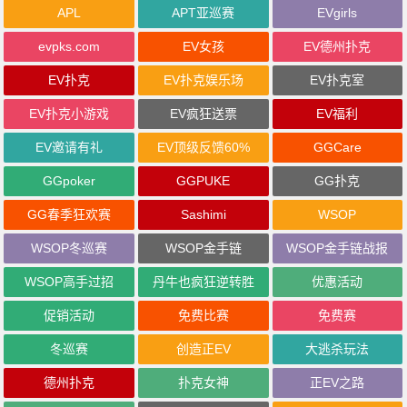
APL
APT亚巡赛
EVgirls
evpks.com
EV女孩
EV德州扑克
EV扑克
EV扑克娱乐场
EV扑克室
EV扑克小游戏
EV疯狂送票
EV福利
EV邀请有礼
EV顶级反馈60%
GGCare
GGpoker
GGPUKE
GG扑克
GG春季狂欢赛
Sashimi
WSOP
WSOP冬巡赛
WSOP金手链
WSOP金手链战报
WSOP高手过招
丹牛也疯狂逆转胜
优惠活动
促销活动
免费比赛
免费赛
冬巡赛
创造正EV
大逃杀玩法
德州扑克
扑克女神
正EV之路