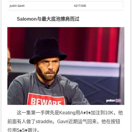
Salomon与最大底池擦肩而过
这一集第一手牌先是Keating用A♦9♦加注到10K，他
前面有人做了straddle。Gavri近期运气回来，他在按钮
位用5♠5♥跟注。