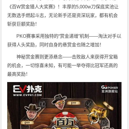
《百W赏金猎人大奖赛》！丰厚的5,000w刀保底奖池让
无数选手燃起斗志，无论新手还是资深玩家，都有机会
斩获巨额奖励！
PKO赛事采用独特的“赏金递增”机制——淘汰对手以
获得人头奖励，同时自身的悬赏金也随之增加！
神秘赏金赛则更添悬念——击败敌人来获得开宝箱
的机会，一切惊喜未知，有可能一举夺得比冠军还高的
最高奖励！