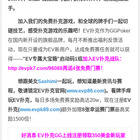
手。
加入我们的免费扑克游戏，和全球的牌手们一起切
磋技艺，感受扑克游戏的乐趣吧！
EV扑克作为GGPoker
在国内新开设的旗舰品牌，每月不断推出福利反馈活
动，现在只要成为EV新用户，达成免费赛任务就可以获
得——
"EV专属大宝箱"启动码1组
加入EV扑克战队：
http://evpk7.com/96088
再送4张免费门票！
想跟美女
Sashimi
一起玩，
想知道最新资讯与赛
程，
敬请锁定EV扑克官网(
www.evp86.com
)。
看牌手痒
玩EV扑克，
每日多场免费赛奖励高达20w，现在注册
EV
扑克(
www.evpk89.com
)
额外加赠
8张幸运赛门票
最高奖
励1500倍！
好消息 EV扑克GG上线注册领取350美金新玩家