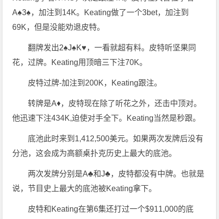
A♠3♠，加注到14K。Keating做了一个3bet，加注到
69K，但是没能劝退皮特。
翻牌发出2♠J♠K♥，一看就超有料。皮特听坚果同
花，过牌。Keating用顶暗三下注70K。
皮特过牌-加注到200K，Keating跟注。
转牌是A♦，皮特现在除了听花之外，还击中顶对。
他迅速下注434K,迫使对手全下。Keating当然是秒跟。
底池此时来到1,412,500美元。如果两次发牌后没有
分池，这会成为高额桌扑克历史上最大的底池。
两次发牌分别是A♣和J♣，皮特都没有中牌。也就是
说，节目史上最大的底池被Keating拿下。
皮特和Keating在第6集还打过一个$911,000的底