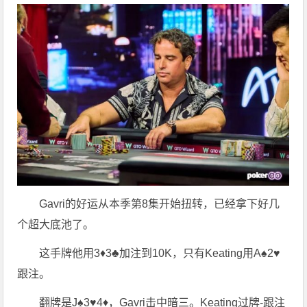
Gavri的好运从本季第8集开始扭转，已经拿下好几
个超大底池了。
这手牌他用3♦3♣加注到10K，只有Keating用A♠2♥
跟注。
翻牌是J♠3♥4♦，Gavri击中暗三。Keating过牌-跟注