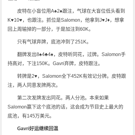
皮特在小盲位用A♠2♠跟注，气球在大盲位低头看到
K♥10♥，也跟注。抓位是Salomon，他拿到J♥J♦，想拿
回上周输掉的一部分，于是加注到60K。
只有气球弃牌，底池冲到了251K。
翻牌发出8♠4♣4♠，皮特听同花，过牌。Salomon手
持高对，下注150K。Gavri弃牌，皮特跟注。
转牌是2♥，Salomon全下452K有效记分牌。皮特跟
注，两人同意发牌两次。
第二次发牌发出同花。两人分池。本来如果
Salomon赢下这个底池的话，这会成为节目史上最大的
底池，有145万美元。
Gavri好运继续回温