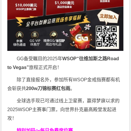
GG备受瞩目的2025年
WSOP“往维加斯之路Road
to Vegas”
旅程正式开启！
除了直接报名外，参加所有WSOP金戒指赛都有机
会斩获共
200w刀锦标赛红包雨
。
全球选手现已可通过线上卫星赛，赢得梦寐以求的
2025WSOP主赛事门票，向世界扑克最高殿堂发起进
攻！
特别加码～每日免费席位赛