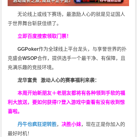
无论线上或线下赛场，最激励人心的就是见证国人
于世界舞台斩获佳绩了。
立即百度搜索领取门票！
GGPoker
作为全球线上平台龙头，与享誉世界的扑
克盛会
WSOP
合作，提供选手一个最干净、有保障，且
充满乐趣的竞技环境。
龙华富贵 激动人心的赛事福利来袭：
本周开始新朋友＋老朋友都将有各种领到手软的福
利大放送，要如何获得!?登入游戏中查看有没有收到惊
喜啦。
丹牛也疯狂逆转胜
，
决胜小妹
，现在正是你加入的
最好时机！