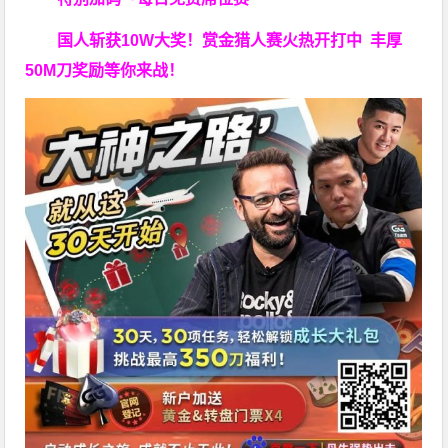
国人斩获
10W
大奖！
赏金猎人赛火热开打中 丰厚
50M刀奖励等你来战！