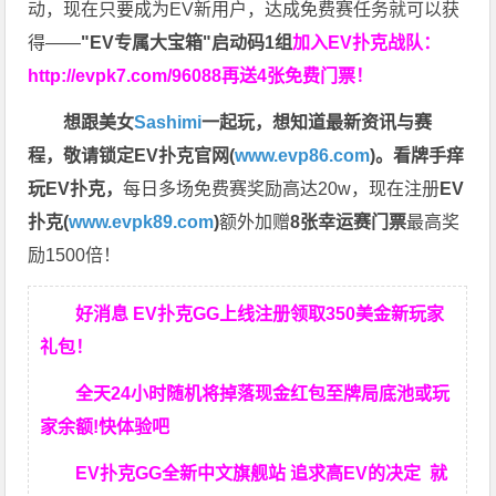
动，现在只要成为EV新用户，达成免费赛任务就可以获
得——
"EV专属大宝箱"启动码1组
加入EV扑克战队：
http://evpk7.com/96088
再送4张免费门票！
想跟美女
Sashimi
一起玩，
想知道最新资讯与赛
程，
敬请锁定EV扑克官网(
www.evp86.com
)。
看牌手痒
玩EV扑克，
每日多场免费赛奖励高达20w，现在注册
EV
扑克(
www.evpk89.com
)
额外加赠
8张幸运赛门票
最高奖
励1500倍！
好消息 EV扑克GG上线注册领取350美金新玩家
礼包！
全天24小时随机将掉落现金红包至牌局底池或玩
家余额!快体验吧
EV扑克GG
全新中文旗舰站
追求高EV
的决定
就