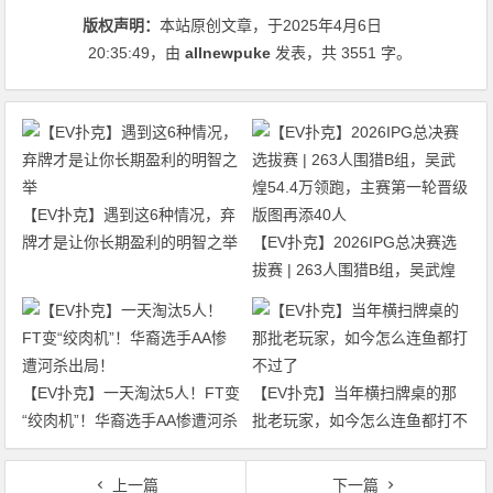
版权声明：
本站原创文章，于2025年4月6日
20:35:49
，由
allnewpuke
发表，共 3551 字。
【EV扑克】遇到这6种情况，弃
牌才是让你长期盈利的明智之举
【EV扑克】2026IPG总决赛选
拔赛 | 263人围猎B组，吴武煌
54.4万领跑，主赛第一轮晋级版
图再添40人
【EV扑克】一天淘汰5人！FT变
【EV扑克】当年横扫牌桌的那
“绞肉机”！华裔选手AA惨遭河杀
批老玩家，如今怎么连鱼都打不
出局！
过了
上一篇
下一篇