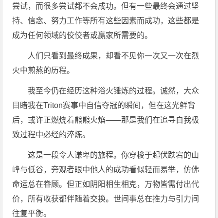
尝试，而很多尝试都不会成功。但有一些最终会通过坚
持、信念、努力工作等所有这些因素而成功，这些都是
成为任何领域的佼佼者或赢家所需要的。
人们只看到最终成果，却看不见你一次又一次在烈
火中煎熬的历程。
我至今仍在经历这种浴火锤炼的过程。诚然，大众
目睹我在Triton赛事中自信夺冠的瞬间，但在这光鲜背
后，或许正燃烧着熊熊火焰——那是我们在追寻自我极
致过程中必经的淬炼。
这是一段令人谦卑的旅程。你穿梭于起伏跌宕的山
峰与低谷，旁观者眼中他人的成功看似轻而易举，仿佛
命运总在眷顾。但正如阴阳相生相克，万物皆需付出代
价，所有收获都伴随着交换。世间事总在推力与引力间
往复平衡。