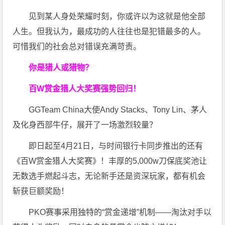
见到某人身处荣耀时刻，你或许以为这就是他全部
人生。但我认为，最成功的人往往也是犯错最多的人。
可惜我们的社会总对错误充满苛责。
你是猎人或猎物？
百W赏金猎人大奖赛强势回归！
GGTeam China大使Andy Stacks、Tony Lin、茅人
及化身西部牛仔，展开了一场激烈较量？
即日起至4月21日，与时间银行卡同步推出的还有
《百W赏金猎人大奖赛》！丰厚的5,000w刀保底奖池让
无数选手燃起斗志，无论新手还是资深玩家，都有机会
斩获巨额奖励！
PKO赛事采用独特的“赏金递增”机制——淘汰对手以