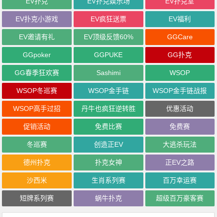
EV扑克
EV扑克娱乐场
EV扑克室
EV扑克小游戏
EV疯狂送票
EV福利
EV邀请有礼
EV顶级反馈60%
GGCare
GGpoker
GGPUKE
GG扑克
GG春季狂欢赛
Sashimi
WSOP
WSOP冬巡赛
WSOP金手链
WSOP金手链战报
WSOP高手过招
丹牛也疯狂逆转胜
优惠活动
促销活动
免费比赛
免费赛
冬巡赛
创造正EV
大逃杀玩法
德州扑克
扑克女神
正EV之路
沙西米
生肖系列赛
百万幸运赛
短牌系列赛
蜗牛扑克
超级百万豪客赛