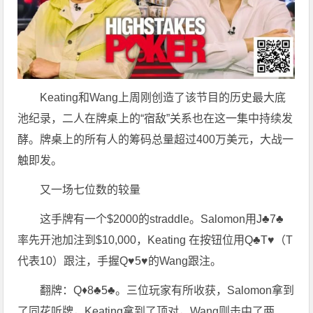
Keating和Wang上周刚创造了该节目的历史最大底
池纪录，二人在牌桌上的“宿敌”关系也在这一集中持续发
酵。牌桌上的所有人的筹码总量超过400万美元，大战一
触即发。
又一场七位数的较量
这手牌有一个$2000的straddle。Salomon用J♣7♣
率先开池加注到$10,000，Keating 在按钮位用Q♣T♥（T
代表10）跟注，手握Q♥5♥的Wang跟注。
翻牌：Q♦8♣5♣。三位玩家有所收获，Salomon拿到
了同花听牌，Keating拿到了顶对，Wang则击中了两