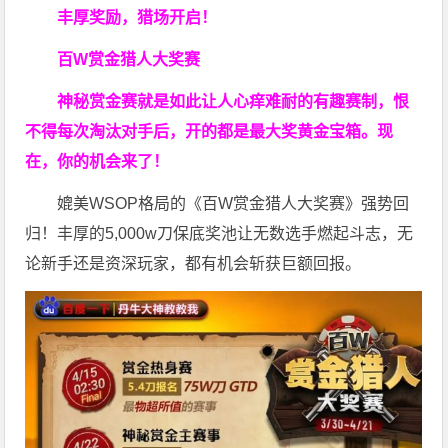
丰厚奖励，猎场开启！
百W赏金猎人大奖赛
神秘赏金赛就是如此让人心痒难耐的有趣赛制，恨
不得每次淘汰对手后，开的都是最大奖黄金宝箱。现
在，你的机会来了！
媲美WSOP格局的《百W赏金猎人大奖赛》强势回
归！丰厚的5,000w刀保底奖池让无数选手燃起斗志，无
论新手还是资深玩家，都有机会斩获巨额回报。