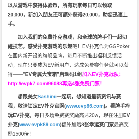
以从游戏中获得体验币，所有玩家每日可以领取
20,000，新加入朋友还可额外获得20,000，助您迅速上
手。
加入我们的免费扑克游戏，和全球的牌手们一起切
磋技艺，感受扑克游戏的乐趣吧！
EV扑克作为GGPoker
在国内新开设的旗舰品牌，每月不断推出福利反馈活
动，现在只要成为EV新用户，达成免费赛任务就可以获
得——
"EV专属大宝箱"启动码1组
加入EV扑克战队：
http://evpk7.com/96088
再送4张免费门票！
想跟美女
Sashimi
一起玩，
想知道最新资讯与赛
程，
敬请锁定EV扑克官网(
www.evp86.com
)。
看牌手痒
玩EV扑克，
每日多场免费赛奖励高达20w，现在注册
EV
扑克(
www.evpk89.com
)
额外加赠
8张幸运赛门票
最高奖
励1500倍！