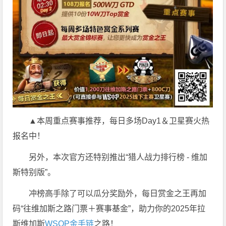
▲本周重点赛事推荐，每日多场Day1＆卫星赛火热
报名中！
另外，本次官方还特别推出“猎人战力排行榜 - 维加
斯特别版”。
冲榜高手除了可以瓜分奖励外，每日赏金之王再加
码“往维加斯之路门票＋赛事基金”，助力你的2025年拉
斯维加斯
WSOP金手链
之路！