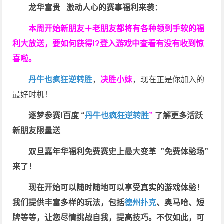
龙华富贵 激动人心的赛事福利来袭：
本周开始新朋友＋老朋友都将有各种领到手软的福
利大放送，要如何获得!?登入游戏中查看有没有收到惊
喜啦。
丹牛也疯狂逆转胜
，
决胜小妹
，现在正是你加入的
最好时机！
逐梦参赛!百度 “
丹牛也疯狂逆转胜
”
了解更多
活跃
新朋友限量送
双旦嘉年华福利
免费赛史上最大变革
”免费体验场”
来了！
现在开始可以随时随地可以享受真实的游戏体验！
我们提供丰富多样的玩法，包括
德州扑克
、奥马哈、短
牌等等，让您尽情挑战自我，提高技巧。不仅如此，
可