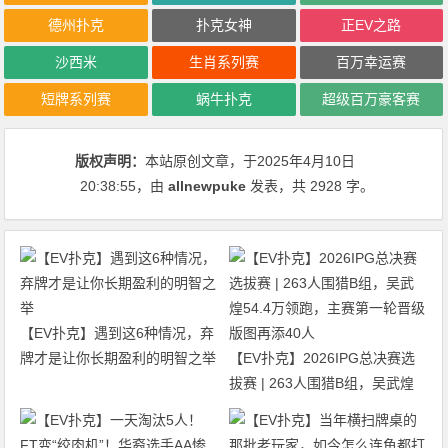
德州扑克
扑克女神
正EV之路
沙西米
生肖系列赛
百万幸运赛
短牌系列赛
蜗牛扑克
超级百万豪客赛
版权声明：
本站原创文章，于2025年4月10日
20:38:55
，由
allnewpuke
发表，共 2928 字。
【EV扑克】遇到这6种情况，弃
牌才是让你长期盈利的明智之举
【EV扑克】2026IPG总决赛选
拔赛 | 263人围猎B组，吴武煌
54.4万领跑，主赛第一轮晋级版
图再添40人