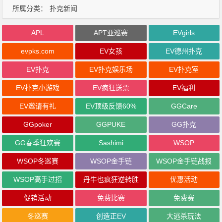
所属分类：
扑克新闻
APL
APT亚巡赛
EVgirls
evpks.com
EV女孩
EV德州扑克
EV扑克
EV扑克娱乐场
EV扑克室
EV扑克小游戏
EV疯狂送票
EV福利
EV邀请有礼
EV顶级反馈60%
GGCare
GGpoker
GGPUKE
GG扑克
GG春季狂欢赛
Sashimi
WSOP
WSOP冬巡赛
WSOP金手链
WSOP金手链战报
WSOP高手过招
丹牛也疯狂逆转胜
优惠活动
促销活动
免费比赛
免费赛
冬巡赛
创造正EV
大逃杀玩法