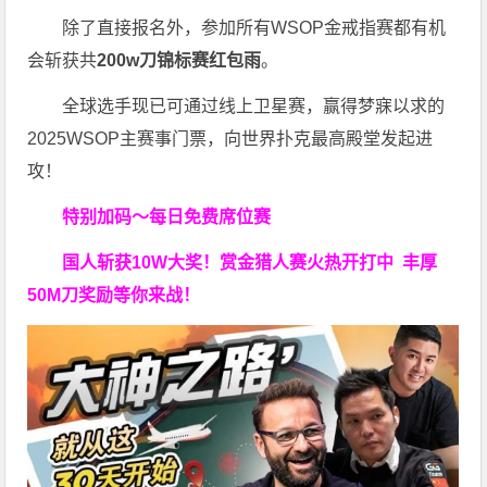
除了直接报名外，参加所有WSOP金戒指赛都有机
会斩获共
200w刀锦标赛红包雨
。
全球选手现已可通过线上卫星赛，赢得梦寐以求的
2025WSOP主赛事门票，向世界扑克最高殿堂发起进
攻！
特别加码～每日免费席位赛
国人斩获
10W
大奖！
赏金猎人赛火热开打中 丰厚
50M刀奖励等你来战！