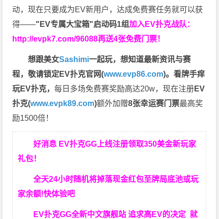
动，现在只要成为EV新用户，达成免费赛任务就可以获
得——
"EV专属大宝箱"启动码1组
加入EV扑克战队：
http://evpk7.com/96088
再送4张免费门票！
想跟美女
Sashimi
一起玩，
想知道最新资讯与赛
程，
敬请锁定EV扑克官网(
www.evp86.com
)。
看牌手痒
玩EV扑克，
每日多场免费赛奖励高达20w，现在注册
EV
扑克(
www.evpk89.com
)
额外加赠
8张幸运赛门票
最高奖
励1500倍！
好消息 EV扑克GG上线注册领取350美金新玩家
礼包！
全天24小时随机将掉落现金红包至牌局底池或玩
家余额!快体验吧
EV扑克GG
全新中文旗舰站
追求高EV
的决定
就