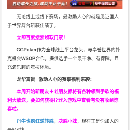
无论线上或线下赛场，最激励人心的就是见证国人
于世界舞台斩获佳绩了。
立即百度搜索领取门票！
GGPoker
作为全球线上平台龙头，与享誉世界的扑
克盛会
WSOP
合作，提供选手一个最干净、有保障，且
充满乐趣的竞技环境。
龙华富贵 激动人心的赛事福利来袭：
本周开始新朋友＋老朋友都将有各种领到手软的福
利大放送，要如何获得!?登入游戏中查看有没有收到惊
喜啦。
丹牛也疯狂逆转胜
，
决胜小妹
，现在正是你加入的
最好时机！