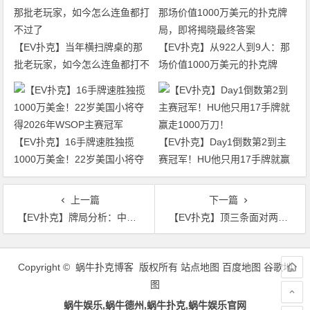
【EV扑克】当年横扫牌桌的那
【EV扑克】从922人到9人：那
批老玩家，如今怎么连鱼都打不
场价值1000万美元的扑克牌
过了
局，即将揭晓最终答案
【EV扑克】16手牌速胜独揽
【EV扑克】Day1倒数第2到主
1000万美金！22岁美国小将夺
赛冠军！HU他只用17手牌就赢
得2026年WSOP主赛冠军
走1000万刀！
上一篇
下一篇
【EV扑克】牌局分析：中对河牌圈过牌-加注诈唬，迎头撞上坚果顺
【EV扑克】顶三条面对两次过牌-加注至全压，毫不犹豫秒跟
文
章
Copyright © 蜗牛扑克博客 版权所有
站点地图
百度地图
谷歌地
导
图
航
蜗牛娱乐,蜗牛德州,蜗牛扑克,蜗牛娱乐官网