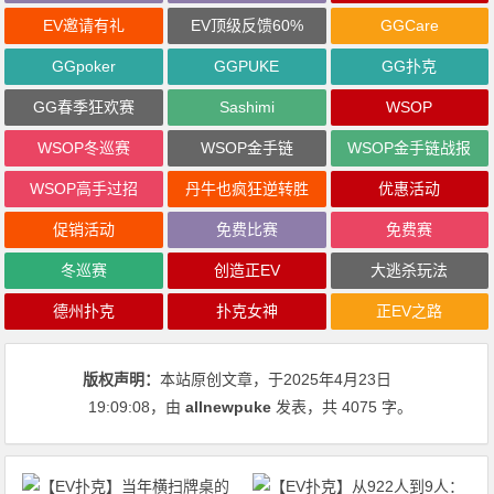
EV邀请有礼
EV顶级反馈60%
GGCare
GGpoker
GGPUKE
GG扑克
GG春季狂欢赛
Sashimi
WSOP
WSOP冬巡赛
WSOP金手链
WSOP金手链战报
WSOP高手过招
丹牛也疯狂逆转胜
优惠活动
促销活动
免费比赛
免费赛
冬巡赛
创造正EV
大逃杀玩法
德州扑克
扑克女神
正EV之路
版权声明：
本站原创文章，于2025年4月23日
19:09:08
，由
allnewpuke
发表，共 4075 字。