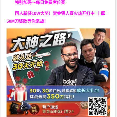
特别加码～每日免费席位赛
国人斩获
10W
大奖！
赏金猎人赛火热开打中 丰厚
50M刀奖励等你来战！