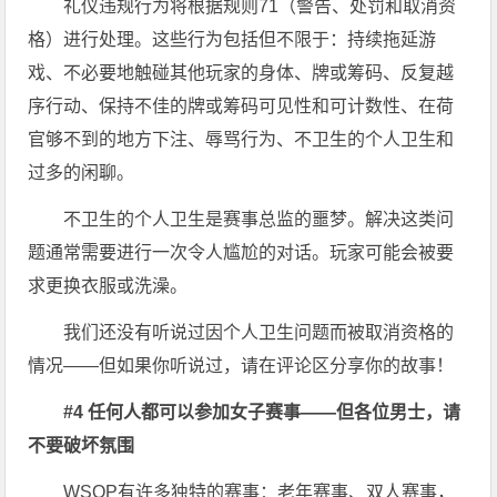
礼仪违规行为将根据规则71（警告、处罚和取消资
格）进行处理。这些行为包括但不限于：持续拖延游
戏、不必要地触碰其他玩家的身体、牌或筹码、反复越
序行动、保持不佳的牌或筹码可见性和可计数性、在荷
官够不到的地方下注、辱骂行为、不卫生的个人卫生和
过多的闲聊。
不卫生的个人卫生是赛事总监的噩梦。解决这类问
题通常需要进行一次令人尴尬的对话。玩家可能会被要
求更换衣服或洗澡。
我们还没有听说过因个人卫生问题而被取消资格的
情况——但如果你听说过，请在评论区分享你的故事！
#4 任何人都可以参加女子赛事——但各位男士，请
不要破坏氛围
WSOP有许多独特的赛事：老年赛事、双人赛事，