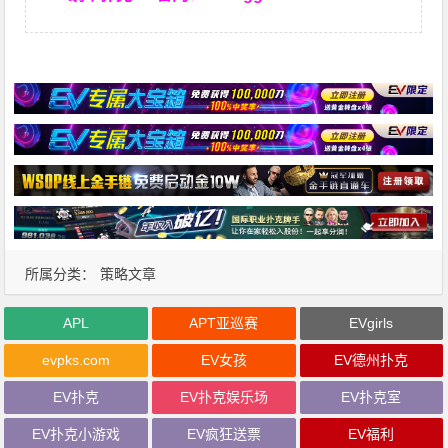
所属分类：
策略文章
APL
APT亚巡赛
EVgirls
evpks.com
EV女孩
EV德州扑克
EV扑克
EV扑克娱乐场
EV扑克室
EV扑克小游戏
EV疯狂送票
EV福利