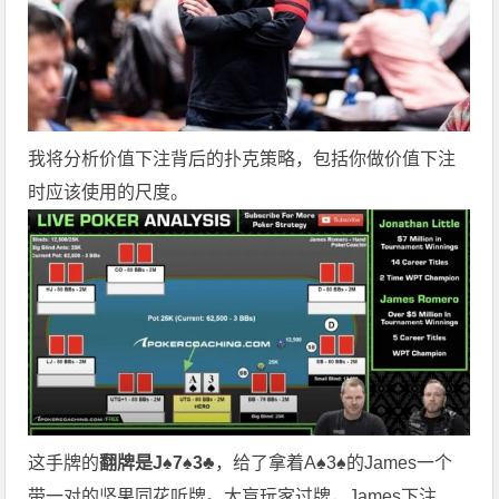
我将分析价值下注背后的扑克策略，包括你做价值下注
时应该使用的尺度。
这手牌的
翻牌是J♠7♠3♣
，给了拿着A♠3♠的James一个
带一对的坚果同花听牌。大盲玩家过牌，James下注