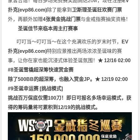
家皆合适！每日多场免费赛奖励高达20w，现在注册
EV
扑克(
evp86.com
)
除了能拿到
卫斯理圣诞狂欢赛门票
外，再额外加赠
4张黄金挑战门票
与金戒指赛抽奖资格！
圣诞佳节来临
本周主打赛事
叮叮当～叮叮当～在这个充满欢乐的岁末时节，
EV
扑克(
evp86.com
)
特别应景推出两场浓浓圣诞味的赛
事，让你在家也能沉浸式体验圣诞氛围！
★ 12/16 02:00
#8圣诞雪橇超深筹快速赏金赛
除了500BB的超深筹，也融入赏金JP。
★ 12/19 02:00
#9圣诞幸运赛 [挑战模式]
挑战百万保底仅需100刀！即日可报名多场幸运模式，获
得的筹码量将可累积到12/19的挑战模式。