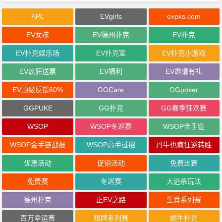
APL
EVgirls
evpks.com
EV女孩
EV德州扑克
EV扑克
EV扑克娱乐场
EV扑克室
EV扑克小游戏
EV疯狂送票
EV福利
EV邀请有礼
EV顶级反馈60%
GGCare
GGpoker
GGPUKE
GG扑克
GG春季狂欢赛
WSOP
WSOP冬巡赛
WSOP金手链
WSOP金手链战报
WSOP高手过招
丹牛也疯狂逆转胜
优惠活动
促销活动
免费比赛
免费赛
冬巡赛
大逃杀玩法
德州扑克
正EV之路
生肖系列赛
百万幸运赛
短牌系列赛
蜗牛扑克