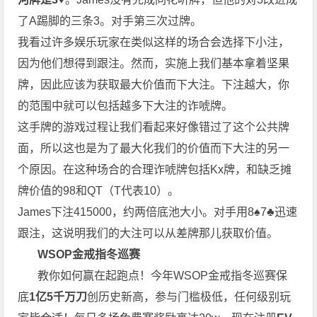
了A踢脚的三条3。对手第三次过牌。
我看过许多娱乐玩家在类似这样的场合会选择下小注，
因为他们想得到跟注。然而，实施上我们基本拿着坚果
牌，因此应该为获取最大价值而下大注。下注越大，你
的范围中就可以包括越多下大注的诈唬牌。
这手牌的游戏过程让我们看起来好像错过了这个公共牌
面，所以这也是为了最大化我们的价值而下大注的另一
个原因。在这种场合的合理诈唬牌包括Kx牌，和缺乏摊
牌价值的98和QT（T代表10）。
James下注415000，约两倍底池大小。对手用8♠7♣迅速
跟注，这说明我们的大注可以从差牌那儿获取价值。
WSOP金戒指冬巡赛
教你如何赢在起跑点！今年WSOP金戒指冬巡赛保
底
1亿5千万刀
创历史新高，参与门槛极低，任何级别玩