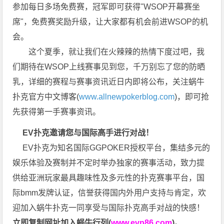
参加每日多场免费赛，冠军即可获得"WSOP开幕赛坐
席"，免费赛奖励升级，让大家都有机会前进WSOP的机
会。
这个夏季，就让我们在火辣辣的热情下度过吧，我
们期待在WSOP上线赛事见到您，千万别忘了您的防晒
乳，详细的赛程与赛事资讯近日内即将公布，关注蜗牛
扑克官方中文博客(
www.allnewpokerblog.com
)，即可抢
先获得第一手赛事资讯。
EV扑克邀请您与国际高手进行对战！
EV扑克为知名国际GGPOKER授权平台，集结多元的
娱乐体验及赛制并不定时举办独家的赛事活动，致力提
供给亚洲玩家最具趣味性及多元性的扑克赛事平台，国
际bmm发牌认证，信誉获得国内外用户支持与肯定，欢
迎加入蜗牛扑克一同享受与国际扑克高手对战的快感！
立即复制网址加入蜗牛行列(
www.evp86.com
)
。