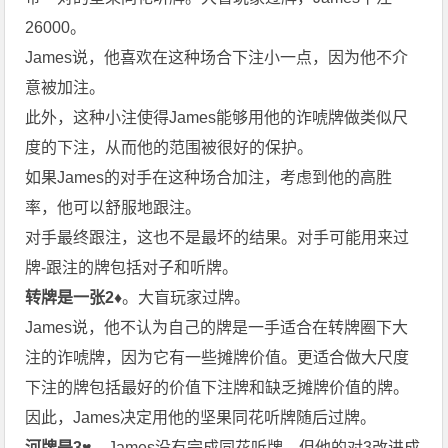
26000。
James说，他喜欢在这种场合下注小一点，因为他不介
意被加注。
此外，这种小注使得James能够用他的诈唬牌做类似尺
度的下注，从而他的范围被很好的保护。
如果James的对手在这种场合加注，考虑到他的高胜
率，他可以舒服地跟注。
对手最终跟注，这也不是最坏的结果。对手可能用来过
牌-跟注的牌包括对子和听牌。
转牌是一张
2♦
。大盲玩家过牌。
James说，他不认为自己的牌是一手适合在转牌圈下大
注的诈唬牌，因为它有一些摊牌价值。更适合做大尺度
下注的牌包括最好的价值下注牌和缺乏摊牌价值的牌。
因此，James决定用他的坚果同花听牌随后过牌。
河牌是
3♥
。James没有完成同花听牌，但他的对3改进成