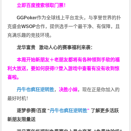
立即百度搜索领取门票！
GGPoker
作为全球线上平台龙头，与享誉世界的扑
克盛会
WSOP
合作，提供选手一个最干净、有保障，且
充满乐趣的竞技环境。
龙华富贵 激动人心的赛事福利来袭：
本周开始新朋友＋老朋友都将有各种领到手软的福
利大放送，要如何获得!?登入游戏中查看有没有收到惊
喜啦。
丹牛也疯狂逆转胜
，
决胜小妹
，现在正是你加入的
最好时机！
逐梦参赛!百度 “
丹牛也疯狂逆转胜
”
了解更多
活跃
新朋友限量送