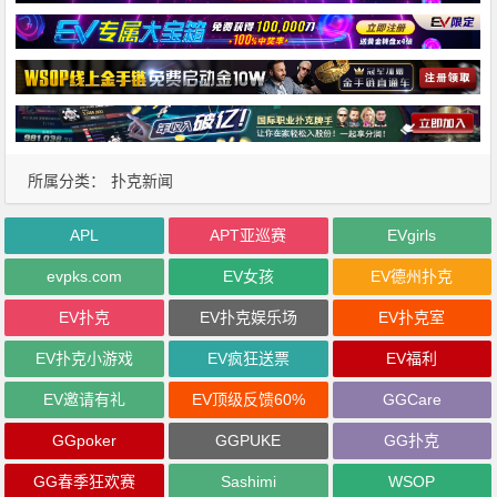
所属分类：
扑克新闻
APL
APT亚巡赛
EVgirls
evpks.com
EV女孩
EV德州扑克
EV扑克
EV扑克娱乐场
EV扑克室
EV扑克小游戏
EV疯狂送票
EV福利
EV邀请有礼
EV顶级反馈60%
GGCare
GGpoker
GGPUKE
GG扑克
GG春季狂欢赛
Sashimi
WSOP