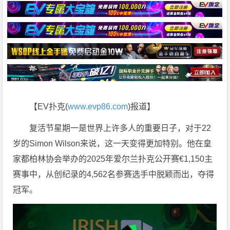
【EV扑克(
www.evp86.com
)报道】
复活节星期一是世界上许多人的重要日子，对于22
岁的Simon Wilson来说，这一天变得更加特别。他在皇
家都柏林协会举办的2025年爱尔兰扑克公开赛€1,150主
赛事中，从创纪录的4,562名参赛选手中脱颖而出，夺得
冠军。