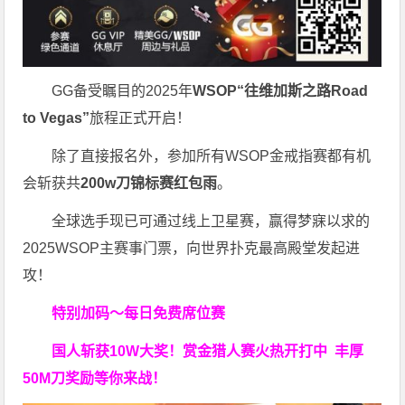
GG备受瞩目的2025年
WSOP“往维加斯之路Road
to Vegas”
旅程正式开启！
除了直接报名外，参加所有WSOP金戒指赛都有机
会斩获共
200w刀锦标赛红包雨
。
全球选手现已可通过线上卫星赛，赢得梦寐以求的
2025WSOP主赛事门票，向世界扑克最高殿堂发起进
攻！
特别加码～每日免费席位赛
国人斩获
10W
大奖！
赏金猎人赛火热开打中 丰厚
50M刀奖励等你来战！