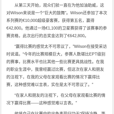
从第三天开始，观众们就一直在为他加油助威，这
对Wilson来说是一个“巨大的鼓舞”。Wilson还参加了本次
系列赛的€10,000超级豪客赛，获得第五名，赢得
€42,800。他通过一场€1,100的卫星赛获得了该赛事的参
赛资格，此次出行的总奖金达到了€642,800。
“赢得比赛的感觉太不可思议了，”Wilson在接受采访
时说道。“今年的比赛规模巨大，参赛人数堪比EPT级别
的赛事，比赛水平也比其他一些比赛更具挑战性。在我
的职业生涯中，我曾经赢过比赛，但这次在家人和朋友
的注视下，在我的父母在家观看比赛的情况下赢得比
赛，这种感觉难以言表，实在是太不可思议了。”
“在家人和朋友的注视下，在父母在家观看比赛的情
况下赢得比赛——这种感觉难以言表。”
他将自己在比赛中的出色表现归功于“保持冷静，等