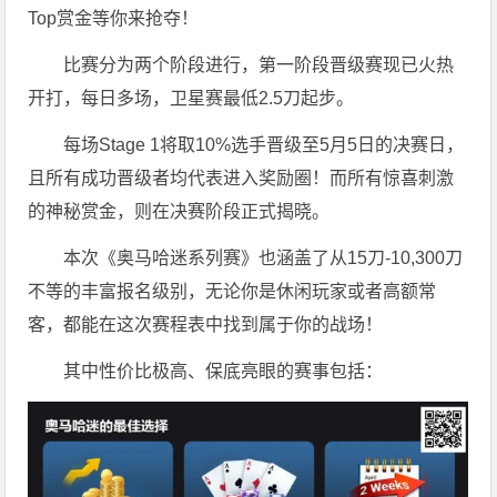
Top赏金等你来抢夺！
比赛分为两个阶段进行，第一阶段晋级赛现已火热
开打，每日多场，卫星赛最低2.5刀起步。
每场Stage 1将取10%选手晋级至5月5日的决赛日，
且所有成功晋级者均代表进入奖励圈！而所有惊喜刺激
的神秘赏金，则在决赛阶段正式揭晓。
本次《奥马哈迷系列赛》也涵盖了从15刀-10,300刀
不等的丰富报名级别，无论你是休闲玩家或者高额常
客，都能在这次赛程表中找到属于你的战场！
其中性价比极高、保底亮眼的赛事包括：