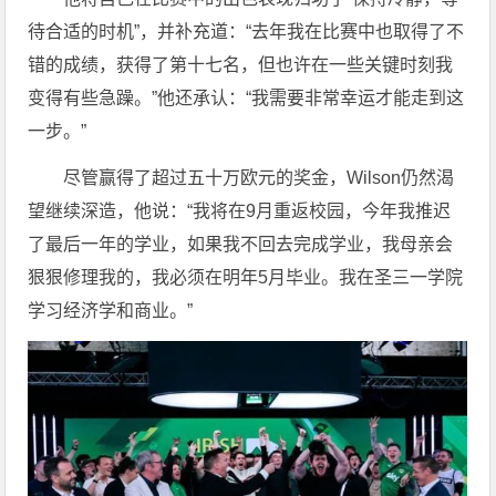
待合适的时机”，并补充道：“去年我在比赛中也取得了不
错的成绩，获得了第十七名，但也许在一些关键时刻我
变得有些急躁。”他还承认：“我需要非常幸运才能走到这
一步。”
尽管赢得了超过五十万欧元的奖金，Wilson仍然渴
望继续深造，他说：“我将在9月重返校园，今年我推迟
了最后一年的学业，如果我不回去完成学业，我母亲会
狠狠修理我的，我必须在明年5月毕业。我在圣三一学院
学习经济学和商业。”