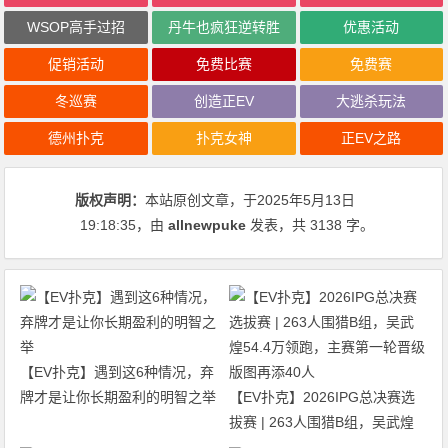
WSOP高手过招
丹牛也疯狂逆转胜
优惠活动
促销活动
免费比赛
免费赛
冬巡赛
创造正EV
大逃杀玩法
德州扑克
扑克女神
正EV之路
版权声明：
本站原创文章，于2025年5月13日
19:18:35
，由
allnewpuke
发表，共 3138 字。
【EV扑克】遇到这6种情况，弃
牌才是让你长期盈利的明智之举
【EV扑克】2026IPG总决赛选
拔赛 | 263人围猎B组，吴武煌
54.4万领跑，主赛第一轮晋级版