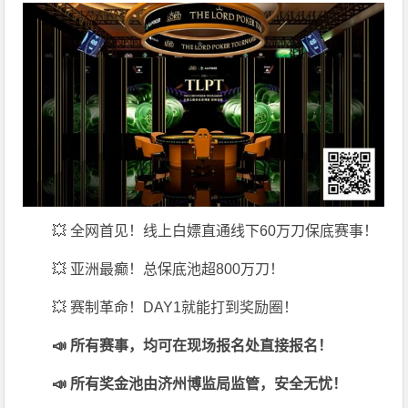
💥 全网首见！线上白嫖直通线下60万刀保底赛事！
💥 亚洲最癫！总保底池超800万刀！
💥 赛制革命！DAY1就能打到奖励圈！
📣 所有赛事，均可在现场报名处直接报名！
📣 所有奖金池由济州博监局监管，安全无忧！