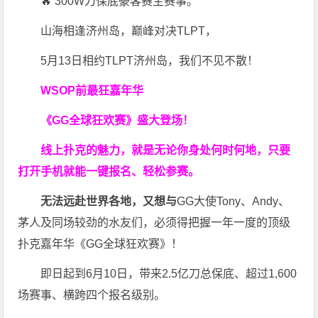
🔥 300W刀保底豪客赛主赛事。
山海相逢济州岛，巅峰对决TLPT，
5月13日相约TLPT济州岛，我们不见不散！
WSOP前最狂嘉年华
《GG全球狂欢赛》盛大登场！
线上扑克的魅力，就是无论你身处何时何地，只要
打开手机就能一键报名、轻松参赛。
无法远赴世界各地，又想与
GG大使Tony、Andy、
茅人及同场较劲的水友们，必须得把握一年一度的顶级
扑克嘉年华《GG全球狂欢赛》！
即日起到6月10日，带来2.5亿刀总保底、超过1,600
场赛事、横跨四个报名级别。