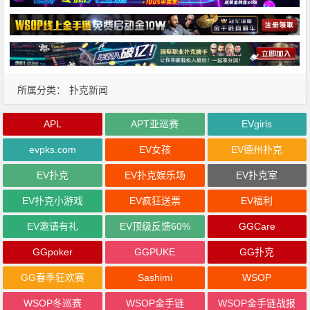
所属分类：
扑克新闻
APL
APT亚巡赛
EVgirls
evpks.com
EV女孩
EV德州扑克
EV扑克
EV扑克娱乐场
EV扑克室
EV扑克小游戏
EV疯狂送票
EV福利
EV邀请有礼
EV顶级反馈60%
GGCare
GGpoker
GGPUKE
GG扑克
GG春季狂欢赛
Sashimi
WSOP
WSOP冬巡赛
WSOP金手链
WSOP金手链战报