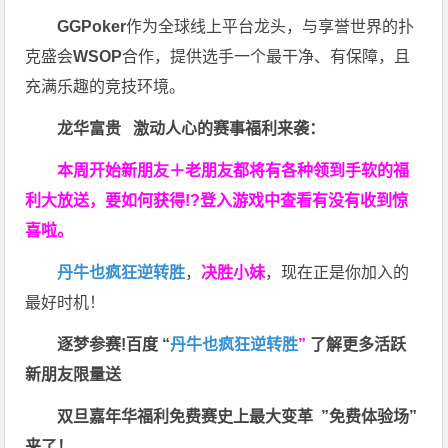
GGPoker
作为全球线上平台龙头，与享誉世界的扑
克盛会
WSOP
合作，提供选手一个最干净、有保障，且
充满乐趣的竞技环境。
龙华富贵 激动人心的赛事福利来袭：
本周开始新朋友＋老朋友都将有各种领到手软的福
利大放送，要如何获得!?登入游戏中查看有没有收到惊
喜啦。
丹牛也疯狂逆转胜
，
决胜小妹
，现在正是你加入的
最好时机！
逐梦参赛!百度 “
丹牛也疯狂逆转胜
”
了解更多
活跃
新朋友限量送
双旦嘉年华福利
免费赛史上最大变革
”免费体验场”
来了！