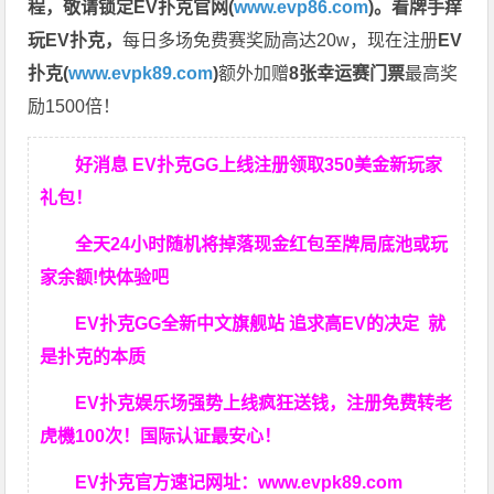
程，
敬请锁定EV扑克官网(
www.evp86.com
)。
看牌手痒
玩EV扑克，
每日多场免费赛奖励高达20w，现在注册
EV
扑克(
www.evpk89.com
)
额外加赠
8张幸运赛门票
最高奖
励1500倍！
好消息 EV扑克GG上线注册领取350美金新玩家
礼包！
全天24小时随机将掉落现金红包至牌局底池或玩
家余额!快体验吧
EV扑克GG
全新中文旗舰站
追求高EV
的决定
就
是扑克的本质
EV扑克娱乐场强势上线疯狂送钱，注册免费转老
虎機100次！国际认证最安心！
EV扑克官方速记网址：
www.evpk89.com