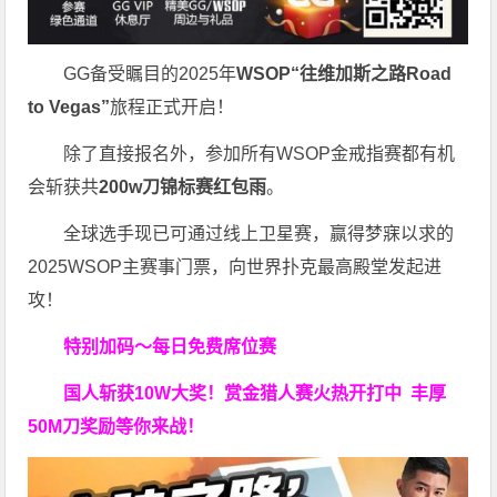
GG备受瞩目的2025年
WSOP“往维加斯之路Road
to Vegas”
旅程正式开启！
除了直接报名外，参加所有WSOP金戒指赛都有机
会斩获共
200w刀锦标赛红包雨
。
全球选手现已可通过线上卫星赛，赢得梦寐以求的
2025WSOP主赛事门票，向世界扑克最高殿堂发起进
攻！
特别加码～每日免费席位赛
国人斩获
10W
大奖！
赏金猎人赛火热开打中 丰厚
50M刀奖励等你来战！