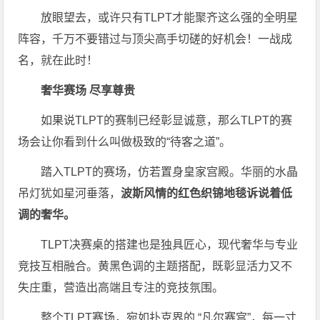
放眼望去，或许只有TLPT才能聚齐这么强的全明星
阵容，千万不要错过与顶尖高手切磋的好机会！一战成
名，就在此时！
奢华赛场 尽享尊贵
如果说TLPT的赛制已经彰显诚意，那么TLPT的赛
场会让你看到什么叫做极致的“待客之道”。
踏入TLPT的赛场，仿若置身皇家宫殿。
华丽的水晶
吊灯犹如星河垂落，
波斯风情的红色织锦地毯诉说着低
调的奢华。
TLPT决赛桌的搭建也是独具匠心，
现代奢华与专业
竞技互相融合。黄黑色调的主题搭配，
既彰显活力又不
失庄重，营造出高端且专注的竞技氛围。
整个TLPT赛场，宛如扑克界的 “凡尔赛宫”，每一寸