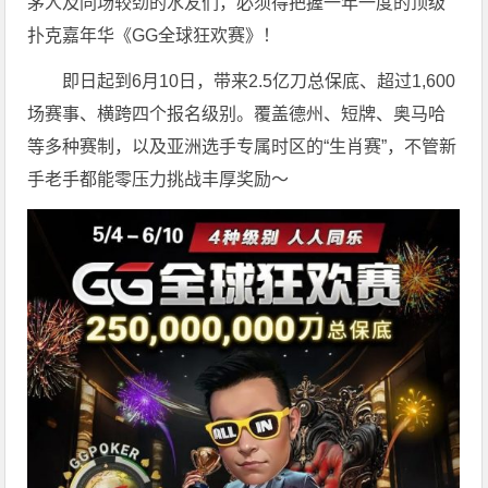
茅人及同场较劲的水友们，必须得把握一年一度的顶级
扑克嘉年华《GG全球狂欢赛》！
即日起到6月10日，带来2.5亿刀总保底、超过1,600
场赛事、横跨四个报名级别。
覆盖德州、短牌、奥马哈
等多种赛制，以及亚洲选手专属时区的“生肖赛”，不管新
手老手都能零压力挑战丰厚奖励～