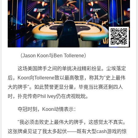
（Jason Koon与Ben Tollerene）
这场美国牌手之间的单挑决战精彩纷呈。尘埃落定
后，Koon向Tollerene致以最高敬意，称其为"史上最伟
大的牌手"。如此赞誉更显分量，毕竟当比赛还剩四人
时，扑克传奇Phil Ivey仍在虎视眈眈。
夺冠时刻，Koon动情表示：
"我必须击败史上最伟大的牌手，这感觉太不真实。
这张牌桌见证了我太多起伏——既有大型cash游戏的惊