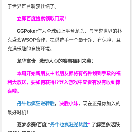
于世界舞台斩获佳绩了。
立即百度搜索领取门票！
GGPoker
作为全球线上平台龙头，与享誉世界的扑
克盛会
WSOP
合作，提供选手一个最干净、有保障，且
充满乐趣的竞技环境。
龙华富贵 激动人心的赛事福利来袭：
本周开始新朋友＋老朋友都将有各种领到手软的福
利大放送，要如何获得!?登入游戏中查看有没有收到惊
喜啦。
丹牛也疯狂逆转胜
，
决胜小妹
，现在正是你加入的
最好时机！
逐梦参赛!百度 “
丹牛也疯狂逆转胜
”
了解更多
活跃