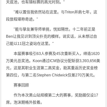
天底池，也有锦标赛的高光时刻。"
"难以置信我依然站在这里。与Triton并肩七年，这
段旅程堪称奇迹。"
"能与挚友兼导师单挑，恍如隔世。十二年前正是
Ben让我见识到顶尖扑克的模样。说实话，从未想过自
己能以11冠之姿站在这里。"
本届赛事吸引63人参赛及45次重新买入，缔造1620
万美元总奖池。Koon通过ICM协议分配斩获3,393,656美
元，这是其职业生涯第二高奖金，助其重返历史奖金榜
第四位，与第二名
Stephen Chidwick仅差270万美元。
赛事回顾
作为本次黑山站规模第二大的赛事，奖励圈仅设17
席，泡沫期格外胶着。