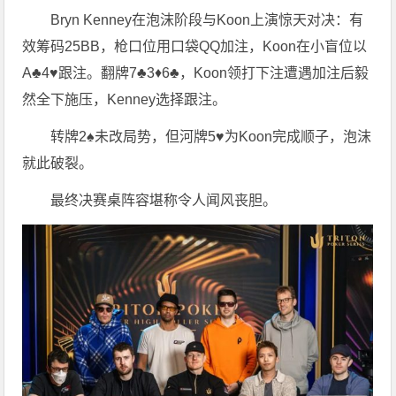
Bryn Kenney在泡沫阶段与Koon上演惊天对决：有
效筹码25BB，枪口位用口袋QQ加注，Koon在小盲位以
A♣4♥跟注。翻牌7♣3♦6♣，Koon领打下注遭遇加注后毅
然全下施压，Kenney选择跟注。
转牌2♠未改局势，但河牌5♥为Koon完成顺子，泡沫
就此破裂。
最终决赛桌阵容堪称令人闻风丧胆。