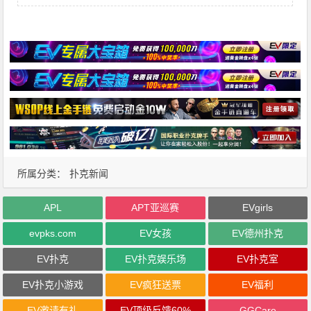
所属分类：
扑克新闻
APL
APT亚巡赛
EVgirls
evpks.com
EV女孩
EV德州扑克
EV扑克
EV扑克娱乐场
EV扑克室
EV扑克小游戏
EV疯狂送票
EV福利
EV邀请有礼
EV顶级反馈60%
GGCare