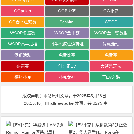
GGpoker
GGPUKE
GG扑克
GG春季狂欢赛
Sashimi
WSOP
WSOP冬巡赛
WSOP金手链
WSOP金手链战报
WSOP高手过招
丹牛也疯狂逆转胜
优惠活动
促销活动
免费比赛
免费赛
冬巡赛
创造正EV
大逃杀玩法
德州扑克
扑克女神
正EV之路
版权声明：
本站原创文章，于2025年5月28日
20:15:48
，由
allnewpuke
发表，共 3275 字。