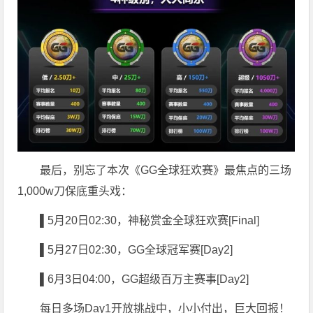
最后，别忘了本次《GG全球狂欢赛》最焦点的三场
1,000w刀保底重头戏：
▌5
月20日02:30，神秘赏金全球狂欢赛[Final]
▌5
月27日02:30，GG全球冠军赛[Day2]
▌6
月3日04:00，GG超级百万主赛事[Day2]
每日多场Day1开放挑战中，小小付出，巨大回报！