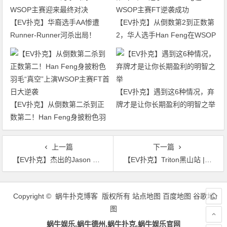
【EV扑克】华裔选手AA惨遭
【EV扑克】从倒数第2到正数第
Runner-Runner河杀出局！
2，华人选手Han Feng在WSOP
WSOP主赛迎来最终对决
主赛FT逆袭成功
【EV扑克】遇到这6种情况，弃
【EV扑克】从倒数第二杀到正
牌才是让你长期盈利的明智之举
数第二！Han Feng身披粉色羽
毛“真空”上演WSOP主赛FT首日
大逆袭
上一篇
下一篇
【EV扑克】杰出的Jason Koon在与导师Ben Tollerene的单挑对决中胜出，收获个人第11冠！【TRITON官方】
【EV扑克】Triton黑山站 | 泰国第一Punnat Punsri获首场PLO赛事冠军，职业生涯总奖金2450w刀
文
章
Copyright © 蜗牛扑克博客 版权所有
站点地图
百度地图
谷歌地
导
图
航
蜗牛娱乐,蜗牛德州,蜗牛扑克,蜗牛娱乐官网