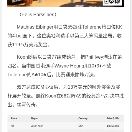
（Eelis Parssinen）
Matthias Eibinger用口袋55跟注Tollerene枪口位KK
的4-bet全下，这位奥地利选手以第三大筹码量出局，收
获119.5万美元奖金。
Koon随后以口袋77组成葫芦，把Phil Ivey淘汰在第
四名。当中国香港选手Wayne Heung用10♦9♦不敌
Tollerene的A♣10♣后，比赛迎来巅峰对决。
双方达成ICM协议后，为13万美元的额外奖金及奖
杯展开较量。最终Koon在66对阵A9的经典跑马对决中胜
出，续写传奇。