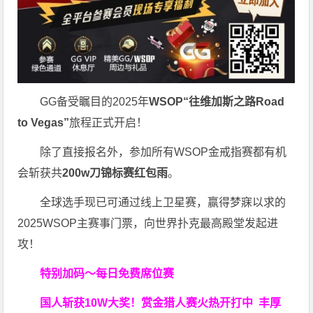
GG备受瞩目的2025年
WSOP“往维加斯之路Road
to Vegas”
旅程正式开启！
除了直接报名外，参加所有WSOP金戒指赛都有机
会斩获共
200w刀锦标赛红包雨
。
全球选手现已可通过线上卫星赛，赢得梦寐以求的
2025WSOP主赛事门票，向世界扑克最高殿堂发起进
攻！
特别加码～每日免费席位赛
国人斩获
10W
大奖！
赏金猎人赛火热开打中 丰厚