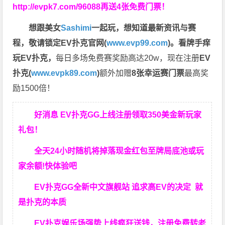
http://evpk7.com/96088
再送4张免费门票！
想跟美女
Sashimi
一起玩，
想知道最新资讯与赛
程，
敬请锁定EV扑克官网(
www.evp99.com
)。
看牌手痒
玩EV扑克，
每日多场免费赛奖励高达20w，现在注册
EV
扑克(
www.evpk89.com
)
额外加赠
8张幸运赛门票
最高奖
励1500倍！
好消息 EV扑克GG上线注册领取350美金新玩家
礼包！
全天24小时随机将掉落现金红包至牌局底池或玩
家余额!快体验吧
EV扑克GG
全新中文旗舰站
追求高EV
的决定
就
是扑克的本质
EV扑克娱乐场强势上线疯狂送钱，注册免费转老