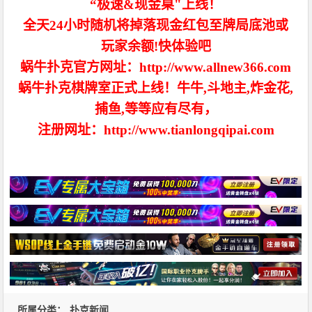
“极速&现金桌"上线！
全天24小时随机将掉落现金红包至牌局底池或
玩家余额!快体验吧
蜗牛扑克官方网址：http://www.allnew366.com
蜗牛扑克棋牌室正式上线！牛牛,斗地主,炸金花,
捕鱼,等等应有尽有，
注册网址：http://www.tianlongqipai.com
所属分类：
扑克新闻