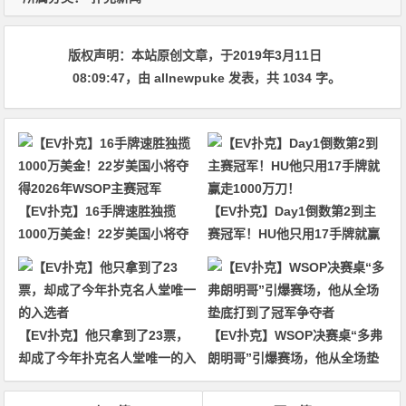
版权声明：
本站原创文章，于2019年3月11日
08:09:47
，由
allnewpuke
发表，共 1034 字。
【EV扑克】16手牌速胜独揽
【EV扑克】Day1倒数第2到主
1000万美金！22岁美国小将夺
赛冠军！HU他只用17手牌就赢
得2026年WSOP主赛冠军
走1000万刀！
【EV扑克】他只拿到了23票，
【EV扑克】WSOP决赛桌“多弗
却成了今年扑克名人堂唯一的入
朗明哥”引爆赛场，他从全场垫
选者
底打到了冠军争夺者