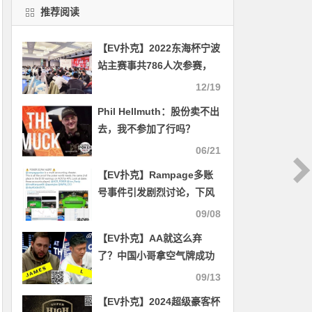
推荐阅读
【EV扑克】2022东海杯宁波
站主赛事共786人次参赛，
211人晋级第二轮，高韧、
12/19
徐凯分别称霸D组和E组（快
Phil Hellmuth：股份卖不出
速）
去，我不参加了行吗？
06/21
【EV扑克】Rampage多账
号事件引发剧烈讨论，下风
期换新账号玩属于作弊？
09/08
【EV扑克】AA就这么弃
了？中国小哥拿空气牌成功
诈唬WSOP金手链得主
09/13
【EV扑克】2024超级豪客杯