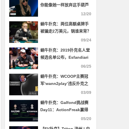
你能像她一样放弃这手葫芦
吗？
12/20
蜗牛扑克：两位高额桌牌手
被骗走2万美元，锅谁来背？
09/24
蜗牛扑克：2019扑克名人堂
候选名单公布，Esfandiari
被提名
06/25
蜗牛扑克：WCOOP主赛冠
军‘wann2play’违反扑克之
星条款，成绩作废
03/09
蜗牛扑克：Galfond挑战赛
Day11：ActionFreak赢得
€23,363.64
05/20
【EV扑克】Triton 济州 | 中