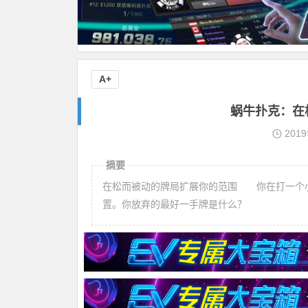
A+
蜗牛扑克：​
201
摘要
在松而被动的牌局扩展你的范围 你在打一个
置。你放弃的最好一手牌是什么？