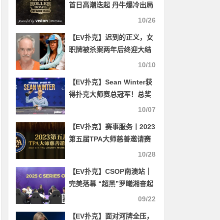
首日高潮迭起 丹牛爆冷出局
Artem Maksimov领跑群雄
10/26
【EV扑克】迟到的正义，女
职牌被杀案两年后终迎大结
局，凶手被判终身监禁不得
10/10
保释
【EV扑克】Sean Winter获
得扑克大师赛总冠军！总奖
金$777,000！
10/07
【EV扑克】赛事服务丨2023
第五届TPA大师慈善邀请赛
推荐酒店与预订详情
10/28
【EV扑克】CSOP南澳站｜
完美落幕 “超黑”罗曦湘奋起
直追 勇夺主赛桂冠斩获冠军
09/22
！
【EV扑克】面对河牌全压，