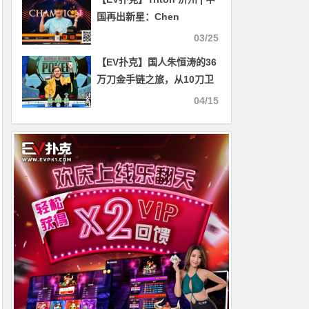
国再出新星：Chen
Mingcong斩获个人首个
03/25
Triton冠军
【EV扑克】国人朱恒涛的36
万刀金手链之旅，从10刀卫
星赛晋级WSOP主赛FT！
04/15