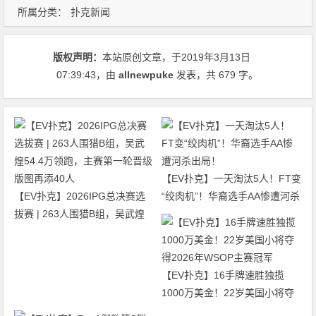
所属分类：
扑克新闻
版权声明：
本站原创文章，于2019年3月13日
07:39:43
，由
allnewpuke
发表，共 679 字。
【EV扑克】一天淘汰5人！FT变
【EV扑克】2026IPG总决赛选
“绞肉机”！华裔选手AA惨遭河杀
拔赛 | 263人围猎B组，吴武煌
出局！
54.4万领跑，主赛第一轮晋级版
图再添40人
【EV扑克】16手牌速胜独揽
1000万美金！22岁美国小将夺
得2026年WSOP主赛冠军