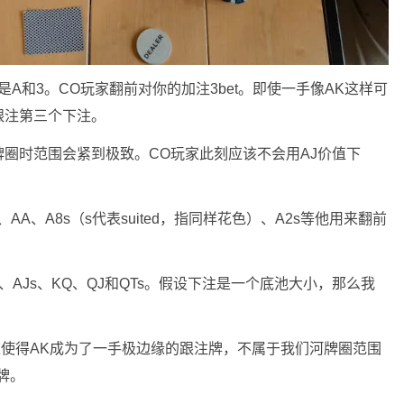
是A和3。CO玩家翻前对你的加注3bet。即使一手像AK这样可
跟注第三个下注。
圈时范围会紧到极致。CO玩家此刻应该不会用AJ价值下
A、A8s（s代表suited，指同样花色）、A2s等他用来翻前
、AJs、KQ、QJ和QTs。假设下注是一个底池大小，那么我
，这使得AK成为了一手极边缘的跟注牌，不属于我们河牌圈范围
牌。