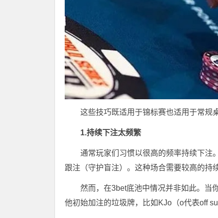
这些技巧既适用于锦标赛也适用于常规
1.持续下注太频繁
通常玩家们习惯以很高的频率持续下注
跟注（守护盲注）。这种场合需要较高的持续
然而，在3bet底池中情况并非如此。当
他初始加注的垃圾牌，比如KJo（o代表off s