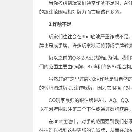
当你考虑到玩家们通常诈唬不足时，A
的跟注范围就相对牌力而言应该有多紧。
3.诈唬不足
玩家们往往会在3bet底池严重诈唬不
牌也是成手牌。许多玩家缺乏将弱成手牌转
仍以之前的Q-8-2-A公共牌面为例。
们的范围主要由Qx牌、8x牌和许多Ax组合构成
虽然JTs在这里过牌-加注诈唬是很自然
的转牌圈过牌-加注诈唬牌，因为它阻挡了对
CO玩家最强的跟注牌是AK、AQ、QQ
以在河牌圈跟注第三个下注或通过摊牌获胜
在3bet底池中，对手的范围强到我们
往往难以找到这些更强的诈唬牌，从而在3be