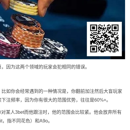
桌，因为这两个领域的玩家会犯相同的错误。
。比如你会经常遇到的一种情况是，你翻前加注然后大盲玩家
下注频率，因为你有很大的范围优势，往往是60%+。
你对某人3bet而他跟注时，他的范围会比较紧。他会放弃所有
uit，指不同花色）和A9o。