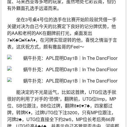
度、马来西亚等多地的玩家，虽然地处七彩云南，但仍
有外籍面孔选手远道而来。
坐在3号桌4号位的选手在比赛开始阶段就凭借一手
关键对决为自己今天的比赛定下良好的记分牌优势，他
的AA和老柯的AK在翻牌前打光，桌面发出
7♠️K♣️Q♠️K♠️A♦️，在河牌实现逆转的他，喜悦之情溢于言
表，这庆祝方式，颇有撒盐哥的Feel～
能决定的不光是运气，比如这首牌，UTG位选手就
很好的利用了对手的“恐惧”，翻牌前，UTG位limp，MP
位、SB位跟注，BB位过牌，翻牌8♦️6♥️7♣️，四家都过
牌，转牌K♦️，过牌UTG位下注3200，只有MP位跟注，
河牌2♣️，UTG位直接全下约2w5，MP位长考后亮66弃
牌，UTG位亮A♣️4♣️，并表示自己不管是否击中，河底都