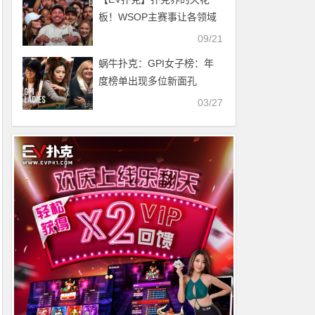
板！WSOP主赛事让各领域
高手都拼了命想证明自己，
09/21
连国际象棋女神都参加了
蜗牛扑克：GPI女子榜：年
度榜单出现多位新面孔
03/27