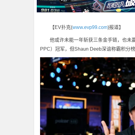
【EV扑克(
www.evp99.com
)报道】
他或许未能一年斩获三条金手链，也未赢得主赛事和
PPC）冠军，但Shaun Deeb深谙称霸积分