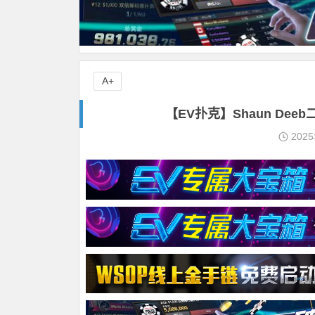
A+
【EV扑克】Shaun De
202