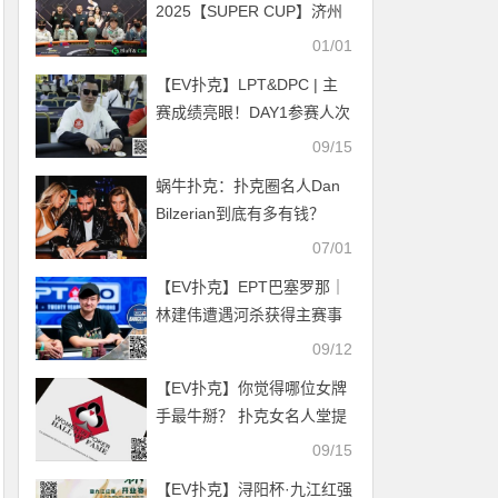
2025【SUPER CUP】济州
站定档 2月6日-16日，就等
01/01
你来！
【EV扑克】LPT&DPC | 主
赛成绩亮眼！DAY1参赛人次
高达1849人，共233人晋
09/15
级，国人占48席
蜗牛扑克：扑克圈名人Dan
Bilzerian到底有多有钱？
07/01
【EV扑克】EPT巴塞罗那｜
林建伟遭遇河杀获得主赛事
第8名，香港美女获女士赛亚
09/12
军
【EV扑克】你觉得哪位女牌
手最牛掰？ 扑克女名人堂提
名开始了
09/15
【EV扑克】浔阳杯·九江红强