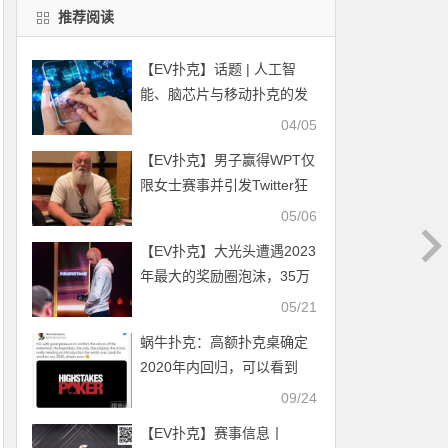
推荐阅读
【EV扑克】话题 | 人工智
能、脑芯片与移动扑克的发
展
04/05
【EV扑克】男子赢得WPT仅
限女士赛事并引发Twitter狂
潮
05/06
【EV扑克】大光头遭遇2023
年最大的奖励圈泡沫，35万
刀就这样没了
05/21
蜗牛扑克：高额扑克桌确定
2020年内回归，可以看到
Ivey丶丹牛吗？
09/24
【EV扑克】赛事信息丨