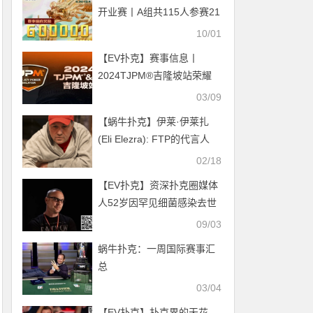
开业赛丨A组共115人参赛21
人晋级，曹乐意20.1万记分
10/01
牌领跑全场
【EV扑克】赛事信息丨
2024TJPM®吉隆坡站荣耀
(奖杯及戒指)展示
03/09
【蜗牛扑克】伊莱·伊莱扎
(Eli Elezra): FTP的代言人
02/18
【EV扑克】资深扑克圈媒体
人52岁因罕见细菌感染去世
09/03
蜗牛扑克：一周国际赛事汇
总
03/04
【EV扑克】扑克界的天花