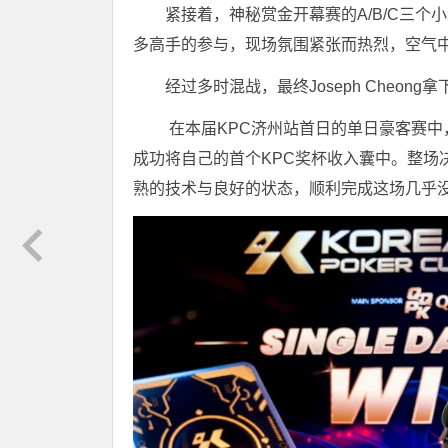
紧接着，神秘赏金开幕赛的A/B/C三个
多高手的参与，现场氛围紧张而热烈，空气
经过多时混战，最终
Joseph Cheo
在本届KPC济州站首日的单日豪客赛中，著
成功将自己的首个KPC奖杯收入囊中。整场决
熟的技术与良好的状态，顺利完成这场几乎