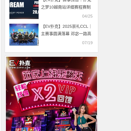
之梦10越南站详细赛程赛制
公布 各路选手将云集会安
04/25
（4月29日-5月5日）
【EV扑克】2025崇礼CCL｜
主赛事圆满落幕 邓宓一路高
歌猛进捧龙封王！
07/19