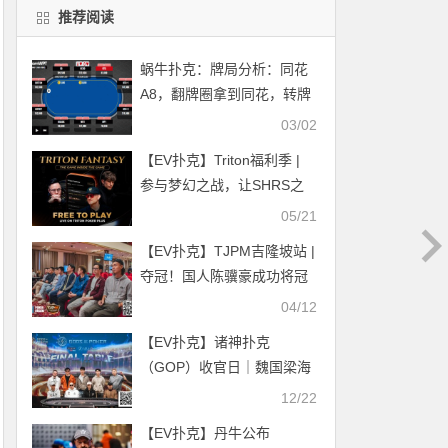
推荐阅读
蜗牛扑克：​牌局分析：同花
A8，翻牌圈拿到同花，转牌
圈如何行动？
03/02
【EV扑克】Triton福利季 |
参与梦幻之战，让SHRS之
旅更加精彩刺激！
05/21
【EV扑克】TJPM吉隆坡站 |
夺冠！国人陈骥豪成功将冠
军奖杯带回中国 好样的！
04/12
【EV扑克】诸神扑克
（GOP）收官日｜魏国梁海
怪巨筹赛夺冠，“红酒姐”加
12/22
冕系列赛最佳牌手王冠
【EV扑克】丹牛公布