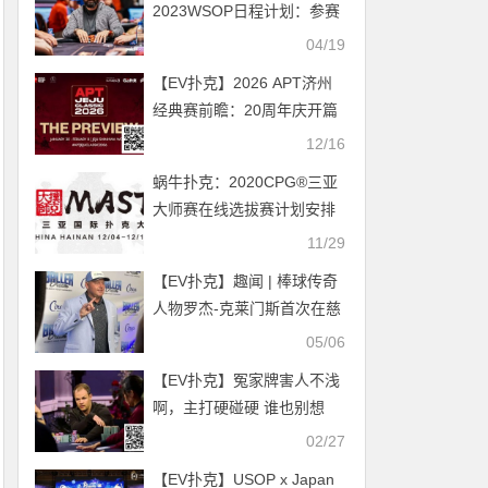
2023WSOP日程计划：参赛
88场，准备资金100万刀
04/19
【EV扑克】2026 APT济州
经典赛前瞻：20周年庆开篇
大戏！10天99场赛事，49亿
12/16
韩元保底狂欢！
蜗牛扑克：2020CPG®三亚
大师赛在线选拔赛计划安排
（11.27~11.29）
11/29
【EV扑克】趣闻 | 棒球传奇
人物罗杰-克莱门斯首次在慈
善活动中玩扑克牌
05/06
【EV扑克】冤家牌害人不浅
啊，主打硬碰硬 谁也别想
走……
02/27
【EV扑克】USOP x Japan