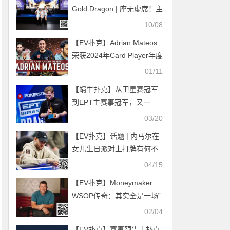
Gold Dragon | 座无虚席！主
赛AB组共539人次参赛，今
10/08
日“GACKT明星派对”惊喜已
【EV扑克】Adrian Mateos
就位
荣获2024年Card Player年度
最佳牌手称号
01/11
【蜗牛扑克】从卫星赛冠军
到EPT主赛事冠军，又一
Moneymaker奇迹上演
03/20
【EV扑克】话题 | 内马尔在
女儿生日派对上打牌有何不
妥？
04/15
【EV扑克】Moneymaker
WSOP传奇：其实全是一场”
美丽的错误”？
02/04
【EV扑克】赛事预告｜扑克