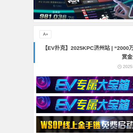
A+
【EV扑克】2025KPC济州站 | “200
赏金
202